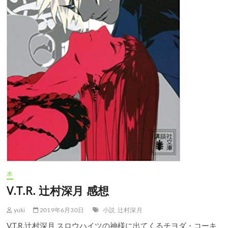
感
想
本
V.T.R. 辻村深月 感想
yuki
2019年6月30日
小説
辻村深月
V.T.R.辻村深月 スロウハイツの神様に出てくるチヨダ・コーキ