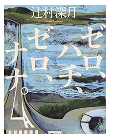
の
夏
辻
村
深
月
感
想