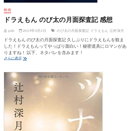
村
深
映画
月
ドラえもん のび太の月面探査記 感想
感
想
yuki
2019年3月2日
のび太の月面探査記
ドラえもん
辻村深月
ドラえもん のび太の月面探査記 久しぶりにドラえもんを観ま
した！ドラえもんってやっぱり面白い！秘密道具にロマンがあ
りますね！ 以下、ネタバレを含みます！
ド
さらに表示
ラ
え
も
ん
の
び
太
の
月
面
探
査
記