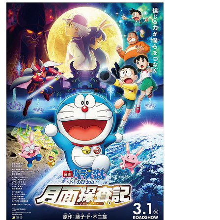
画
ド
ラ
え
も
ん
の
び
太
の
月
面
探
査
記
原
作
藤
子・
F・
不
二
雄
著
辻