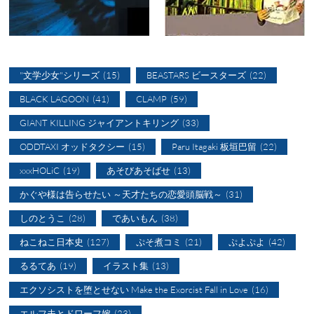
"文学少女"シリーズ
(15)
BEASTARS ビースターズ
(22)
BLACK LAGOON
(41)
CLAMP
(59)
GIANT KILLING ジャイアントキリング
(33)
ODDTAXI オッドタクシー
(15)
Paru Itagaki 板垣巴留
(22)
xxxHOLiC
(19)
あそびあそばせ
(13)
かぐや様は告らせたい ～天才たちの恋愛頭脳戦～
(31)
しのとうこ
(28)
であいもん
(38)
ねこねこ日本史
(127)
ぷそ煮コミ
(21)
ぷよぷよ
(42)
るるてあ
(19)
イラスト集
(13)
エクソシストを堕とせない Make the Exorcist Fall in Love
(16)
エルフ夫とドワーフ嫁
(23)