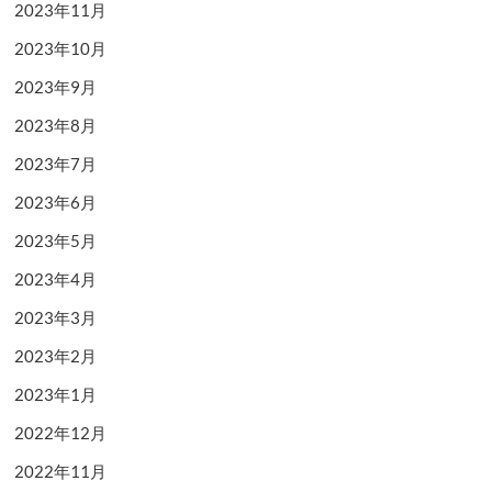
2023年11月
2023年10月
2023年9月
2023年8月
2023年7月
2023年6月
2023年5月
2023年4月
2023年3月
2023年2月
2023年1月
2022年12月
2022年11月