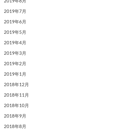
2019年8月
2019年7月
2019年6月
2019年5月
2019年4月
2019年3月
2019年2月
2019年1月
2018年12月
2018年11月
2018年10月
2018年9月
2018年8月