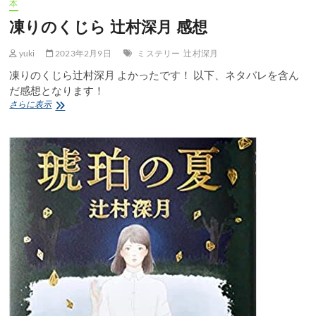
本
凍りのくじら 辻村深月 感想
yuki
2023年2月9日
ミステリー
辻村深月
凍りのくじら辻村深月 よかったです！ 以下、ネタバレを含ん
だ感想となります！
凍
さらに表示
り
の
く
じ
ら
辻
村
深
月
感
想