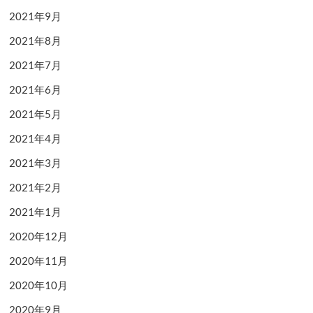
2021年9月
2021年8月
2021年7月
2021年6月
2021年5月
2021年4月
2021年3月
2021年2月
2021年1月
2020年12月
2020年11月
2020年10月
2020年9月