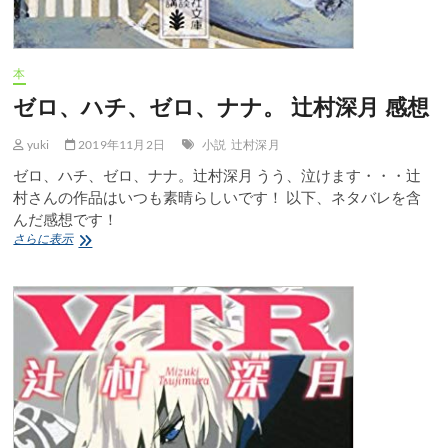
本
ゼロ、ハチ、ゼロ、ナナ。 辻村深月 感想
yuki
2019年11月2日
小説
辻村深月
ゼロ、ハチ、ゼロ、ナナ。辻村深月 うう、泣けます・・・辻
村さんの作品はいつも素晴らしいです！ 以下、ネタバレを含
んだ感想です！
ゼ
さらに表示
ロ、
ハ
チ、
ゼ
ロ、
ナ
ナ。
辻
村
深
月