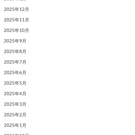
2025年12月
2025年11月
2025年10月
2025年9月
2025年8月
2025年7月
2025年6月
2025年5月
2025年4月
2025年3月
2025年2月
2025年1月