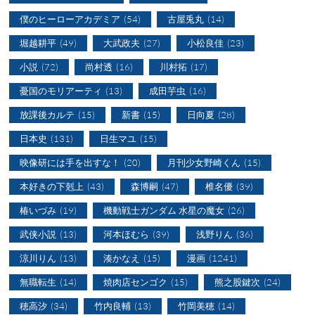
僕のヒーローアカデミア
(54)
古屋兎丸
(14)
堀越耕平
(49)
大武政夫
(27)
小松良佳
(23)
小説
(72)
尚村透
(16)
川村拓
(17)
憂国のモリアーティ
(13)
成田芋虫
(16)
放課後カルテ
(15)
新書
(15)
日向夏
(28)
日本史
(131)
日生マユ
(15)
映像研には手を出すな！
(20)
月刊少女野崎くん
(15)
本好きの下剋上
(43)
森博嗣
(47)
椎名優
(39)
椿いづみ
(19)
機動戦士ガンダム 水星の魔女
(26)
武侠小説
(13)
河本ほむら
(39)
浅野りん
(36)
涼川りん
(13)
湊かなえ
(15)
漫画
(1241)
無職転生
(14)
焼肉店センゴク
(15)
熊之股鍵次
(24)
穂高汐
(34)
竹内良輔
(13)
竹岡美穂
(14)