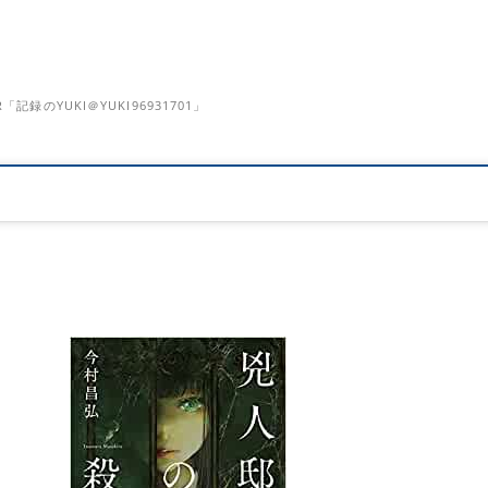
のYUKI＠YUKI96931701」