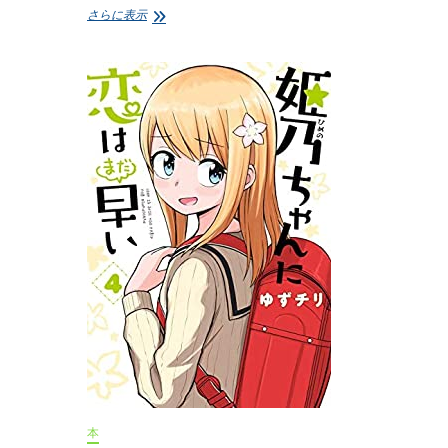
姫
さらに表示
乃
ち
ゃ
ん
に
恋
は
ま
だ
早
い
5
ゆ
ず
チ
リ
感
想
本