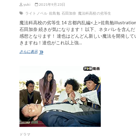
yuki
2021年9月23日
ライトノベル
佐島勉
石田加奈
魔法科高校の劣等生
魔法科高校の劣等生 14 古都内乱編<上>佐島勉illustratio
石田加奈 続きが気になります！ 以下、ネタバレを含んだ
感想となります！ 達也はどんどん新しい魔法を開発して
きますね！達也がこれ以上強…
魔
さらに表示
法
科
高
校
の
劣
等
生
14
古
都
内
乱
編
<
ドラマ