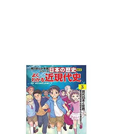
ク
2
第
三
話
感
想