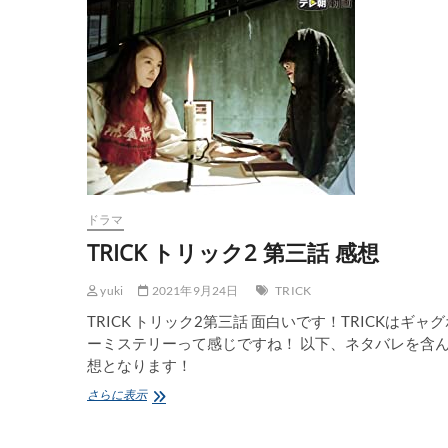
ん
に
恋
は
ま
だ
早
い
2
ゆ
ず
チ
ドラマ
リ
TRICK トリック2 第三話 感想
感
想
yuki
2021年9月24日
TRICK
TRICK トリック2第三話 面白いです！TRICKはギャ
ーミステリーって感じですね！ 以下、ネタバレを含
想となります！
TRICK
さらに表示
ト
リ
ッ