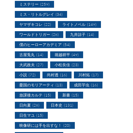
ミステリー
(259)
ミス・リトルグレイ
(34)
ヤマザキコレ
(22)
ライトノベル
(149)
ワールドトリガー
(28)
九井諒子
(14)
僕のヒーローアカデミア
(54)
古屋兎丸
(14)
堀越耕平
(49)
大武政夫
(27)
小松良佳
(23)
小説
(72)
尚村透
(16)
川村拓
(17)
憂国のモリアーティ
(13)
成田芋虫
(16)
放課後カルテ
(15)
新書
(15)
日向夏
(28)
日本史
(131)
日生マユ
(15)
映像研には手を出すな！
(20)