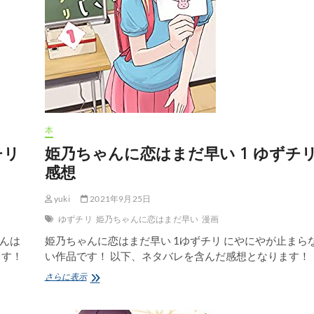
ゆ
ず
チ
リ
感
想
本
チリ
姫乃ちゃんに恋はまだ早い 1 ゆずチ
感想
yuki
2021年9月25日
ゆずチリ
姫乃ちゃんに恋はまだ早い
漫画
くんは
姫乃ちゃんに恋はまだ早い 1ゆずチリ にやにやが止まら
ます！
い作品です！ 以下、ネタバレを含んだ感想となります！
姫
さらに表示
乃
ち
ゃ