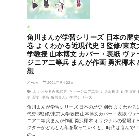
本
角川まんが学習シリーズ 日本の歴史
巻 よくわかる近現代史 3 監修/東京
学教授 山本博文 カバー・表紙 ヴァ
ジニア二等兵 まんが作画 勇沢椰木 
想
yuki
2021年9月22日
よくわかる近現代史
ヴァージニア二等兵
勇沢椰木
山本博文
史
歴史
漫画
角川まんが学習シリーズ
角川まんが学習シリーズ 日本の歴史 別巻 よくわかる
代史 3監修/東京大学教授 山本博文カバー・表紙 ヴァ
ニア二等兵まんが作画 勇沢椰木 オリジナルの登場キ
クターがどんどん年を取っていくと、時代は進んでい
の…