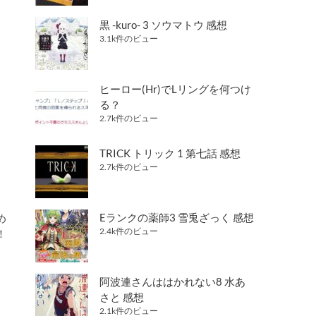
黒 -kuro- 3 ソウマトウ 感想
3.1k件のビュー
ヒーロー(Hr)でLリングを何つけ
る？
2.7k件のビュー
TRICK トリック 1 第七話 感想
2.7k件のビュー
Eランクの薬師3 雪兎ざっく 感想
め
2.4k件のビュー
！
阿波連さんははかれない8 水あ
さと 感想
2.1k件のビュー