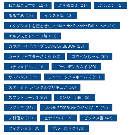
ねこねこ日本史
(127)
ぷそ煮コミ
(21)
ぷよぷよ
(42)
るるてあ
(19)
イラスト集
(13)
エクソシストを堕とせない Make the Exorcist Fall in Love
(16)
エルフ夫とドワーフ嫁
(23)
カウボーイビバップ COWBOY BEBOP
(25)
カードキャプターさくら
(83)
コウペンちゃん
(56)
コナン＝ドイル
(18)
ゴールデンカムイ
(30)
サスペンス
(15)
シャーロック＝ホームズ
(21)
スター☆トゥインクルプリキュア
(50)
スプラトゥーン3
(69)
ダンジョン飯
(36)
ツジトモ
(33)
ツバサ-RESERVoir CHRoNiCLE-
(28)
ノ村優介
(32)
ヒナまつり
(19)
ビジネス書
(48)
フィクション
(30)
ブルーロック
(33)