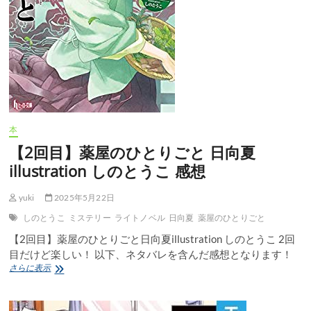
本
【2回目】薬屋のひとりごと 日向夏
illustration しのとうこ 感想
yuki
2025年5月22日
しのとうこ
ミステリー
ライトノベル
日向夏
薬屋のひとりごと
【2回目】薬屋のひとりごと日向夏illustration しのとうこ 2回
目だけど楽しい！ 以下、ネタバレを含んだ感想となります！
【2
さらに表示
回
目】
薬