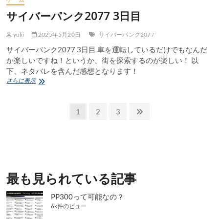
サイバーパンク2077 3日目
yuki
2025年5月20日
サイバーパンク2077
サイバーパンク2077 3日目 車を運転しているだけでもなんだ
か楽しいですね！というか、街を探索するのが楽しい！ 以
下、ネタバレを含んだ感想となります！
サ
さらに表示
イ
バ
投
ー
固
固
固
次
1
2
3
パ
定
定
定
の
稿
ン
ペ
ペ
ペ
ペ
ク
の
2077
ー
ー
ー
ー
3
ペ
ジ
ジ
ジ
ジ
日
目
ー
最も見られている記事
ジ
PP300って可能なの？
送
6k件のビュー