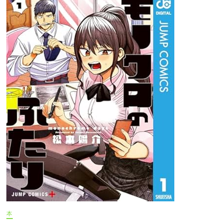
屋
の
ひ
と
り
ご
と
日
向
夏
illustration
し
の
と
う
こ
感
想
本