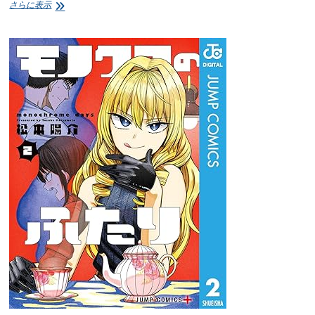
【2
さらに表示
回
目】
薬
屋
の
ひ
と
り
ご
と
2
日
向
夏
illustration
し
の
と
う
こ
感
想