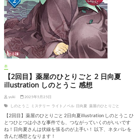
け
ば
爽
快！？
空
海！」
感
想
本
【2回目】薬屋のひとりごと 2 日向夏
illustration しのとうこ 感想
yuki
2025年5月25日
しのとうこ
ミステリー
ライトノベル
日向夏
薬屋のひとりごと
【2回目】薬屋のひとりごと 2日向夏illustration しのとうこ ひ
とつひとつは小さな事件でも、つながっていくのがいいです
ね！日向夏さんは伏線を張るのが上手い！ 以下、ネタバレを
含んだ感想となります！