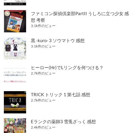
り
ファミコン探偵倶楽部PartII うしろに立つ少女 感
想 考察
3.1k件のビュー
黒 -kuro- 3 ソウマトウ 感想
3.1k件のビュー
ヒーロー(Hr)でLリングを何つける？
2.7k件のビュー
TRICK トリック 1 第七話 感想
2.7k件のビュー
Eランクの薬師3 雪兎ざっく 感想
2.4k件のビュー