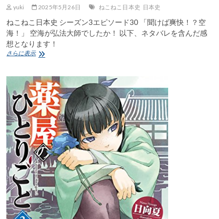
yuki
2025年5月26日
ねこねこ日本史
日本史
ねこねこ日本史 シーズン3エピソード30 「聞けば爽快！？空
海！」 空海が弘法大師でしたか！ 以下、ネタバレを含んだ感
想となります！
ね
さらに表示
こ
ね
こ
日
本
史
シ
ー
ズ
ン
3
エ
ピ
ソ
ー
ド
30
「聞