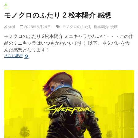
本
モノクロのふたり 2 松本陽介 感想
yuki
2025年5月24日
モノクロのふたり
松本陽介
漫画
モノクロのふたり 2松本陽介 ミニキャラかわいい・・・この作
品のミニキャラはいつもかわいいです！ 以下、ネタバレを含
んだ感想となります！
モ
さらに表示
ノ
ク
ロ
の
ふ
た
り
2
松
本
陽
介
感
想