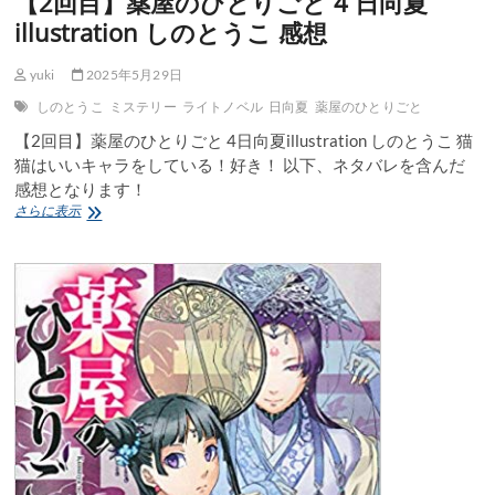
【2回目】薬屋のひとりごと 4 日向夏
illustration しのとうこ 感想
yuki
2025年5月29日
しのとうこ
ミステリー
ライトノベル
日向夏
薬屋のひとりごと
【2回目】薬屋のひとりごと 4日向夏illustration しのとうこ 猫
猫はいいキャラをしている！好き！ 以下、ネタバレを含んだ
感想となります！
【2
さらに表示
回
目】
薬
屋
の
ひ
と
り
ご
と
4
日
向
夏