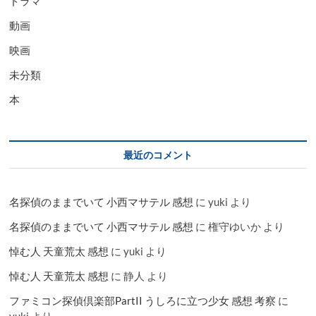
ドラマ
動画
映画
未分類
本
最近のコメント
名探偵のままでいて 小西マサテル 感想
に
yuki
より
名探偵のままでいて 小西マサテル 感想
に
権守ゆいか
より
悼む人 天童荒太 感想
に
yuki
より
悼む人 天童荒太 感想
に
静人
より
ファミコン探偵倶楽部PartII うしろに立つ少女 感想 考察
に