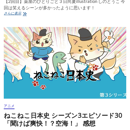
【2回目】薬屋のひとりごと 3 日向夏illustration しのとうこ 今
回は笑えるシーンが多かったように思います！
【2
さらに表示
回
目】
薬
屋
の
ひ
と
り
ご
と
3
日
向
夏
illustration
し
の
アニメ
と
う
ねこねこ日本史 シーズン3エピソード30
こ
「聞けば爽快！？空海！」 感想
感
想