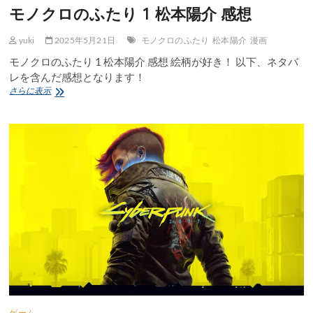
モノクロのふたり 1 松本陽介 感想
yuki
2025年5月21日
モノクロのふたり
松本陽介
漫画
モノクロのふたり 1 松本陽介 感想 絵柄が好き！ 以下、ネタバ
レを含んだ感想となります！
モ
さらに表示
ノ
ク
ロ
の
ふ
た
り
1
松
本
陽
介
感
想
ゲーム