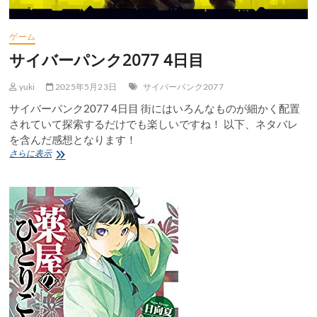
ゲーム
サイバーパンク2077 4日目
yuki
2025年5月23日
サイバーパンク2077
サイバーパンク2077 4日目 街にはいろんなものが細かく配置
されていて探索するだけでも楽しいですね！ 以下、ネタバレ
を含んだ感想となります！
サ
さらに表示
イ
バ
ー
パ
ン
ク
2077
4
日
目