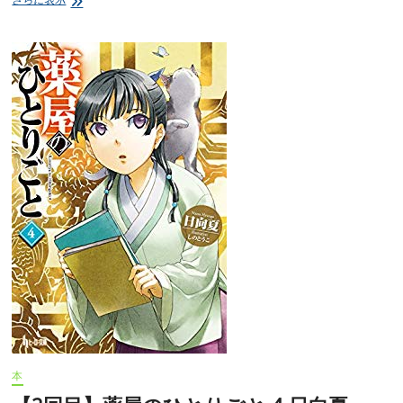
回
目】
薬
屋
の
ひ
と
り
ご
と
5
日
向
夏
illustration
し
の
と
う
こ
感
想
本