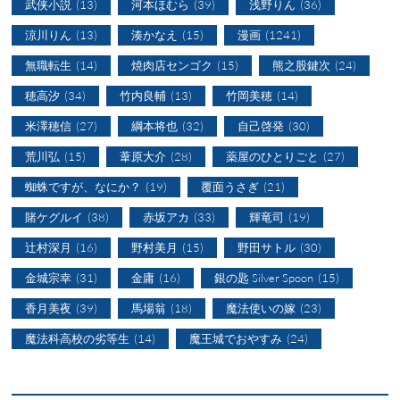
武侠小説
(13)
河本ほむら
(39)
浅野りん
(36)
涼川りん
(13)
湊かなえ
(15)
漫画
(1241)
無職転生
(14)
焼肉店センゴク
(15)
熊之股鍵次
(24)
穂高汐
(34)
竹内良輔
(13)
竹岡美穂
(14)
米澤穂信
(27)
綱本将也
(32)
自己啓発
(30)
荒川弘
(15)
葦原大介
(28)
薬屋のひとりごと
(27)
蜘蛛ですが、なにか？
(19)
覆面うさぎ
(21)
賭ケグルイ
(38)
赤坂アカ
(33)
輝竜司
(19)
辻村深月
(16)
野村美月
(15)
野田サトル
(30)
金城宗幸
(31)
金庸
(16)
銀の匙 Silver Spoon
(15)
香月美夜
(39)
馬場翁
(18)
魔法使いの嫁
(23)
魔法科高校の劣等生
(14)
魔王城でおやすみ
(24)