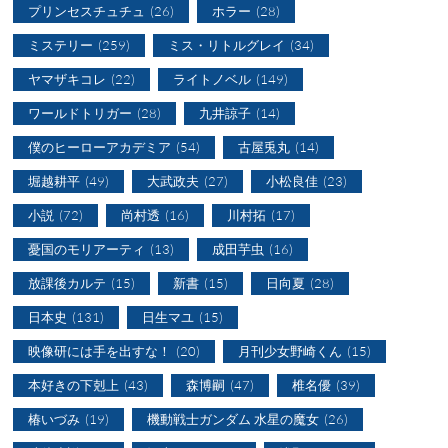
プリンセスチュチュ
(26)
ホラー
(28)
ミステリー
(259)
ミス・リトルグレイ
(34)
ヤマザキコレ
(22)
ライトノベル
(149)
ワールドトリガー
(28)
九井諒子
(14)
僕のヒーローアカデミア
(54)
古屋兎丸
(14)
堀越耕平
(49)
大武政夫
(27)
小松良佳
(23)
小説
(72)
尚村透
(16)
川村拓
(17)
憂国のモリアーティ
(13)
成田芋虫
(16)
放課後カルテ
(15)
新書
(15)
日向夏
(28)
日本史
(131)
日生マユ
(15)
映像研には手を出すな！
(20)
月刊少女野崎くん
(15)
本好きの下剋上
(43)
森博嗣
(47)
椎名優
(39)
椿いづみ
(19)
機動戦士ガンダム 水星の魔女
(26)