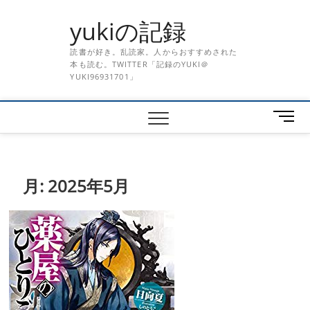
Skip
yukiの記録
to
content
読書が好き。乱読家。人からおすすめされた
本も読む。TWITTER「記録のYUKI＠
YUKI96931701」
メ
ニ
ュ
ー
ボ
月:
2025年5月
タ
ン