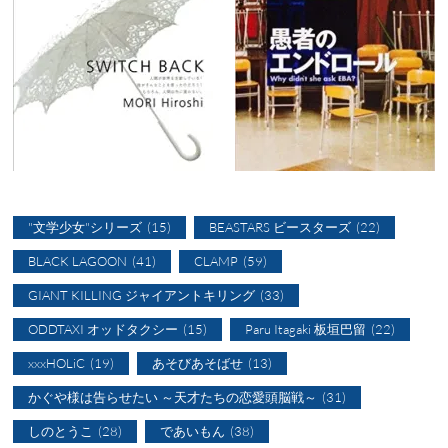
"文学少女"シリーズ
(15)
BEASTARS ビースターズ
(22)
BLACK LAGOON
(41)
CLAMP
(59)
GIANT KILLING ジャイアントキリング
(33)
ODDTAXI オッドタクシー
(15)
Paru Itagaki 板垣巴留
(22)
xxxHOLiC
(19)
あそびあそばせ
(13)
かぐや様は告らせたい ～天才たちの恋愛頭脳戦～
(31)
しのとうこ
(28)
であいもん
(38)