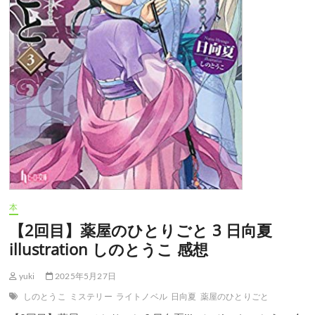
illustration
し
の
と
う
こ
感
想
本
【2回目】薬屋のひとりごと 3 日向夏
illustration しのとうこ 感想
yuki
2025年5月27日
しのとうこ
ミステリー
ライトノベル
日向夏
薬屋のひとりごと