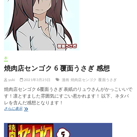
想
本
焼肉店センゴク 6 覆面うさぎ 感想
yuki
2021年3月25日
漫画
焼肉店センゴク
覆面うさぎ
焼肉店センゴク 6覆面うさぎ 表紙のリュウさんがかっこいいで
す！凛とすました雰囲気にすごい惹かれます！ 以下、ネタバ
レを含んだ感想となります！
焼
さらに表示
肉
店
セ
ン
ゴ