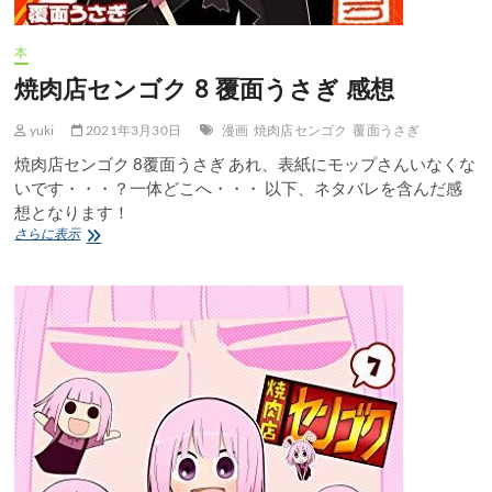
本
焼肉店センゴク 8 覆面うさぎ 感想
yuki
2021年3月30日
漫画
焼肉店センゴク
覆面うさぎ
焼肉店センゴク 8覆面うさぎ あれ、表紙にモップさんいなくな
いです・・・？一体どこへ・・・ 以下、ネタバレを含んだ感
想となります！
焼
さらに表示
肉
店
セ
ン
ゴ
ク
8
覆
面
う
さ
ぎ
感