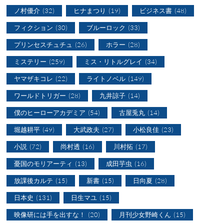
ノ村優介
(32)
ヒナまつり
(19)
ビジネス書
(48)
フィクション
(30)
ブルーロック
(33)
プリンセスチュチュ
(26)
ホラー
(28)
ミステリー
(259)
ミス・リトルグレイ
(34)
ヤマザキコレ
(22)
ライトノベル
(149)
ワールドトリガー
(28)
九井諒子
(14)
僕のヒーローアカデミア
(54)
古屋兎丸
(14)
堀越耕平
(49)
大武政夫
(27)
小松良佳
(23)
小説
(72)
尚村透
(16)
川村拓
(17)
憂国のモリアーティ
(13)
成田芋虫
(16)
放課後カルテ
(15)
新書
(15)
日向夏
(28)
日本史
(131)
日生マユ
(15)
映像研には手を出すな！
(20)
月刊少女野崎くん
(15)