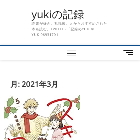
Skip
yukiの記録
to
content
読書が好き。乱読家。人からおすすめされた
本も読む。TWITTER「記録のYUKI＠
YUKI96931701」
メ
ニ
ュ
ー
ボ
月:
2021年3月
タ
ン