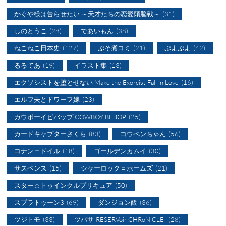
かぐや様は告らせたい ～天才たちの恋愛頭脳戦～
(31)
しのとうこ
(28)
であいもん
(38)
ねこねこ日本史
(127)
ぷそ煮コミ
(21)
ぷよぷよ
(42)
るるてあ
(19)
イラスト集
(13)
エクソシストを堕とせない Make the Exorcist Fall in Love
(16)
エルフ夫とドワーフ嫁
(23)
カウボーイビバップ COWBOY BEBOP
(25)
カードキャプターさくら
(83)
コウペンちゃん
(56)
コナン＝ドイル
(18)
ゴールデンカムイ
(30)
サスペンス
(15)
シャーロック＝ホームズ
(21)
スター☆トゥインクルプリキュア
(50)
スプラトゥーン3
(69)
ダンジョン飯
(36)
ツジトモ
(33)
ツバサ-RESERVoir CHRoNiCLE-
(28)