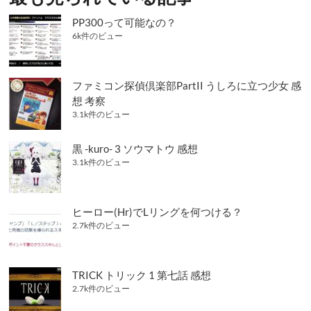
ジ
吾
感
PP300って可能なの？
送
想
6k件のビュー
り
ファミコン探偵倶楽部PartII うしろに立つ少女 感
想 考察
3.1k件のビュー
黒 -kuro- 3 ソウマトウ 感想
3.1k件のビュー
ヒーロー(Hr)でLリングを何つける？
2.7k件のビュー
TRICK トリック 1 第七話 感想
2.7k件のビュー