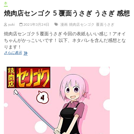
本
焼肉店センゴク 5 覆面うさぎ うさぎ 感想
yuki
2021年3月24日
漫画
焼肉店センゴク
覆面うさぎ
焼肉店センゴク 5 覆面うさぎ 今回の表紙もいい感じ！アオイ
ちゃんがかっこいいです！ 以下、ネタバレを含んだ感想とな
ります！
焼
さらに表示
肉
店
セ
ン
ゴ
ク
5
覆
面
う
さ
ぎ
う
さ
ぎ