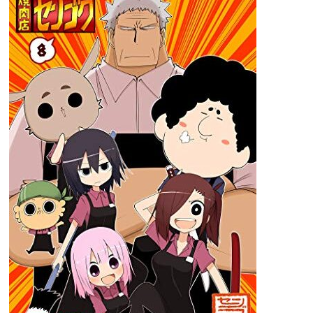
と
ロ
ー
フ
ァ
ー
5
高
松
美
咲
感
想