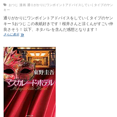
おつじ
漫画
通りがかりにワンポイントアドバイスしていくタイプのヤン
キー
通りがかりにワンポイントアドバイスをしていくタイプのヤン
キー 5おつじ この表紙好きです！桜井さんと涼くんがすごい仲
良さそう！ 以下、ネタバレを含んだ感想となります！
通
さらに表示
り
が
か
り
に
ワ
ン
ポ
イ
ン
ト
ア
ド
バ
イ
ス
を