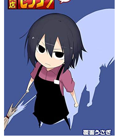
ク
6
覆
面
う
さ
ぎ
感
想