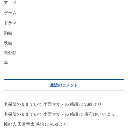
アニメ
ゲーム
ドラマ
動画
映画
未分類
本
最近のコメント
名探偵のままでいて 小西マサテル 感想
に
yuki
より
名探偵のままでいて 小西マサテル 感想
に
権守ゆいか
より
悼む人 天童荒太 感想
に
yuki
より