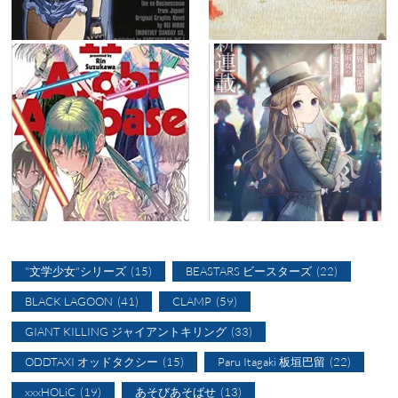
"文学少女"シリーズ
(15)
BEASTARS ビースターズ
(22)
BLACK LAGOON
(41)
CLAMP
(59)
GIANT KILLING ジャイアントキリング
(33)
ODDTAXI オッドタクシー
(15)
Paru Itagaki 板垣巴留
(22)
xxxHOLiC
(19)
あそびあそばせ
(13)