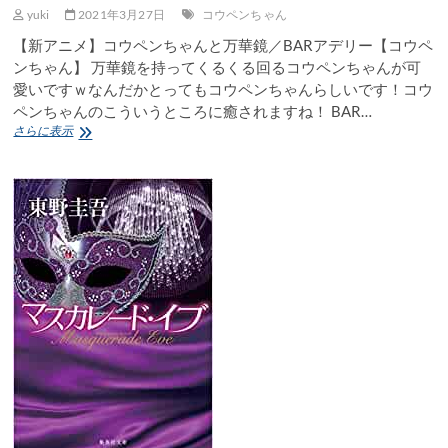
yuki
2021年3月27日
コウペンちゃん
【新アニメ】コウペンちゃんと万華鏡／BARアデリー【コウペ
ンちゃん】 万華鏡を持ってくるくる回るコウペンちゃんが可
愛いですｗなんだかとってもコウペンちゃんらしいです！コウ
ペンちゃんのこういうところに癒されますね！ BAR…
【新
さらに表示
ア
ニ
メ】
コ
ウ
ペ
ン
ち
ゃ
ん
と
万
華
鏡
／
BAR
ア