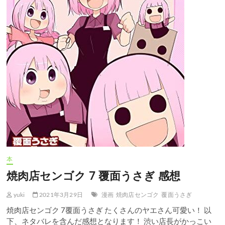
想
本
焼肉店センゴク 7 覆面うさぎ 感想
yuki
2021年3月29日
漫画
焼肉店センゴク
覆面うさぎ
焼肉店センゴク 7覆面うさぎ たくさんのヤエさん可愛い！ 以
下、ネタバレを含んだ感想となります！ 渋い店長がかっこい