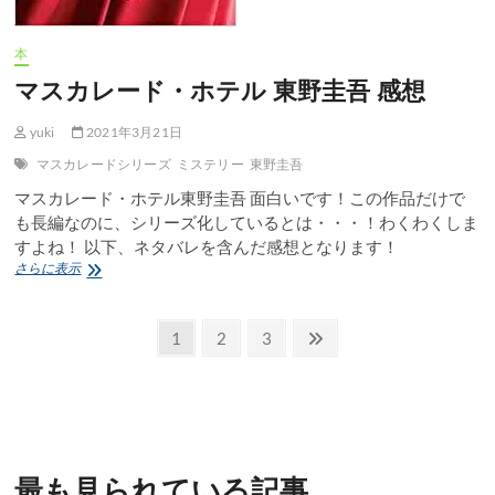
し
て
い
本
く
マスカレード・ホテル 東野圭吾 感想
タ
イ
プ
yuki
2021年3月21日
の
マスカレードシリーズ
ミステリー
東野圭吾
ヤ
ン
マスカレード・ホテル東野圭吾 面白いです！この作品だけで
キ
も長編なのに、シリーズ化しているとは・・・！わくわくしま
ー
すよね！ 以下、ネタバレを含んだ感想となります！
5
お
マ
さらに表示
つ
ス
じ
カ
投
感
レ
固
固
固
次
1
2
3
想
ー
定
定
定
の
稿
ド・
ペ
ペ
ペ
ペ
ホ
の
テ
ー
ー
ー
ー
ル
ペ
ジ
ジ
ジ
ジ
東
野
ー
最も見られている記事
圭