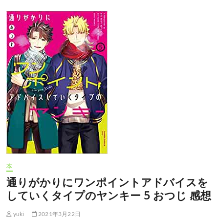
店
セ
ン
ゴ
ク
4
覆
面
う
さ
ぎ
感
想
本
通りがかりにワンポイントアドバイスを
していくタイプのヤンキー 5 おつじ 感想
yuki
2021年3月22日