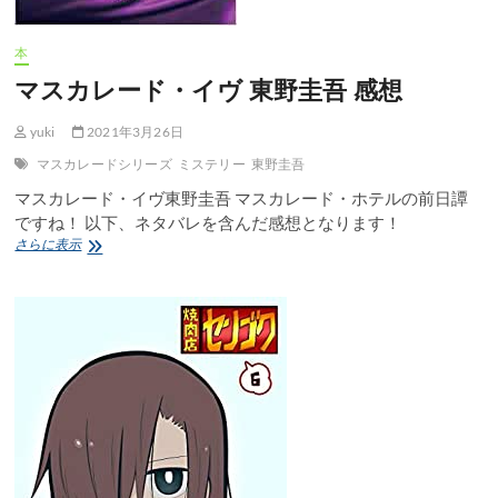
デ
リ
ー
本
【コ
マスカレード・イヴ 東野圭吾 感想
ウ
ペ
ン
yuki
2021年3月26日
ち
マスカレードシリーズ
ミステリー
東野圭吾
ゃ
ん】
マスカレード・イヴ東野圭吾 マスカレード・ホテルの前日譚
感
ですね！ 以下、ネタバレを含んだ感想となります！
想
マ
さらに表示
ス
カ
レ
ー
ド・
イ
ヴ
東
野
圭
吾
感