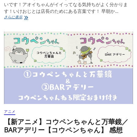
いです！アオイちゃんがイイってなる気持ちがよく分かりま
す！いけおじとは店長のためにある言葉です！ 早朝か…
焼
さらに表示
肉
店
セ
ン
ゴ
ク
7
覆
面
う
さ
ぎ
感
想
アニメ
【新アニメ】コウペンちゃんと万華鏡／
BARアデリー【コウペンちゃん】 感想