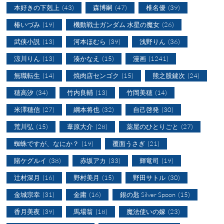
本好きの下剋上
(43)
森博嗣
(47)
椎名優
(39)
椿いづみ
(19)
機動戦士ガンダム 水星の魔女
(26)
武侠小説
(13)
河本ほむら
(39)
浅野りん
(36)
涼川りん
(13)
湊かなえ
(15)
漫画
(1241)
無職転生
(14)
焼肉店センゴク
(15)
熊之股鍵次
(24)
穂高汐
(34)
竹内良輔
(13)
竹岡美穂
(14)
米澤穂信
(27)
綱本将也
(32)
自己啓発
(30)
荒川弘
(15)
葦原大介
(28)
薬屋のひとりごと
(27)
蜘蛛ですが、なにか？
(19)
覆面うさぎ
(21)
賭ケグルイ
(38)
赤坂アカ
(33)
輝竜司
(19)
辻村深月
(16)
野村美月
(15)
野田サトル
(30)
金城宗幸
(31)
金庸
(16)
銀の匙 Silver Spoon
(15)
香月美夜
(39)
馬場翁
(18)
魔法使いの嫁
(23)