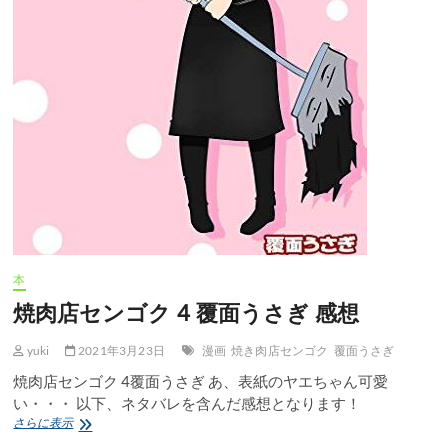
感
想
本
焼肉店センゴク 4 覆面うさぎ 感想
yuki
2021年3月23日
漫画
焼き肉店センゴク
覆面うさぎ
焼肉店センゴク 4覆面うさぎ あ、表紙のヤエちゃん可愛
い・・・ 以下、ネタバレを含んだ感想となります！
焼
さらに表示
肉