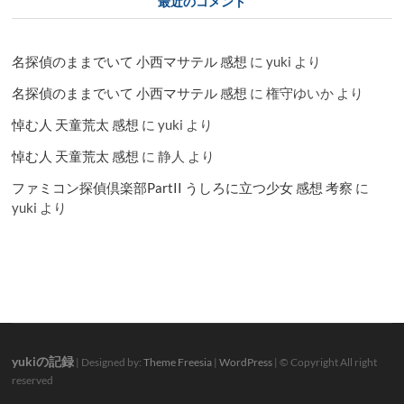
最近のコメント
名探偵のままでいて 小西マサテル 感想
に
yuki
より
名探偵のままでいて 小西マサテル 感想
に
権守ゆいか
より
悼む人 天童荒太 感想
に
yuki
より
悼む人 天童荒太 感想
に
静人
より
ファミコン探偵倶楽部PartII うしろに立つ少女 感想 考察
に
yuki
より
yukiの記録
| Designed by:
Theme Freesia
|
WordPress
| © Copyright All right
reserved