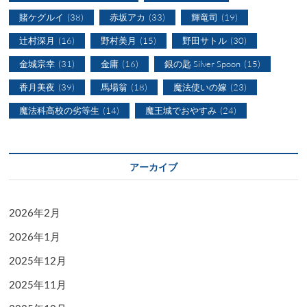
賭ケグルイ
(38)
赤坂アカ
(33)
輝竜司
(19)
辻村深月
(16)
野村美月
(15)
野田サトル
(30)
金城宗幸
(31)
金庸
(16)
銀の匙 Silver Spoon
(15)
香月美夜
(39)
馬場翁
(18)
魔法使いの嫁
(23)
魔法科高校の劣等生
(14)
魔王城でおやすみ
(24)
アーカイブ
2026年2月
2026年1月
2025年12月
2025年11月