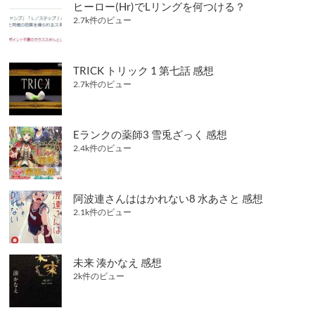
ヒーロー(Hr)でLリングを何つける？
2.7k件のビュー
TRICK トリック 1 第七話 感想
2.7k件のビュー
Eランクの薬師3 雪兎ざっく 感想
2.4k件のビュー
阿波連さんははかれない8 水あさと 感想
2.1k件のビュー
未来 湊かなえ 感想
2k件のビュー