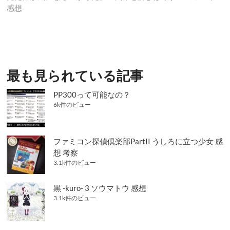
稿:
投
感想
ビ
稿:
ゲ
ー
シ
最も見られている記事
ョ
ン
PP300って可能なの？
6k件のビュー
ファミコン探偵倶楽部PartII うしろに立つ少女 感
想 考察
3.1k件のビュー
黒 -kuro- 3 ソウマトウ 感想
3.1k件のビュー