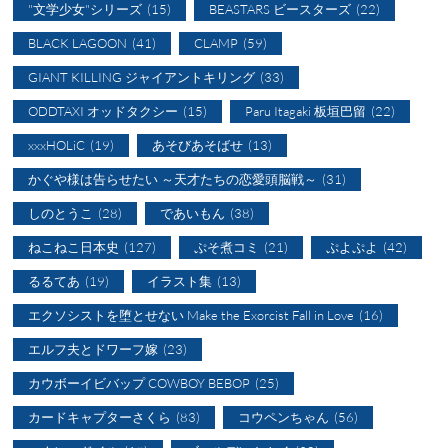
"文学少女"シリーズ
(15)
BEASTARS ビースターズ
(22)
BLACK LAGOON
(41)
CLAMP
(59)
GIANT KILLING ジャイアントキリング
(33)
ODDTAXI オッドタクシー
(15)
Paru Itagaki 板垣巴留
(22)
xxxHOLiC
(19)
あそびあそばせ
(13)
かぐや様は告らせたい ～天才たちの恋愛頭脳戦～
(31)
しのとうこ
(28)
であいもん
(38)
ねこねこ日本史
(127)
ぷそ煮コミ
(21)
ぷよぷよ
(42)
るるてあ
(19)
イラスト集
(13)
エクソシストを堕とせない Make the Exorcist Fall in Love
(16)
エルフ夫とドワーフ嫁
(23)
カウボーイビバップ COWBOY BEBOP
(25)
カードキャプターさくら
(83)
コウペンちゃん
(56)