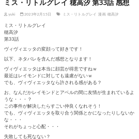
ミス・リトルグレイ 穂高汐 第33話 感想
yuki
2023年2月15日
ミス・リトルグレイ
漫画
穂高汐
ミス・リトルグレイ
穂高汐
第33話
ヴィヴィエッタの変顔って好きです！
以下、ネタバレを含んだ感想となります！
ヴィヴィエッタは本当に顔芸が得意ですねｗ
最近はレイモンドに対しても遠慮がないｗ
でも、ヴィヴィエッタなら許される感がある？
お、なんだかレイモンドとアベルの間に友情が生まれているよ
うな・・・？
この事件が解決したらすごい仲良くなれそう！
でも、ヴィヴィエッタを取り合う関係とかになったりしないか
な・・・
それがちょっと心配・・・
失敗しても死なない？