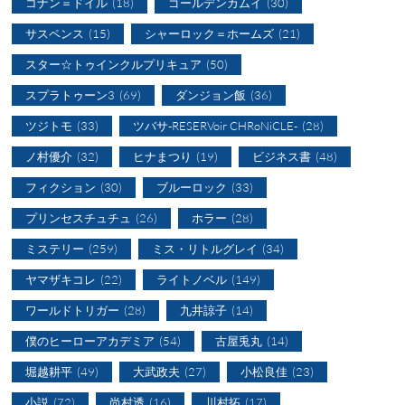
コナン＝ドイル
(18)
ゴールデンカムイ
(30)
サスペンス
(15)
シャーロック＝ホームズ
(21)
スター☆トゥインクルプリキュア
(50)
スプラトゥーン3
(69)
ダンジョン飯
(36)
ツジトモ
(33)
ツバサ-RESERVoir CHRoNiCLE-
(28)
ノ村優介
(32)
ヒナまつり
(19)
ビジネス書
(48)
フィクション
(30)
ブルーロック
(33)
プリンセスチュチュ
(26)
ホラー
(28)
ミステリー
(259)
ミス・リトルグレイ
(34)
ヤマザキコレ
(22)
ライトノベル
(149)
ワールドトリガー
(28)
九井諒子
(14)
僕のヒーローアカデミア
(54)
古屋兎丸
(14)
堀越耕平
(49)
大武政夫
(27)
小松良佳
(23)
小説
(72)
尚村透
(16)
川村拓
(17)