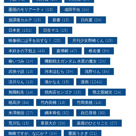
憂国のモリアーティ
(13)
成田芋虫
(16)
放課後カルテ
(15)
新書
(15)
日向夏
(28)
日本史
(131)
日生マユ
(15)
映像研には手を出すな！
(20)
月刊少女野崎くん
(15)
本好きの下剋上
(43)
森博嗣
(47)
椎名優
(39)
椿いづみ
(19)
機動戦士ガンダム 水星の魔女
(26)
武侠小説
(13)
河本ほむら
(39)
浅野りん
(36)
涼川りん
(13)
湊かなえ
(15)
漫画
(1241)
無職転生
(14)
焼肉店センゴク
(15)
熊之股鍵次
(24)
穂高汐
(34)
竹内良輔
(13)
竹岡美穂
(14)
米澤穂信
(27)
綱本将也
(32)
自己啓発
(30)
荒川弘
(15)
葦原大介
(28)
薬屋のひとりごと
(27)
蜘蛛ですが、なにか？
(19)
覆面うさぎ
(21)