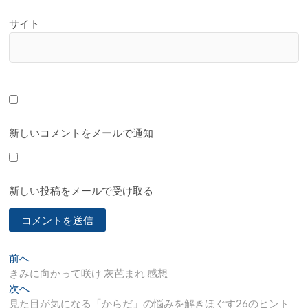
サイト
新しいコメントをメールで通知
新しい投稿をメールで受け取る
投
過
前へ
去
きみに向かって咲け 灰芭まれ 感想
稿
の
次
次へ
ナ
投
の
見た目が気になる「からだ」の悩みを解きほぐす26のヒント