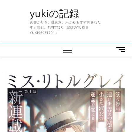
Skip
yukiの記録
to
content
読書が好き。乱読家。人からおすすめされた
本も読む。TWITTER「記録のYUKI＠
YUKI96931701」
メ
ニ
ュ
ー
ボ
タ
ン