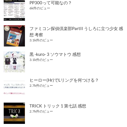
ン
PP300って可能なの？
6k件のビュー
ファミコン探偵倶楽部PartII うしろに立つ少女 感
想 考察
3.1k件のビュー
黒 -kuro- 3 ソウマトウ 感想
3.1k件のビュー
ヒーロー(Hr)でLリングを何つける？
2.7k件のビュー
TRICK トリック 1 第七話 感想
2.7k件のビュー