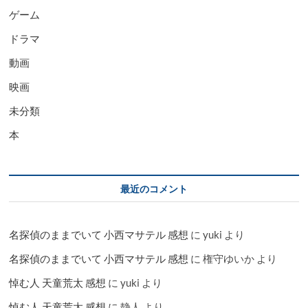
ゲーム
ドラマ
動画
映画
未分類
本
最近のコメント
名探偵のままでいて 小西マサテル 感想
に
yuki
より
名探偵のままでいて 小西マサテル 感想
に
権守ゆいか
より
悼む人 天童荒太 感想
に
yuki
より
悼む人 天童荒太 感想
に
静人
より