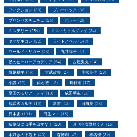
フィクション
(30)
ブルーロック
(33)
プリンセスチュチュ
(26)
ホラー
(28)
ミステリー
(259)
ミス・リトルグレイ
(34)
ヤマザキコレ
(22)
ライトノベル
(149)
ワールドトリガー
(28)
九井諒子
(14)
僕のヒーローアカデミア
(54)
古屋兎丸
(14)
堀越耕平
(49)
大武政夫
(27)
小松良佳
(23)
小説
(72)
尚村透
(16)
川村拓
(17)
憂国のモリアーティ
(13)
成田芋虫
(16)
放課後カルテ
(15)
新書
(15)
日向夏
(28)
日本史
(131)
日生マユ
(15)
映像研には手を出すな！
(20)
月刊少女野崎くん
(15)
本好きの下剋上
(43)
森博嗣
(47)
椎名優
(39)