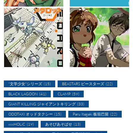
"文学少女"シリーズ
(15)
BEASTARS ビースターズ
(22)
BLACK LAGOON
(41)
CLAMP
(59)
GIANT KILLING ジャイアントキリング
(33)
ODDTAXI オッドタクシー
(15)
Paru Itagaki 板垣巴留
(22)
xxxHOLiC
(19)
あそびあそばせ
(13)