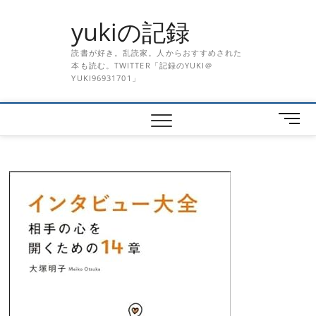
Skip
yukiの記録
to
content
読書が好き。乱読家。人からおすすめされた
本も読む。TWITTER「記録のYUKI＠
YUKI96931701」
メ
ニ
ュ
ー
ボ
タ
ン