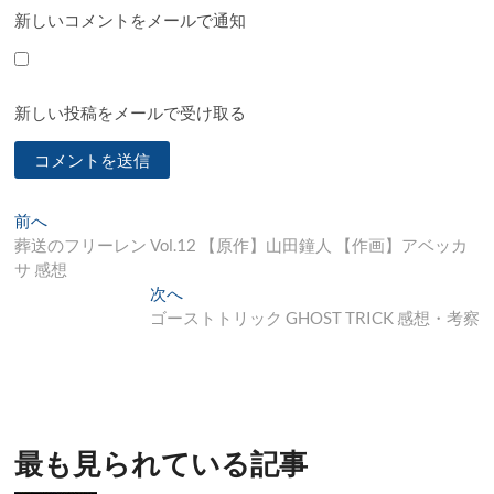
新しいコメントをメールで通知
新しい投稿をメールで受け取る
投
過
前へ
去
葬送のフリーレン Vol.12 【原作】山田鐘人 【作画】アベッカ
稿
の
サ 感想
ナ
投
次
次へ
稿:
の
ゴーストトリック GHOST TRICK 感想・考察
ビ
投
ゲ
稿:
ー
シ
最も見られている記事
ョ