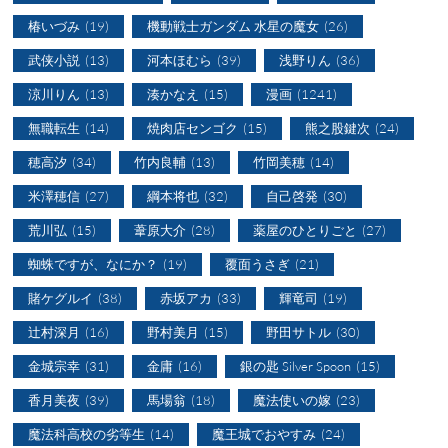
椿いづみ
(19)
機動戦士ガンダム 水星の魔女
(26)
武侠小説
(13)
河本ほむら
(39)
浅野りん
(36)
涼川りん
(13)
湊かなえ
(15)
漫画
(1241)
無職転生
(14)
焼肉店センゴク
(15)
熊之股鍵次
(24)
穂高汐
(34)
竹内良輔
(13)
竹岡美穂
(14)
米澤穂信
(27)
綱本将也
(32)
自己啓発
(30)
荒川弘
(15)
葦原大介
(28)
薬屋のひとりごと
(27)
蜘蛛ですが、なにか？
(19)
覆面うさぎ
(21)
賭ケグルイ
(38)
赤坂アカ
(33)
輝竜司
(19)
辻村深月
(16)
野村美月
(15)
野田サトル
(30)
金城宗幸
(31)
金庸
(16)
銀の匙 Silver Spoon
(15)
香月美夜
(39)
馬場翁
(18)
魔法使いの嫁
(23)
魔法科高校の劣等生
(14)
魔王城でおやすみ
(24)