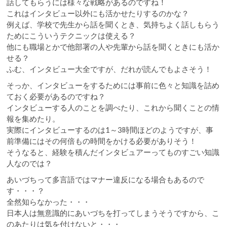
話してもらうには様々な戦略があるのですね！
これはインタビュー以外にも活かせたりするのかな？
例えば、学校で先生から話を聞くとき、気持ちよく話しもらう
ためにこういうテクニックは使える？
他にも職場とかで他部署の人や先輩から話を聞くときにも活か
せる？
ふむ、インタビュー大全ですが、だれが読んでもよさそう！
そっか、インタビューをするためには事前に色々と知識を詰め
ておく必要があるのですね？
インタビューする人のことを調べたり、これから聞くことの情
報を集めたり。
実際にインタビューするのは1～3時間ほどのようですが、事
前準備にはその何倍もの時間をかける必要がありそう！
そうなると、経験を積んだインタビュアーってものすごい知識
人なのでは？
あいづちって多言語ではマナー違反になる場合もあるので
す・・・？
全然知らなかった・・・
日本人は無意識的にあいづちを打ってしまうそうですから、こ
のあたりは気を付けないと・・・