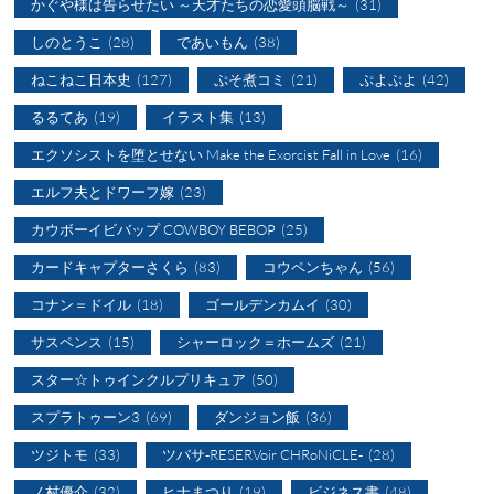
かぐや様は告らせたい ～天才たちの恋愛頭脳戦～
(31)
しのとうこ
(28)
であいもん
(38)
ねこねこ日本史
(127)
ぷそ煮コミ
(21)
ぷよぷよ
(42)
るるてあ
(19)
イラスト集
(13)
エクソシストを堕とせない Make the Exorcist Fall in Love
(16)
エルフ夫とドワーフ嫁
(23)
カウボーイビバップ COWBOY BEBOP
(25)
カードキャプターさくら
(83)
コウペンちゃん
(56)
コナン＝ドイル
(18)
ゴールデンカムイ
(30)
サスペンス
(15)
シャーロック＝ホームズ
(21)
スター☆トゥインクルプリキュア
(50)
スプラトゥーン3
(69)
ダンジョン飯
(36)
ツジトモ
(33)
ツバサ-RESERVoir CHRoNiCLE-
(28)
ノ村優介
(32)
ヒナまつり
(19)
ビジネス書
(48)