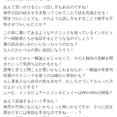
あえて言いかけるという話し方もあるのですね！
相手が話の続きを引き取ってくれて二人で話を完成させる！
聞きづらいことでも、そのような話し方をすることで相手を不
快させづらいんだとか？
この本に書いてあるようなテクニックを知っているインタビュ
アー経験者たちが会話するとどうなるのでしょう？
裏の読み合いみたいになっちゃうのかな？
なんだかレベルの高い会話になりそう！
せっかくだから一般論とかじゃなくて、その人独自の見解を聞
きたいって気持ちはわかるかも！
誘導と言うと聞こえが悪いかもしれませんが、一般論や常套句
回避のテクニックを使うのは確かに有効かも？
もし著名人なら自分の色を出せて、むしろそうしてもらった方
がよかったりする？
ふーむ、インタビュアーとインタビュイーはWin-Winの関係？
あえて反論するという手法も！
相手が不快にならないかちょっと怖いかもですが、さらに話を
聞きだすには有効な手法なのですね・・・？