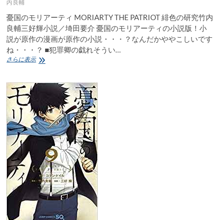
内良輔
憂国のモリアーティ MORIARTY THE PATRIOT 緋色の研究竹内
良輔三好輝小説／埼田要介 憂国のモリアーティの小説版！小
説が原作の漫画が原作の小説・・・？なんだかややこしいです
ね・・・？ ■犯罪卿の戯れそうい…
憂
さらに表示
国
の
モ
リ
ア
ー
テ
ィ
MORIARTY
THE
PATRIOT
緋
色
の
研
究
竹
内