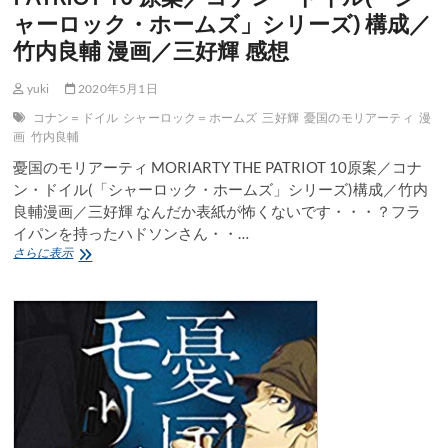
ー
ャーロック・ホームズ」シリーズ) 構成／
ロ
ッ
竹内良輔 漫画／三好輝 感想
ク・
ホ
yuki
2020年5月1日
ー
ム
コナン＝ドイル
シャーロック＝ホームズ
三好輝
憂国のモリアーティ
漫
ズ」
画
竹内良輔
シ
リ
憂国のモリアーティ MORIARTY THE PATRIOT 10原案／コナ
ー
ン・ドイル(「シャーロック・ホームズ」シリーズ)構成／竹内
ズ)
良輔漫画／三好輝 なんだか表紙が怖くないです・・・？フラ
構
イパンを持ったハドソンさん・・…
成
憂
さらに表示
／
国
竹
の
内
モ
良
リ
輔
ア
漫
ー
画
テ
／
ィ
三
MORIARTY
好
THE
輝