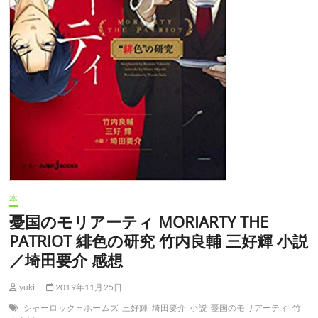
た
遊
び
竹
内
良
輔
三
好
輝
小
説
／
埼
田
本
要
介
憂国のモリアーティ MORIARTY THE
感
PATRIOT 緋色の研究 竹内良輔 三好輝 小説
想
／埼田要介 感想
yuki
2019年11月25日
シャーロック＝ホームズ
三好輝
埼田要介
小説
憂国のモリアーティ
竹