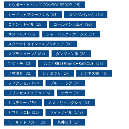
カウボーイビバップ COWBOY BEBOP
(25)
カードキャプターさくら
(83)
コウペンちゃん
(56)
コナン＝ドイル
(18)
ゴールデンカムイ
(30)
サスペンス
(15)
シャーロック＝ホームズ
(21)
スター☆トゥインクルプリキュア
(50)
スプラトゥーン3
(69)
ダンジョン飯
(36)
ツジトモ
(33)
ツバサ-RESERVoir CHRoNiCLE-
(28)
ノ村優介
(32)
ヒナまつり
(19)
ビジネス書
(48)
フィクション
(30)
ブルーロック
(33)
プリンセスチュチュ
(26)
ホラー
(28)
ミステリー
(259)
ミス・リトルグレイ
(34)
ヤマザキコレ
(22)
ライトノベル
(149)
ワールドトリガー
(28)
九井諒子
(14)