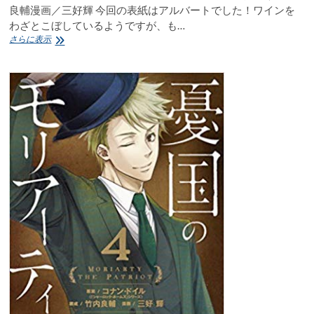
良輔漫画／三好輝 今回の表紙はアルバートでした！ワインを
三
好
わざとこぼしているようですが、も…
輝
憂
さらに表示
感
国
想
の
モ
リ
ア
ー
テ
ィ
MORIARTY
THE
PATRIOT
5
原
案
／
コ
ナ
ン・
ド
イ
ル