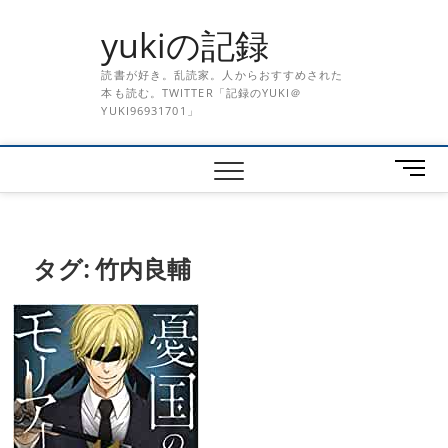
Skip
yukiの記録
to
content
読書が好き。乱読家。人からおすすめされた
本も読む。TWITTER「記録のYUKI＠
YUKI96931701」
メ
ニ
ュ
ー
ボ
タグ:
竹内良輔
タ
ン