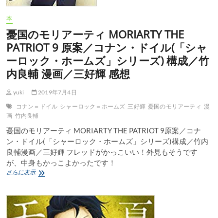
良
輔
本
三
憂国のモリアーティ MORIARTY THE
好
輝
PATRIOT 9 原案／コナン・ドイル(「シャ
小
ーロック・ホームズ」シリーズ) 構成／竹
説
／
内良輔 漫画／三好輝 感想
埼
田
yuki
2019年7月4日
要
介
コナン＝ドイル
シャーロック＝ホームズ
三好輝
憂国のモリアーティ
漫
感
画
竹内良輔
想
憂国のモリアーティ MORIARTY THE PATRIOT 9原案／コナ
ン・ドイル(「シャーロック・ホームズ」シリーズ)構成／竹内
良輔漫画／三好輝 フレッドがかっこいい！外見もそうです
が、中身もかっこよかったです！
憂
さらに表示
国
の
モ
リ
ア