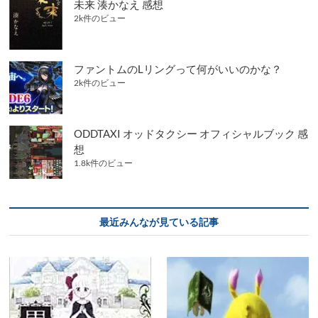
未来 湊かなえ 感想
感
2k件のビュー
想
ファントムのLリングって何がいいのかな？
2k件のビュー
ODDTAXI オッドタクシー オフィシャルブック 感
想
1.8k件のビュー
最近みんなが見ている記事