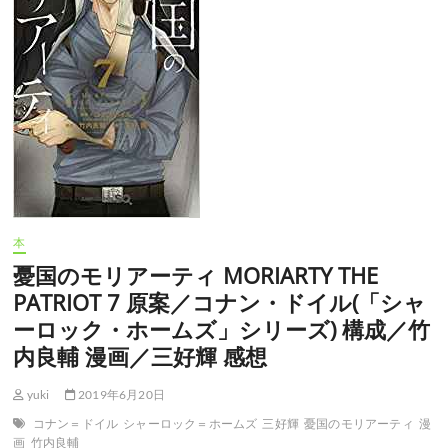
テ
ィ
MORIARTY
THE
PATRIOT
8
原
案
／
コ
ナ
ン・
ド
イ
本
ル
憂国のモリアーティ MORIARTY THE
(「シ
ャ
PATRIOT 7 原案／コナン・ドイル(「シャ
ー
ーロック・ホームズ」シリーズ) 構成／竹
ロ
ッ
内良輔 漫画／三好輝 感想
ク・
ホ
yuki
2019年6月20日
ー
ム
コナン＝ドイル
シャーロック＝ホームズ
三好輝
憂国のモリアーティ
漫
ズ」
画
竹内良輔