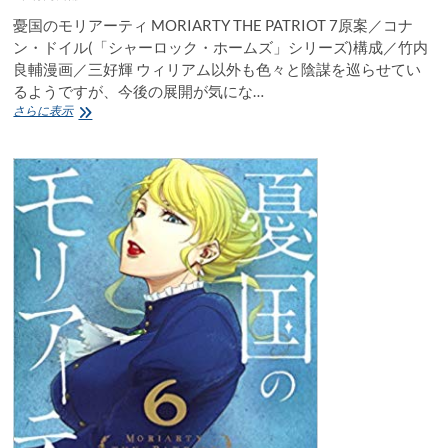
シ
リ
憂国のモリアーティ MORIARTY THE PATRIOT 7原案／コナ
ー
ン・ドイル(「シャーロック・ホームズ」シリーズ)構成／竹内
ズ)
良輔漫画／三好輝 ウィリアム以外も色々と陰謀を巡らせてい
構
るようですが、今後の展開が気にな…
成
憂
さらに表示
／
国
竹
の
内
モ
良
リ
輔
ア
漫
ー
画
テ
／
ィ
三
MORIARTY
好
THE
輝
PATRIOT
感
7
想
原
案
／
コ
ナ
ン・