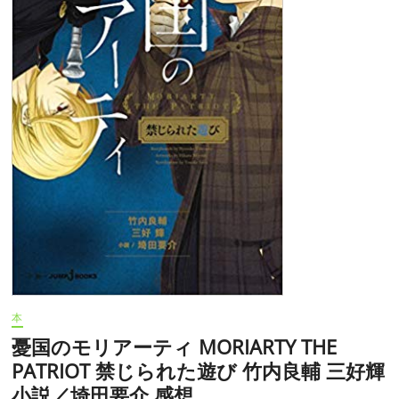
PATRIOT
感
10
想
原
案
／
コ
ナ
ン・
ド
イ
ル
(「シ
ャ
ー
ロ
ッ
ク・
ホ
ー
ム
本
ズ」
シ
憂国のモリアーティ MORIARTY THE
リ
PATRIOT 禁じられた遊び 竹内良輔 三好輝
ー
ズ)
小説／埼田要介 感想