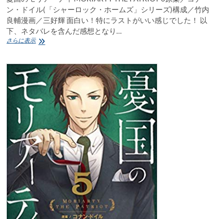
画
ン・ドイル(「シャーロック・ホームズ」シリーズ)構成／竹内
／
良輔漫画／三好輝 面白い！特にラストがいい感じでした！ 以
三
好
下、ネタバレを含んだ感想となり…
輝
憂
さらに表示
感
国
想
の
モ
リ
ア
ー
テ
ィ
MORIARTY
THE
PATRIOT
6
原
案
／
コ
ナ
ン・
ド
イ