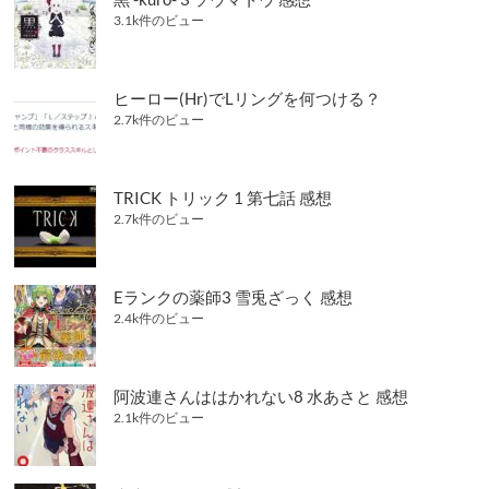
ー
3.1k件のビュー
ロ
ッ
ク・
ホ
ヒーロー(Hr)でLリングを何つける？
ー
2.7k件のビュー
ム
ズ」
シ
リ
TRICK トリック 1 第七話 感想
ー
2.7k件のビュー
ズ)
構
成
／
Eランクの薬師3 雪兎ざっく 感想
竹
2.4k件のビュー
内
良
輔
漫
阿波連さんははかれない8 水あさと 感想
画
2.1k件のビュー
／
三
好
輝