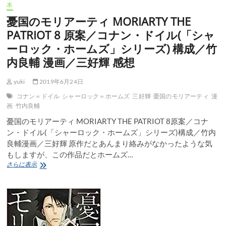
本
ズ」
シ
憂国のモリアーティ MORIARTY THE
リ
PATRIOT 8 原案／コナン・ドイル(「シャ
ー
ズ)
ーロック・ホームズ」シリーズ) 構成／竹
構
内良輔 漫画／三好輝 感想
成
／
竹
yuki
2019年6月24日
内
コナン＝ドイル
シャーロック＝ホームズ
三好輝
憂国のモリアーティ
漫
良
画
竹内良輔
輔
漫
憂国のモリアーティ MORIARTY THE PATRIOT 8原案／コナ
画
ン・ドイル(「シャーロック・ホームズ」シリーズ)構成／竹内
／
良輔漫画／三好輝 原作だとあんまり絡みがなかったような気
三
好
もしますが、この作品だとホームズ…
輝
憂
さらに表示
感
国
想
の
モ
リ
ア
ー