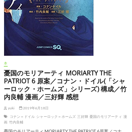
ド
イ
ル
(「シ
ャ
ー
ロ
ッ
ク・
ホ
ー
ム
本
ズ」
シ
憂国のモリアーティ MORIARTY THE
リ
PATRIOT 6 原案／コナン・ドイル(「シャ
ー
ズ)
ーロック・ホームズ」シリーズ) 構成／竹
構
内良輔 漫画／三好輝 感想
成
／
竹
yuki
2019年6月18日
内
コナン＝ドイル
シャーロック＝ホームズ
三好輝
憂国のモリアーティ
漫
良
画
竹内良輔
輔
漫
憂国のモリアーティ MORIARTY THE PATRIOT 6原案／コナ