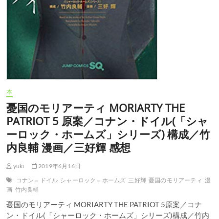
ル
(「シ
ャ
ー
ロ
ッ
ク・
ホ
ー
ム
本
ズ」
シ
憂国のモリアーティ MORIARTY THE
リ
PATRIOT 5 原案／コナン・ドイル(「シャ
ー
ズ)
ーロック・ホームズ」シリーズ) 構成／竹
構
内良輔 漫画／三好輝 感想
成
／
竹
yuki
2019年6月16日
内
コナン＝ドイル
シャーロック＝ホームズ
三好輝
憂国のモリアーティ
漫
良
画
竹内良輔
輔
漫
憂国のモリアーティ MORIARTY THE PATRIOT 5原案／コナ
画
ン・ドイル(「シャーロック・ホームズ」シリーズ)構成／竹内
／