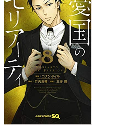
ー
テ
ィ
MORIARTY
THE
PATRIOT
9
原
案
／
コ
ナ
ン・
ド
イ
ル
(「シ
ャ
ー
ロ
ッ
ク・
ホ
ー
ム