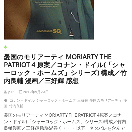
(「シ
ャ
ー
ロ
ッ
ク・
ホ
ー
ム
本
ズ」
シ
憂国のモリアーティ MORIARTY THE
リ
PATRIOT 4 原案／コナン・ドイル(「シャ
ー
ズ)
ーロック・ホームズ」シリーズ) 構成／竹
構
内良輔 漫画／三好輝 感想
成
／
竹
yuki
2019年5月23日
内
コナン＝ドイル
シャーロック＝ホームズ
三好輝
憂国のモリアーティ
漫
良
画
竹内良輔
輔
漫
憂国のモリアーティ MORIARTY THE PATRIOT 4原案／コナ
画
ン・ドイル(「シャーロック・ホームズ」シリーズ)構成／竹内
／
良輔漫画／三好輝 陰謀渦巻く・・・ 以下、ネタバレを含んで
三