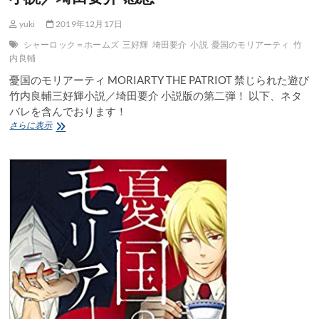
構
成
yuki
2019年12月17日
／
竹
シャーロック＝ホームズ
三好輝
埼田要介
小説
憂国のモリアーティ
竹
内
内良輔
良
憂国のモリアーティ MORIARTY THE PATRIOT 禁じられた遊び
輔
漫
竹内良輔三好輝小説／埼田要介 小説版の第二弾！ 以下、ネタ
画
バレを含んでおります！
／
憂
さらに表示
三
国
好
の
輝
モ
感
リ
想
ア
ー
テ
ィ
MORIARTY
THE
PATRIOT
禁
じ
ら
れ