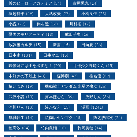
僕のヒーローアカデミア
(54)
古屋兎丸
(14)
堀越耕平
(49)
大武政夫
(27)
小松良佳
(23)
小説
(72)
尚村透
(16)
川村拓
(17)
憂国のモリアーティ
(13)
成田芋虫
(16)
放課後カルテ
(15)
新書
(15)
日向夏
(28)
日本史
(131)
日生マユ
(15)
映像研には手を出すな！
(20)
月刊少女野崎くん
(15)
本好きの下剋上
(43)
森博嗣
(47)
椎名優
(39)
椿いづみ
(19)
機動戦士ガンダム 水星の魔女
(26)
武侠小説
(13)
河本ほむら
(39)
浅野りん
(36)
涼川りん
(13)
湊かなえ
(15)
漫画
(1241)
無職転生
(14)
焼肉店センゴク
(15)
熊之股鍵次
(24)
穂高汐
(34)
竹内良輔
(13)
竹岡美穂
(14)