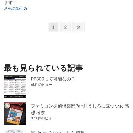
好
ます！
輝
憂
さらに表示
感
国
想
の
投
モ
固
固
次
1
2
リ
定
定
の
稿
ア
ペ
ペ
ペ
ー
の
テ
ー
ー
ー
ィ
ペ
ジ
ジ
ジ
MORIARTY
THE
ー
最も見られている記事
PATRIOT
ジ
4
原
PP300って可能なの？
送
案
6k件のビュー
／
り
コ
ナ
ン・
ファミコン探偵倶楽部PartII うしろに立つ少女 感
ド
想 考察
イ
3.1k件のビュー
ル
(「シ
ャ
黒 -kuro- 3 ソウマトウ 感想