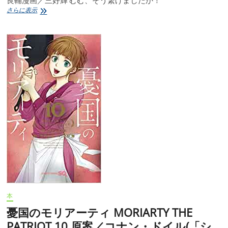
良輔漫画／三好輝 むむ、そう繋げましたか！
憂
さらに表示
国
の
モ
リ
ア
ー
テ
ィ
MORIARTY
THE
PATRIOT
11
原
案
／
コ
ナ
ン・
ド
イ
本
ル
憂国のモリアーティ MORIARTY THE
(「シ
ャ
PATRIOT 10 原案／コナン・ドイル(「シ