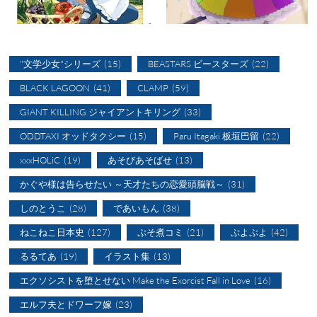
"文学少女"シリーズ
(15)
BEASTARS ビースターズ
(22)
BLACK LAGOON
(41)
CLAMP
(59)
GIANT KILLING ジャイアントキリング
(33)
ODDTAXI オッドタクシー
(15)
Paru Itagaki 板垣巴留
(22)
xxxHOLiC
(19)
あそびあそばせ
(13)
かぐや様は告らせたい ～天才たちの恋愛頭脳戦～
(31)
しのとうこ
(28)
であいもん
(38)
ねこねこ日本史
(127)
ぷそ煮コミ
(21)
ぷよぷよ
(42)
るるてあ
(19)
イラスト集
(13)
エクソシストを堕とせない Make the Exorcist Fall in Love
(16)
エルフ夫とドワーフ嫁
(23)