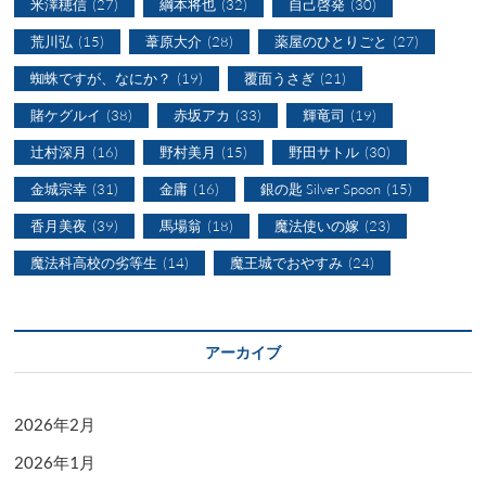
米澤穂信
(27)
綱本将也
(32)
自己啓発
(30)
荒川弘
(15)
葦原大介
(28)
薬屋のひとりごと
(27)
蜘蛛ですが、なにか？
(19)
覆面うさぎ
(21)
賭ケグルイ
(38)
赤坂アカ
(33)
輝竜司
(19)
辻村深月
(16)
野村美月
(15)
野田サトル
(30)
金城宗幸
(31)
金庸
(16)
銀の匙 Silver Spoon
(15)
香月美夜
(39)
馬場翁
(18)
魔法使いの嫁
(23)
魔法科高校の劣等生
(14)
魔王城でおやすみ
(24)
アーカイブ
2026年2月
2026年1月