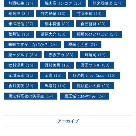
無職転生
(14)
焼肉店センゴク
(15)
熊之股鍵次
(24)
穂高汐
(34)
竹内良輔
(13)
竹岡美穂
(14)
米澤穂信
(27)
綱本将也
(32)
自己啓発
(30)
荒川弘
(15)
葦原大介
(28)
薬屋のひとりごと
(27)
蜘蛛ですが、なにか？
(19)
覆面うさぎ
(21)
賭ケグルイ
(38)
赤坂アカ
(33)
輝竜司
(19)
辻村深月
(16)
野村美月
(15)
野田サトル
(30)
金城宗幸
(31)
金庸
(16)
銀の匙 Silver Spoon
(15)
香月美夜
(39)
馬場翁
(18)
魔法使いの嫁
(23)
魔法科高校の劣等生
(14)
魔王城でおやすみ
(24)
アーカイブ