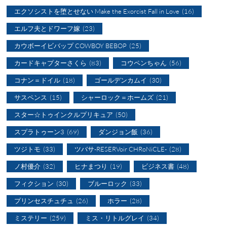
エクソシストを堕とせない Make the Exorcist Fall in Love
(16)
エルフ夫とドワーフ嫁
(23)
カウボーイビバップ COWBOY BEBOP
(25)
カードキャプターさくら
(83)
コウペンちゃん
(56)
コナン＝ドイル
(18)
ゴールデンカムイ
(30)
サスペンス
(15)
シャーロック＝ホームズ
(21)
スター☆トゥインクルプリキュア
(50)
スプラトゥーン3
(69)
ダンジョン飯
(36)
ツジトモ
(33)
ツバサ-RESERVoir CHRoNiCLE-
(28)
ノ村優介
(32)
ヒナまつり
(19)
ビジネス書
(48)
フィクション
(30)
ブルーロック
(33)
プリンセスチュチュ
(26)
ホラー
(28)
ミステリー
(259)
ミス・リトルグレイ
(34)