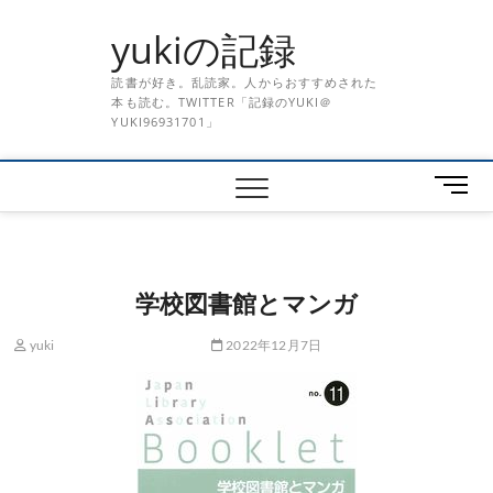
Skip
yukiの記録
to
content
読書が好き。乱読家。人からおすすめされた
本も読む。TWITTER「記録のYUKI＠
YUKI96931701」
メ
ニ
ュ
ー
ボ
学校図書館とマンガ
タ
ン
yuki
2022年12月7日