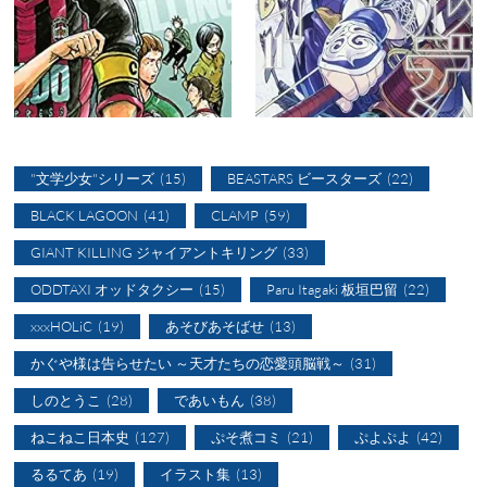
"文学少女"シリーズ
(15)
BEASTARS ビースターズ
(22)
BLACK LAGOON
(41)
CLAMP
(59)
GIANT KILLING ジャイアントキリング
(33)
ODDTAXI オッドタクシー
(15)
Paru Itagaki 板垣巴留
(22)
xxxHOLiC
(19)
あそびあそばせ
(13)
かぐや様は告らせたい ～天才たちの恋愛頭脳戦～
(31)
しのとうこ
(28)
であいもん
(38)
ねこねこ日本史
(127)
ぷそ煮コミ
(21)
ぷよぷよ
(42)
るるてあ
(19)
イラスト集
(13)