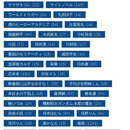
ヤマザキコレ
(22)
ライトノベル
(149)
ワールドトリガー
(28)
九井諒子
(14)
僕のヒーローアカデミア
(54)
古屋兎丸
(14)
堀越耕平
(49)
大武政夫
(27)
小松良佳
(23)
小説
(72)
尚村透
(16)
川村拓
(17)
憂国のモリアーティ
(13)
成田芋虫
(16)
放課後カルテ
(15)
新書
(15)
日向夏
(28)
日本史
(131)
日生マユ
(15)
映像研には手を出すな！
(20)
月刊少女野崎くん
(15)
本好きの下剋上
(43)
森博嗣
(47)
椎名優
(39)
椿いづみ
(19)
機動戦士ガンダム 水星の魔女
(26)
武侠小説
(13)
河本ほむら
(39)
浅野りん
(36)
涼川りん
(13)
湊かなえ
(15)
漫画
(1241)