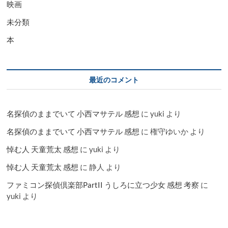
映画
未分類
本
最近のコメント
名探偵のままでいて 小西マサテル 感想
に
yuki
より
名探偵のままでいて 小西マサテル 感想
に
権守ゆいか
より
悼む人 天童荒太 感想
に
yuki
より
悼む人 天童荒太 感想
に
静人
より
ファミコン探偵倶楽部PartII うしろに立つ少女 感想 考察
に
yuki
より