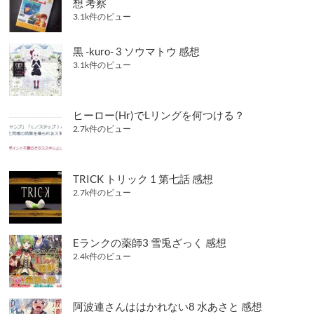
想 考察
3.1k件のビュー
黒 -kuro- 3 ソウマトウ 感想
3.1k件のビュー
ヒーロー(Hr)でLリングを何つける？
2.7k件のビュー
TRICK トリック 1 第七話 感想
2.7k件のビュー
Eランクの薬師3 雪兎ざっく 感想
2.4k件のビュー
阿波連さんははかれない8 水あさと 感想