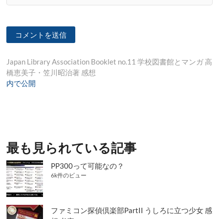
投
Japan Library Association Booklet no.11 学校図書館とマンガ 高
橋恵美子・笠川昭治著 感想
稿
内で公開
ナ
ビ
ゲ
ー
最も見られている記事
シ
PP300って可能なの？
ョ
6k件のビュー
ン
ファミコン探偵倶楽部PartII うしろに立つ少女 感