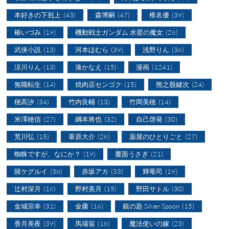
本好きの下剋上
(43)
森博嗣
(47)
椎名優
(39)
椿いづみ
(19)
機動戦士ガンダム 水星の魔女
(26)
武侠小説
(13)
河本ほむら
(39)
浅野りん
(36)
涼川りん
(13)
湊かなえ
(15)
漫画
(1241)
無職転生
(14)
焼肉店センゴク
(15)
熊之股鍵次
(24)
穂高汐
(34)
竹内良輔
(13)
竹岡美穂
(14)
米澤穂信
(27)
綱本将也
(32)
自己啓発
(30)
荒川弘
(15)
葦原大介
(28)
薬屋のひとりごと
(27)
蜘蛛ですが、なにか？
(19)
覆面うさぎ
(21)
賭ケグルイ
(38)
赤坂アカ
(33)
輝竜司
(19)
辻村深月
(16)
野村美月
(15)
野田サトル
(30)
金城宗幸
(31)
金庸
(16)
銀の匙 Silver Spoon
(15)
香月美夜
(39)
馬場翁
(18)
魔法使いの嫁
(23)