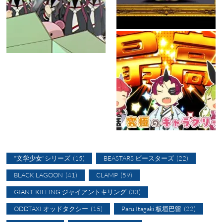
"文学少女"シリーズ
(15)
BEASTARS ビースターズ
(22)
BLACK LAGOON
(41)
CLAMP
(59)
GIANT KILLING ジャイアントキリング
(33)
ODDTAXI オッドタクシー
(15)
Paru Itagaki 板垣巴留
(22)