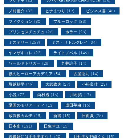
ツジトモ
(33)
ツバサ-RESERVoir CHRoNiCLE-
(28)
ノ村優介
(32)
ヒナまつり
(19)
ビジネス書
(48)
フィクション
(30)
ブルーロック
(33)
プリンセスチュチュ
(26)
ホラー
(28)
ミステリー
(259)
ミス・リトルグレイ
(34)
ヤマザキコレ
(22)
ライトノベル
(149)
ワールドトリガー
(28)
九井諒子
(14)
僕のヒーローアカデミア
(54)
古屋兎丸
(14)
堀越耕平
(49)
大武政夫
(27)
小松良佳
(23)
小説
(72)
尚村透
(16)
川村拓
(17)
憂国のモリアーティ
(13)
成田芋虫
(16)
放課後カルテ
(15)
新書
(15)
日向夏
(28)
日本史
(131)
日生マユ
(15)
映像研には手を出すな！
(20)
月刊少女野崎くん
(15)