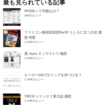
シ
最も見られている記事
ョ
PP300って可能なの？
ン
6k件のビュー
ファミコン探偵倶楽部PartII うしろに立つ少女 感
想 考察
3.1k件のビュー
黒 -kuro- 3 ソウマトウ 感想
3.1k件のビュー
ヒーロー(Hr)でLリングを何つける？
2.7k件のビュー
TRICK トリック 1 第七話 感想
2.7k件のビュー