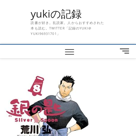
Skip
yukiの記録
to
content
読書が好き。乱読家。人からおすすめされた
本も読む。TWITTER「記録のYUKI＠
YUKI96931701」
メ
ニ
ュ
ー
ボ
タ
ン