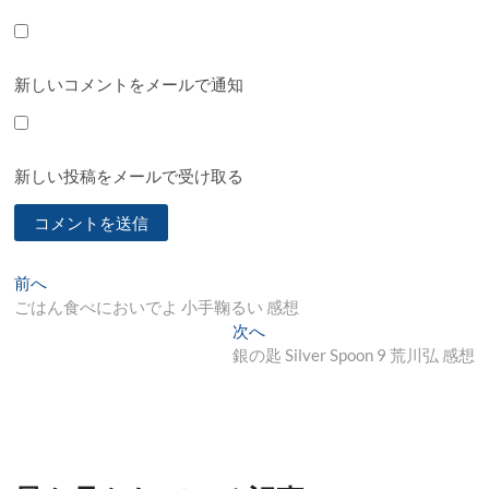
新しいコメントをメールで通知
新しい投稿をメールで受け取る
投
過
前へ
去
ごはん食べにおいでよ 小手鞠るい 感想
稿
の
次
次へ
ナ
投
の
銀の匙 Silver Spoon 9 荒川弘 感想
稿:
投
ビ
稿:
ゲ
ー