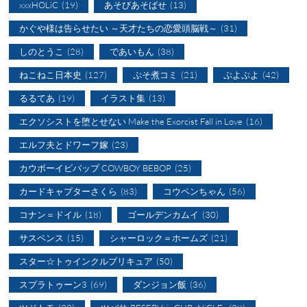
xxxHOLiC
(19)
あそびあそばせ
(13)
かぐや様は告らせたい ～天才たちの恋愛頭脳戦～
(31)
しのとうこ
(28)
であいもん
(38)
ねこねこ日本史
(127)
ぷそ煮コミ
(21)
ぷよぷよ
(42)
るるてあ
(19)
イラスト集
(13)
エクソシストを堕とせない Make the Exorcist Fall in Love
(16)
エルフ夫とドワーフ嫁
(23)
カウボーイビバップ COWBOY BEBOP
(25)
カードキャプターさくら
(83)
コウペンちゃん
(56)
コナン＝ドイル
(18)
ゴールデンカムイ
(30)
サスペンス
(15)
シャーロック＝ホームズ
(21)
スター☆トゥインクルプリキュア
(50)
スプラトゥーン3
(69)
ダンジョン飯
(36)