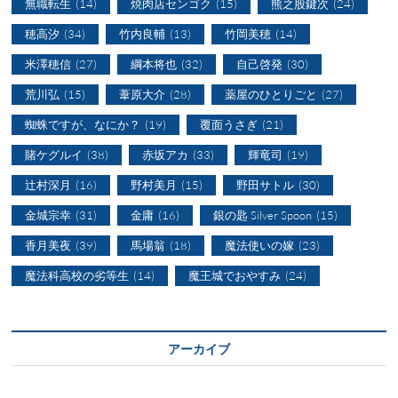
無職転生
(14)
焼肉店センゴク
(15)
熊之股鍵次
(24)
穂高汐
(34)
竹内良輔
(13)
竹岡美穂
(14)
米澤穂信
(27)
綱本将也
(32)
自己啓発
(30)
荒川弘
(15)
葦原大介
(28)
薬屋のひとりごと
(27)
蜘蛛ですが、なにか？
(19)
覆面うさぎ
(21)
賭ケグルイ
(38)
赤坂アカ
(33)
輝竜司
(19)
辻村深月
(16)
野村美月
(15)
野田サトル
(30)
金城宗幸
(31)
金庸
(16)
銀の匙 Silver Spoon
(15)
香月美夜
(39)
馬場翁
(18)
魔法使いの嫁
(23)
魔法科高校の劣等生
(14)
魔王城でおやすみ
(24)
アーカイブ