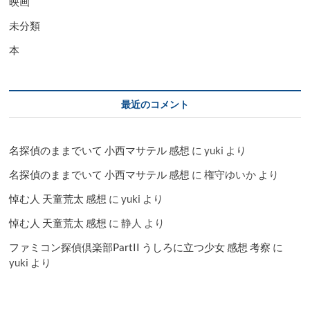
映画
未分類
本
最近のコメント
名探偵のままでいて 小西マサテル 感想
に
yuki
より
名探偵のままでいて 小西マサテル 感想
に
権守ゆいか
より
悼む人 天童荒太 感想
に
yuki
より
悼む人 天童荒太 感想
に
静人
より
ファミコン探偵倶楽部PartII うしろに立つ少女 感想 考察
に
yuki
より