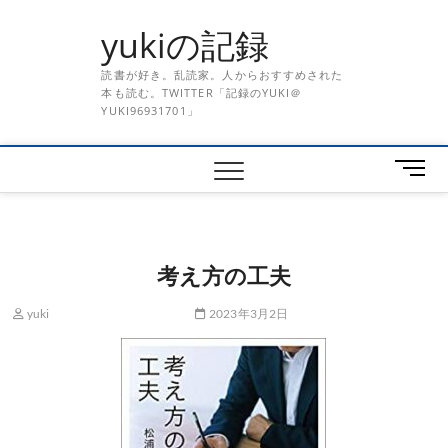
Skip
yukiの記録
to
content
読書が好き。乱読家。人からおすすめされた
本も読む。TWITTER「記録のYUKI＠
YUKI96931701」
メ
ニ
ュ
ー
ボ
考え方の工夫
タ
ン
yuki
2023年3月2日