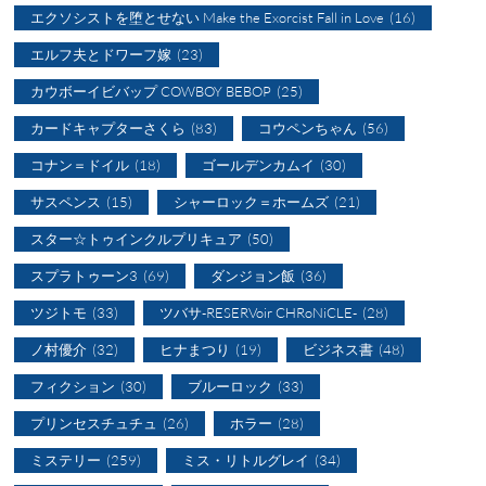
エクソシストを堕とせない Make the Exorcist Fall in Love
(16)
エルフ夫とドワーフ嫁
(23)
カウボーイビバップ COWBOY BEBOP
(25)
カードキャプターさくら
(83)
コウペンちゃん
(56)
コナン＝ドイル
(18)
ゴールデンカムイ
(30)
サスペンス
(15)
シャーロック＝ホームズ
(21)
スター☆トゥインクルプリキュア
(50)
スプラトゥーン3
(69)
ダンジョン飯
(36)
ツジトモ
(33)
ツバサ-RESERVoir CHRoNiCLE-
(28)
ノ村優介
(32)
ヒナまつり
(19)
ビジネス書
(48)
フィクション
(30)
ブルーロック
(33)
プリンセスチュチュ
(26)
ホラー
(28)
ミステリー
(259)
ミス・リトルグレイ
(34)