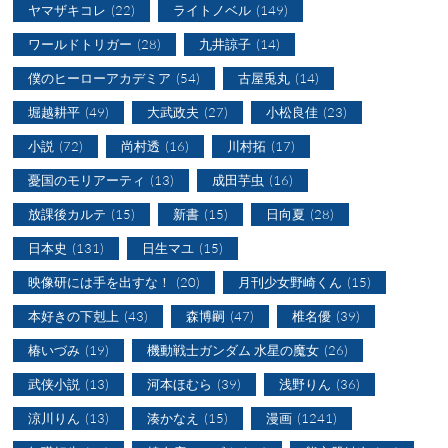
ヤマザキコレ
(22)
ライトノベル
(149)
ワールドトリガー
(28)
九井諒子
(14)
僕のヒーローアカデミア
(54)
古屋兎丸
(14)
堀越耕平
(49)
大武政夫
(27)
小松良佳
(23)
小説
(72)
尚村透
(16)
川村拓
(17)
憂国のモリアーティ
(13)
成田芋虫
(16)
放課後カルテ
(15)
新書
(15)
日向夏
(28)
日本史
(131)
日生マユ
(15)
映像研には手を出すな！
(20)
月刊少女野崎くん
(15)
本好きの下剋上
(43)
森博嗣
(47)
椎名優
(39)
椿いづみ
(19)
機動戦士ガンダム 水星の魔女
(26)
武侠小説
(13)
河本ほむら
(39)
浅野りん
(36)
涼川りん
(13)
湊かなえ
(15)
漫画
(1241)