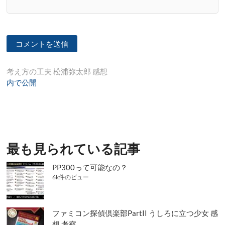
投
考え方の工夫 松浦弥太郎 感想
内で公開
稿
ナ
ビ
ゲ
最も見られている記事
ー
シ
PP300って可能なの？
6k件のビュー
ョ
ン
ファミコン探偵倶楽部PartII うしろに立つ少女 感
想 考察