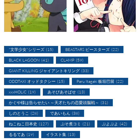
"文学少女"シリーズ
(15)
BEASTARS ビースターズ
(22)
BLACK LAGOON
(41)
CLAMP
(59)
GIANT KILLING ジャイアントキリング
(33)
ODDTAXI オッドタクシー
(15)
Paru Itagaki 板垣巴留
(22)
xxxHOLiC
(19)
あそびあそばせ
(13)
かぐや様は告らせたい ～天才たちの恋愛頭脳戦～
(31)
しのとうこ
(28)
であいもん
(38)
ねこねこ日本史
(127)
ぷそ煮コミ
(21)
ぷよぷよ
(42)
るるてあ
(19)
イラスト集
(13)