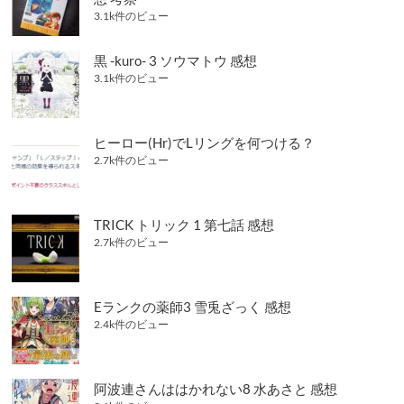
3.1k件のビュー
黒 -kuro- 3 ソウマトウ 感想
3.1k件のビュー
ヒーロー(Hr)でLリングを何つける？
2.7k件のビュー
TRICK トリック 1 第七話 感想
2.7k件のビュー
Eランクの薬師3 雪兎ざっく 感想
2.4k件のビュー
阿波連さんははかれない8 水あさと 感想