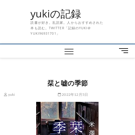
Skip
yukiの記録
to
content
読書が好き。乱読家。人からおすすめされた
本も読む。TWITTER「記録のYUKI＠
YUKI96931701」
メ
ニ
ュ
ー
ボ
栞と嘘の季節
タ
ン
yuki
2022年12月5日