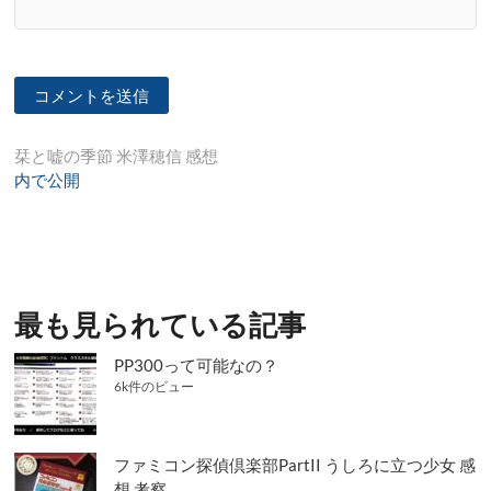
投
栞と嘘の季節 米澤穂信 感想
内で公開
稿
ナ
ビ
ゲ
最も見られている記事
ー
シ
PP300って可能なの？
6k件のビュー
ョ
ン
ファミコン探偵倶楽部PartII うしろに立つ少女 感
想 考察