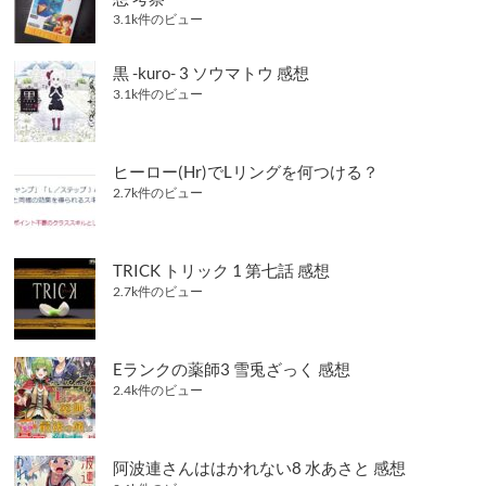
3.1k件のビュー
黒 -kuro- 3 ソウマトウ 感想
3.1k件のビュー
ヒーロー(Hr)でLリングを何つける？
2.7k件のビュー
TRICK トリック 1 第七話 感想
2.7k件のビュー
Eランクの薬師3 雪兎ざっく 感想
2.4k件のビュー
阿波連さんははかれない8 水あさと 感想