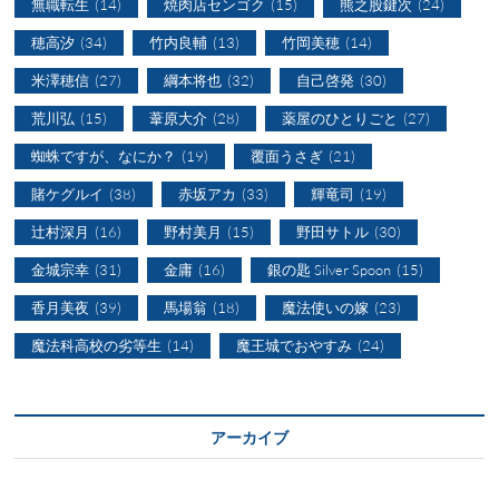
無職転生
(14)
焼肉店センゴク
(15)
熊之股鍵次
(24)
穂高汐
(34)
竹内良輔
(13)
竹岡美穂
(14)
米澤穂信
(27)
綱本将也
(32)
自己啓発
(30)
荒川弘
(15)
葦原大介
(28)
薬屋のひとりごと
(27)
蜘蛛ですが、なにか？
(19)
覆面うさぎ
(21)
賭ケグルイ
(38)
赤坂アカ
(33)
輝竜司
(19)
辻村深月
(16)
野村美月
(15)
野田サトル
(30)
金城宗幸
(31)
金庸
(16)
銀の匙 Silver Spoon
(15)
香月美夜
(39)
馬場翁
(18)
魔法使いの嫁
(23)
魔法科高校の劣等生
(14)
魔王城でおやすみ
(24)
アーカイブ