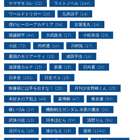
ヤマザキコレ
(22)
ライトノベル
(149)
ワールドトリガー
(28)
九井諒子
(14)
僕のヒーローアカデミア
(54)
古屋兎丸
(14)
堀越耕平
(49)
大武政夫
(27)
小松良佳
(23)
小説
(72)
尚村透
(16)
川村拓
(17)
憂国のモリアーティ
(13)
成田芋虫
(16)
放課後カルテ
(15)
新書
(15)
日向夏
(28)
日本史
(131)
日生マユ
(15)
映像研には手を出すな！
(20)
月刊少女野崎くん
(15)
本好きの下剋上
(43)
森博嗣
(47)
椎名優
(39)
椿いづみ
(19)
機動戦士ガンダム 水星の魔女
(26)
武侠小説
(13)
河本ほむら
(39)
浅野りん
(36)
涼川りん
(13)
湊かなえ
(15)
漫画
(1241)