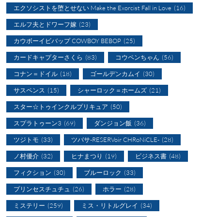
エクソシストを堕とせない Make the Exorcist Fall in Love
(16)
エルフ夫とドワーフ嫁
(23)
カウボーイビバップ COWBOY BEBOP
(25)
カードキャプターさくら
(83)
コウペンちゃん
(56)
コナン＝ドイル
(18)
ゴールデンカムイ
(30)
サスペンス
(15)
シャーロック＝ホームズ
(21)
スター☆トゥインクルプリキュア
(50)
スプラトゥーン3
(69)
ダンジョン飯
(36)
ツジトモ
(33)
ツバサ-RESERVoir CHRoNiCLE-
(28)
ノ村優介
(32)
ヒナまつり
(19)
ビジネス書
(48)
フィクション
(30)
ブルーロック
(33)
プリンセスチュチュ
(26)
ホラー
(28)
ミステリー
(259)
ミス・リトルグレイ
(34)