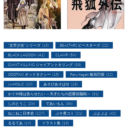
"文学少女"シリーズ
(15)
BEASTARS ビースターズ
(22)
BLACK LAGOON
(41)
CLAMP
(59)
GIANT KILLING ジャイアントキリング
(33)
ODDTAXI オッドタクシー
(15)
Paru Itagaki 板垣巴留
(22)
xxxHOLiC
(19)
あそびあそばせ
(13)
かぐや様は告らせたい ～天才たちの恋愛頭脳戦～
(31)
しのとうこ
(28)
であいもん
(38)
ねこねこ日本史
(127)
ぷそ煮コミ
(21)
ぷよぷよ
(42)
るるてあ
(19)
イラスト集
(13)