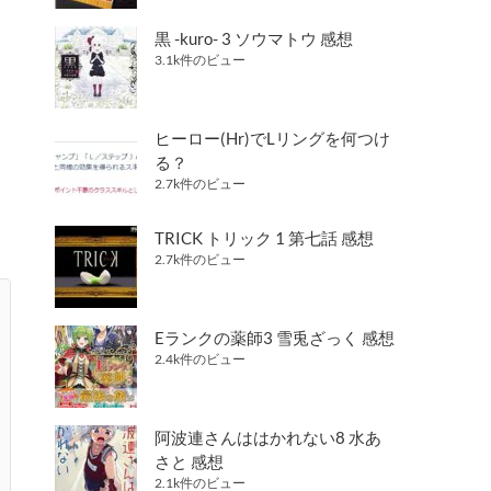
黒 -kuro- 3 ソウマトウ 感想
3.1k件のビュー
ヒーロー(Hr)でLリングを何つけ
る？
2.7k件のビュー
TRICK トリック 1 第七話 感想
2.7k件のビュー
Eランクの薬師3 雪兎ざっく 感想
2.4k件のビュー
阿波連さんははかれない8 水あ
さと 感想
2.1k件のビュー