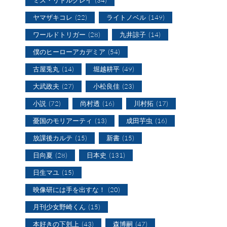
ヤマザキコレ
(22)
ライトノベル
(149)
ワールドトリガー
(28)
九井諒子
(14)
僕のヒーローアカデミア
(54)
古屋兎丸
(14)
堀越耕平
(49)
大武政夫
(27)
小松良佳
(23)
小説
(72)
尚村透
(16)
川村拓
(17)
憂国のモリアーティ
(13)
成田芋虫
(16)
放課後カルテ
(15)
新書
(15)
日向夏
(28)
日本史
(131)
日生マユ
(15)
映像研には手を出すな！
(20)
月刊少女野崎くん
(15)
本好きの下剋上
(43)
森博嗣
(47)