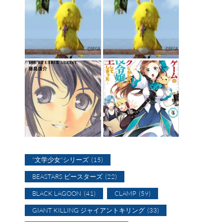
"文学少女"シリーズ
(15)
BEASTARS ビースターズ
(22)
BLACK LAGOON
(41)
CLAMP
(59)
GIANT KILLING ジャイアントキリング
(33)