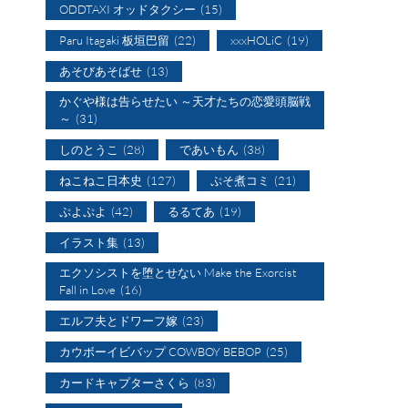
ODDTAXI オッドタクシー
(15)
Paru Itagaki 板垣巴留
(22)
xxxHOLiC
(19)
あそびあそばせ
(13)
かぐや様は告らせたい ～天才たちの恋愛頭脳戦
～
(31)
しのとうこ
(28)
であいもん
(38)
ねこねこ日本史
(127)
ぷそ煮コミ
(21)
ぷよぷよ
(42)
るるてあ
(19)
イラスト集
(13)
エクソシストを堕とせない Make the Exorcist
Fall in Love
(16)
エルフ夫とドワーフ嫁
(23)
カウボーイビバップ COWBOY BEBOP
(25)
カードキャプターさくら
(83)