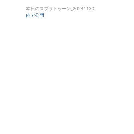
投
本日のスプラトゥーン_20241130
内で公開
稿
ナ
ビ
ゲ
ー
シ
ョ
ン