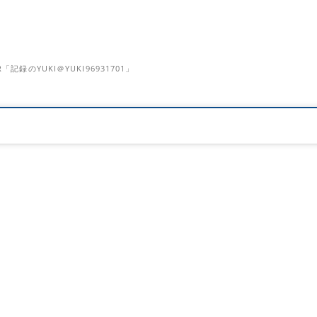
のYUKI＠YUKI96931701」