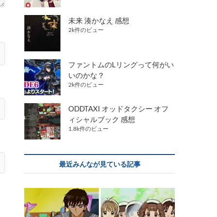
未来 湊かなえ 感想
2k件のビュー
ファントムのLリングって何がい
いのかな？
2k件のビュー
ODDTAXI オッドタクシー オフ
ィシャルブック 感想
1.8k件のビュー
最近みんなが見ている記事