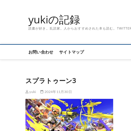
Skip
to
yukiの記録
content
読書が好き。乱読家。人からおすすめされた本も読む。TWITTER「記録
お問い合わせ
サイトマップ
スプラトゥーン3
yuki
2024年11月30日