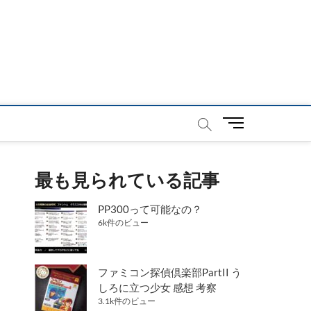
メ
ニ
ュ
ー
最も見られている記事
ボ
タ
PP300って可能なの？
ン
6k件のビュー
ファミコン探偵倶楽部PartII う
しろに立つ少女 感想 考察
3.1k件のビュー