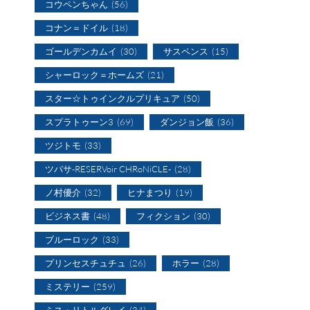
コウペンちゃん
(56)
コナン＝ドイル
(18)
ゴールデンカムイ
(30)
サスペンス
(15)
シャーロック＝ホームズ
(21)
スター☆トゥインクルプリキュア
(50)
スプラトゥーン3
(69)
ダンジョン飯
(36)
ツジトモ
(33)
ツバサ-RESERVoir CHRoNiCLE-
(28)
ノ村優介
(32)
ヒナまつり
(19)
ビジネス書
(48)
フィクション
(30)
ブルーロック
(33)
プリンセスチュチュ
(26)
ホラー
(28)
ミステリー
(259)
ミス・リトルグレイ
(34)