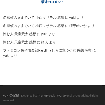
最近のコメント
名探偵のままでいて 小西マサテル 感想
に
yuki
より
名探偵のままでいて 小西マサテル 感想
に
権守ゆいか
より
悼む人 天童荒太 感想
に
yuki
より
悼む人 天童荒太 感想
に
静人
より
ファミコン探偵倶楽部PartII うしろに立つ少女 感想 考察
に
yuki
より
yukiの記録
| Designed by:
Theme Freesia
|
WordPress
| © Copyright All right
reserved