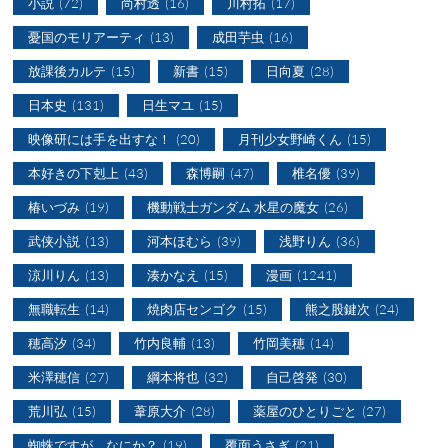
小説
(72)
尚村透
(16)
川村拓
(17)
憂国のモリアーティ
(13)
成田芋虫
(16)
放課後カルテ
(15)
新書
(15)
日向夏
(28)
日本史
(131)
日生マユ
(15)
映像研には手を出すな！
(20)
月刊少女野崎くん
(15)
本好きの下剋上
(43)
森博嗣
(47)
椎名優
(39)
椿いづみ
(19)
機動戦士ガンダム 水星の魔女
(26)
武侠小説
(13)
河本ほむら
(39)
浅野りん
(36)
涼川りん
(13)
湊かなえ
(15)
漫画
(1241)
無職転生
(14)
焼肉店センゴク
(15)
熊之股鍵次
(24)
穂高汐
(34)
竹内良輔
(13)
竹岡美穂
(14)
米澤穂信
(27)
綱本将也
(32)
自己啓発
(30)
荒川弘
(15)
葦原大介
(28)
薬屋のひとりごと
(27)
蜘蛛ですが、なにか？
(19)
覆面うさぎ
(21)