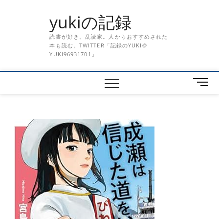
Skip
yukiの記録
to
content
読書が好き。乱読家。人からおすすめされた
本も読む。TWITTER「記録のYUKI＠
YUKI96931701」
メ
ニ
ュ
ー
ボ
タ
ン