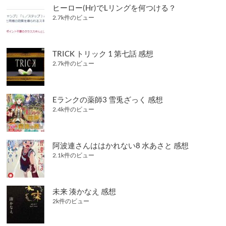
ヒーロー(Hr)でLリングを何つける？
2.7k件のビュー
TRICK トリック 1 第七話 感想
2.7k件のビュー
Eランクの薬師3 雪兎ざっく 感想
2.4k件のビュー
阿波連さんははかれない8 水あさと 感想
2.1k件のビュー
未来 湊かなえ 感想
2k件のビュー