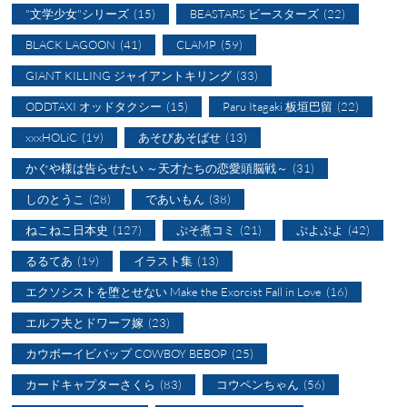
"文学少女"シリーズ
(15)
BEASTARS ビースターズ
(22)
BLACK LAGOON
(41)
CLAMP
(59)
GIANT KILLING ジャイアントキリング
(33)
ODDTAXI オッドタクシー
(15)
Paru Itagaki 板垣巴留
(22)
xxxHOLiC
(19)
あそびあそばせ
(13)
かぐや様は告らせたい ～天才たちの恋愛頭脳戦～
(31)
しのとうこ
(28)
であいもん
(38)
ねこねこ日本史
(127)
ぷそ煮コミ
(21)
ぷよぷよ
(42)
るるてあ
(19)
イラスト集
(13)
エクソシストを堕とせない Make the Exorcist Fall in Love
(16)
エルフ夫とドワーフ嫁
(23)
カウボーイビバップ COWBOY BEBOP
(25)
カードキャプターさくら
(83)
コウペンちゃん
(56)