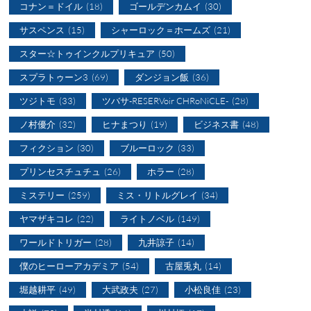
コナン＝ドイル
(18)
ゴールデンカムイ
(30)
サスペンス
(15)
シャーロック＝ホームズ
(21)
スター☆トゥインクルプリキュア
(50)
スプラトゥーン3
(69)
ダンジョン飯
(36)
ツジトモ
(33)
ツバサ-RESERVoir CHRoNiCLE-
(28)
ノ村優介
(32)
ヒナまつり
(19)
ビジネス書
(48)
フィクション
(30)
ブルーロック
(33)
プリンセスチュチュ
(26)
ホラー
(28)
ミステリー
(259)
ミス・リトルグレイ
(34)
ヤマザキコレ
(22)
ライトノベル
(149)
ワールドトリガー
(28)
九井諒子
(14)
僕のヒーローアカデミア
(54)
古屋兎丸
(14)
堀越耕平
(49)
大武政夫
(27)
小松良佳
(23)