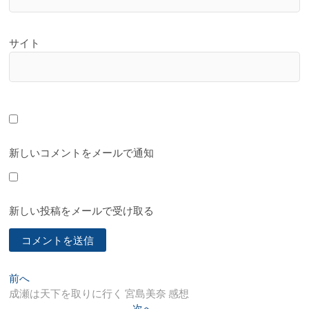
サイト
新しいコメントをメールで通知
新しい投稿をメールで受け取る
投
過
前へ
去
成瀬は天下を取りに行く 宮島美奈 感想
稿
の
次
次へ