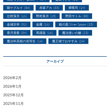
賭ケグルイ
(38)
赤坂アカ
(33)
輝竜司
(19)
辻村深月
(16)
野村美月
(15)
野田サトル
(30)
金城宗幸
(31)
金庸
(16)
銀の匙 Silver Spoon
(15)
香月美夜
(39)
馬場翁
(18)
魔法使いの嫁
(23)
魔法科高校の劣等生
(14)
魔王城でおやすみ
(24)
アーカイブ
2026年2月
2026年1月
2025年12月
2025年11月