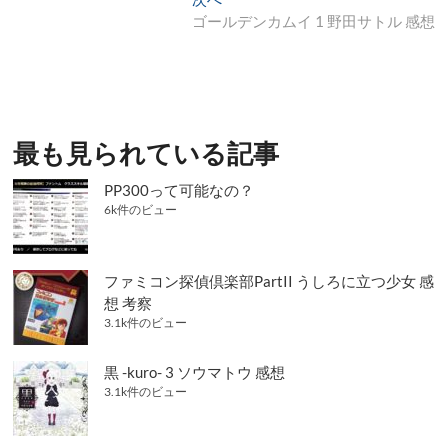
ナ
投
の
ゴールデンカムイ 1 野田サトル 感想
稿:
投
ビ
稿:
ゲ
ー
シ
最も見られている記事
ョ
PP300って可能なの？
ン
6k件のビュー
ファミコン探偵倶楽部PartII うしろに立つ少女 感
想 考察
3.1k件のビュー
黒 -kuro- 3 ソウマトウ 感想
3.1k件のビュー