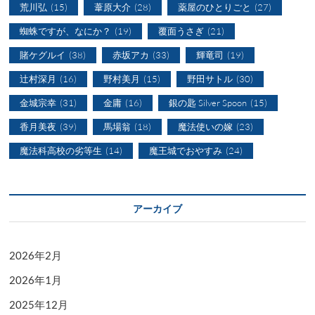
荒川弘
(15)
葦原大介
(28)
薬屋のひとりごと
(27)
蜘蛛ですが、なにか？
(19)
覆面うさぎ
(21)
賭ケグルイ
(38)
赤坂アカ
(33)
輝竜司
(19)
辻村深月
(16)
野村美月
(15)
野田サトル
(30)
金城宗幸
(31)
金庸
(16)
銀の匙 Silver Spoon
(15)
香月美夜
(39)
馬場翁
(18)
魔法使いの嫁
(23)
魔法科高校の劣等生
(14)
魔王城でおやすみ
(24)
アーカイブ
2026年2月
2026年1月
2025年12月