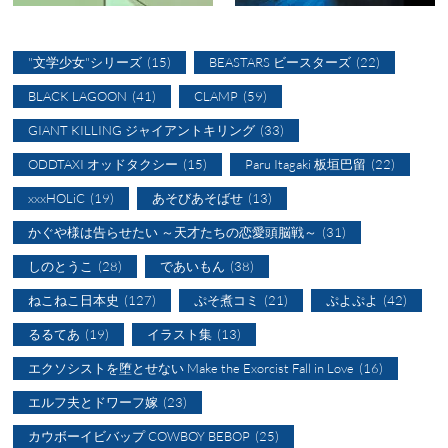
"文学少女"シリーズ
(15)
BEASTARS ビースターズ
(22)
BLACK LAGOON
(41)
CLAMP
(59)
GIANT KILLING ジャイアントキリング
(33)
ODDTAXI オッドタクシー
(15)
Paru Itagaki 板垣巴留
(22)
xxxHOLiC
(19)
あそびあそばせ
(13)
かぐや様は告らせたい ～天才たちの恋愛頭脳戦～
(31)
しのとうこ
(28)
であいもん
(38)
ねこねこ日本史
(127)
ぷそ煮コミ
(21)
ぷよぷよ
(42)
るるてあ
(19)
イラスト集
(13)
エクソシストを堕とせない Make the Exorcist Fall in Love
(16)
エルフ夫とドワーフ嫁
(23)
カウボーイビバップ COWBOY BEBOP
(25)