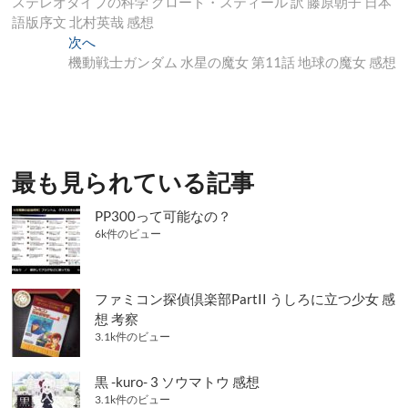
去
ステレオタイプの科学 クロード・スティール 訳 藤原朝子 日本
稿
の
語版序文 北村英哉 感想
ナ
投
次
次へ
稿:
の
機動戦士ガンダム 水星の魔女 第11話 地球の魔女 感想
ビ
投
ゲ
稿:
ー
シ
最も見られている記事
ョ
ン
PP300って可能なの？
6k件のビュー
ファミコン探偵倶楽部PartII うしろに立つ少女 感
想 考察
3.1k件のビュー
黒 -kuro- 3 ソウマトウ 感想
3.1k件のビュー