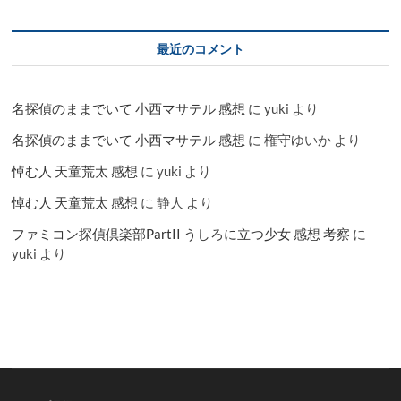
最近のコメント
名探偵のままでいて 小西マサテル 感想
に
yuki
より
名探偵のままでいて 小西マサテル 感想
に
権守ゆいか
より
悼む人 天童荒太 感想
に
yuki
より
悼む人 天童荒太 感想
に
静人
より
ファミコン探偵倶楽部PartII うしろに立つ少女 感想 考察
に
yuki
より