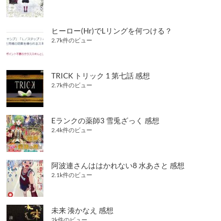
ヒーロー(Hr)でLリングを何つける？
2.7k件のビュー
TRICK トリック 1 第七話 感想
2.7k件のビュー
Eランクの薬師3 雪兎ざっく 感想
2.4k件のビュー
阿波連さんははかれない8 水あさと 感想
2.1k件のビュー
未来 湊かなえ 感想
2k件のビュー