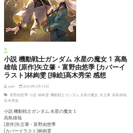
本
小説 機動戦士ガンダム 水星の魔女 1 高島
雄哉 [原作]矢立肇・富野由悠季 [カバーイ
ラスト]林絢雯 [挿絵]高木秀栄 感想
yuki
2023年3月19日
富野由悠季
小説
林絢雯
機動戦士ガンダム 水星の魔女
矢立肇
高島雄哉
高木秀栄
小説 機動戦士ガンダム 水星の魔女 1
高島雄哉
[原作]矢立肇・富野由悠季
[カバーイラスト]林絢雯