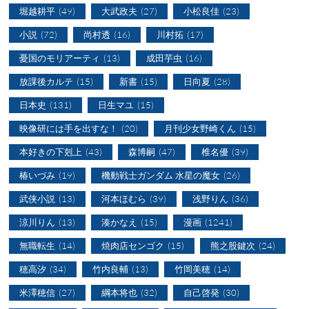
堀越耕平
(49)
大武政夫
(27)
小松良佳
(23)
小説
(72)
尚村透
(16)
川村拓
(17)
憂国のモリアーティ
(13)
成田芋虫
(16)
放課後カルテ
(15)
新書
(15)
日向夏
(28)
日本史
(131)
日生マユ
(15)
映像研には手を出すな！
(20)
月刊少女野崎くん
(15)
本好きの下剋上
(43)
森博嗣
(47)
椎名優
(39)
椿いづみ
(19)
機動戦士ガンダム 水星の魔女
(26)
武侠小説
(13)
河本ほむら
(39)
浅野りん
(36)
涼川りん
(13)
湊かなえ
(15)
漫画
(1241)
無職転生
(14)
焼肉店センゴク
(15)
熊之股鍵次
(24)
穂高汐
(34)
竹内良輔
(13)
竹岡美穂
(14)
米澤穂信
(27)
綱本将也
(32)
自己啓発
(30)