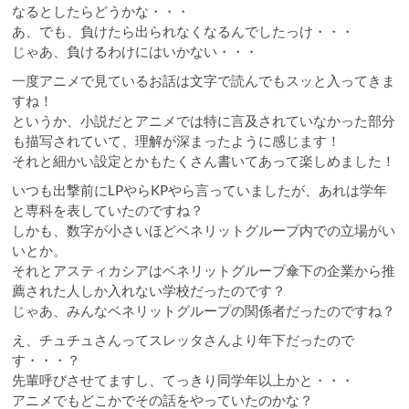
なるとしたらどうかな・・・
あ、でも、負けたら出られなくなるんでしたっけ・・・
じゃあ、負けるわけにはいかない・・・
一度アニメで見ているお話は文字で読んでもスッと入ってきま
すね！
というか、小説だとアニメでは特に言及されていなかった部分
も描写されていて、理解が深まったように感じます！
それと細かい設定とかもたくさん書いてあって楽しめました！
いつも出撃前にLPやらKPやら言っていましたが、あれは学年
と専科を表していたのですね？
しかも、数字が小さいほどベネリットグループ内での立場がい
いとか。
それとアスティカシアはベネリットグループ傘下の企業から推
薦された人しか入れない学校だったのです？
じゃあ、みんなベネリットグループの関係者だったのですね？
え、チュチュさんってスレッタさんより年下だったので
す・・・？
先輩呼びさせてますし、てっきり同学年以上かと・・・
アニメでもどこかでその話をやっていたのかな？