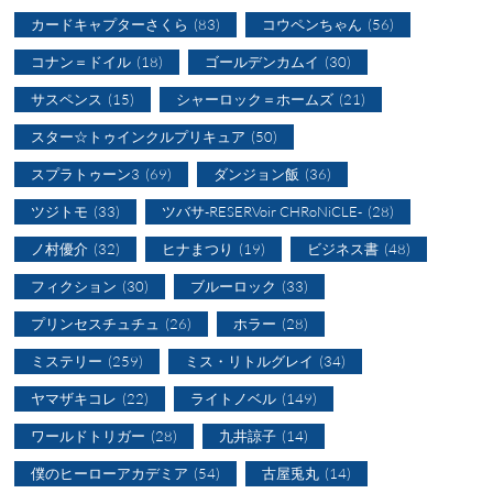
カードキャプターさくら
(83)
コウペンちゃん
(56)
コナン＝ドイル
(18)
ゴールデンカムイ
(30)
サスペンス
(15)
シャーロック＝ホームズ
(21)
スター☆トゥインクルプリキュア
(50)
スプラトゥーン3
(69)
ダンジョン飯
(36)
ツジトモ
(33)
ツバサ-RESERVoir CHRoNiCLE-
(28)
ノ村優介
(32)
ヒナまつり
(19)
ビジネス書
(48)
フィクション
(30)
ブルーロック
(33)
プリンセスチュチュ
(26)
ホラー
(28)
ミステリー
(259)
ミス・リトルグレイ
(34)
ヤマザキコレ
(22)
ライトノベル
(149)
ワールドトリガー
(28)
九井諒子
(14)
僕のヒーローアカデミア
(54)
古屋兎丸
(14)