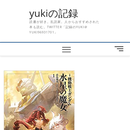
Skip
yukiの記録
to
content
読書が好き。乱読家。人からおすすめされた
本も読む。TWITTER「記録のYUKI＠
YUKI96931701」
メ
ニ
ュ
ー
ボ
タ
ン