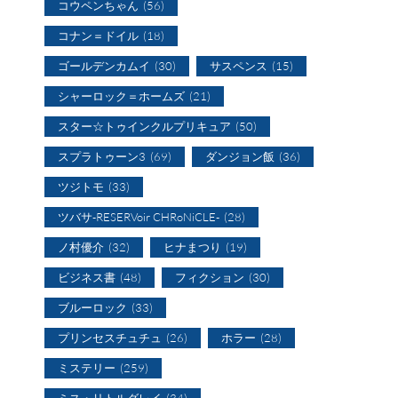
コウペンちゃん
(56)
コナン＝ドイル
(18)
ゴールデンカムイ
(30)
サスペンス
(15)
シャーロック＝ホームズ
(21)
スター☆トゥインクルプリキュア
(50)
スプラトゥーン3
(69)
ダンジョン飯
(36)
ツジトモ
(33)
ツバサ-RESERVoir CHRoNiCLE-
(28)
ノ村優介
(32)
ヒナまつり
(19)
ビジネス書
(48)
フィクション
(30)
ブルーロック
(33)
プリンセスチュチュ
(26)
ホラー
(28)
ミステリー
(259)
ミス・リトルグレイ
(34)