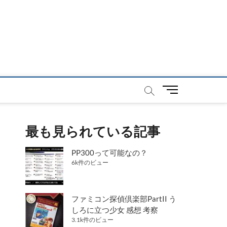
メ
ニ
ュ
ー
最も見られている記事
ボ
タ
PP300って可能なの？
ン
6k件のビュー
ファミコン探偵倶楽部PartII う
しろに立つ少女 感想 考察
3.1k件のビュー