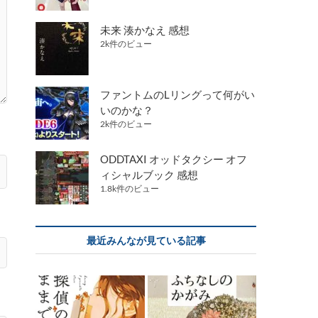
未来 湊かなえ 感想
2k件のビュー
ファントムのLリングって何がい
いのかな？
2k件のビュー
ODDTAXI オッドタクシー オフ
ィシャルブック 感想
1.8k件のビュー
最近みんなが見ている記事