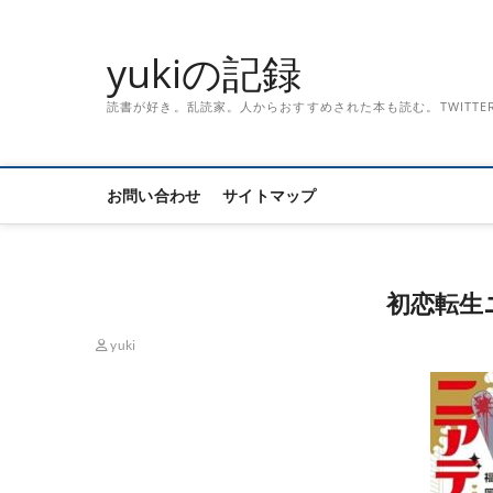
Skip
to
yukiの記録
content
読書が好き。乱読家。人からおすすめされた本も読む。TWITTER「記録
お問い合わせ
サイトマップ
初恋転生
yuki