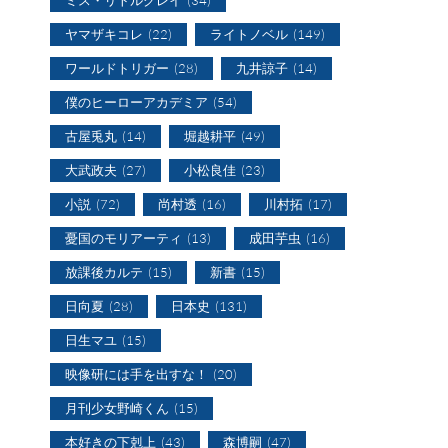
ヤマザキコレ
(22)
ライトノベル
(149)
ワールドトリガー
(28)
九井諒子
(14)
僕のヒーローアカデミア
(54)
古屋兎丸
(14)
堀越耕平
(49)
大武政夫
(27)
小松良佳
(23)
小説
(72)
尚村透
(16)
川村拓
(17)
憂国のモリアーティ
(13)
成田芋虫
(16)
放課後カルテ
(15)
新書
(15)
日向夏
(28)
日本史
(131)
日生マユ
(15)
映像研には手を出すな！
(20)
月刊少女野崎くん
(15)
本好きの下剋上
(43)
森博嗣
(47)