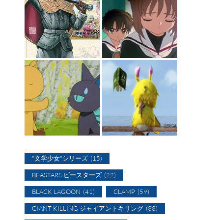
"文学少女"シリーズ
(15)
BEASTARS ビースターズ
(22)
BLACK LAGOON
(41)
CLAMP
(59)
GIANT KILLING ジャイアントキリング
(33)