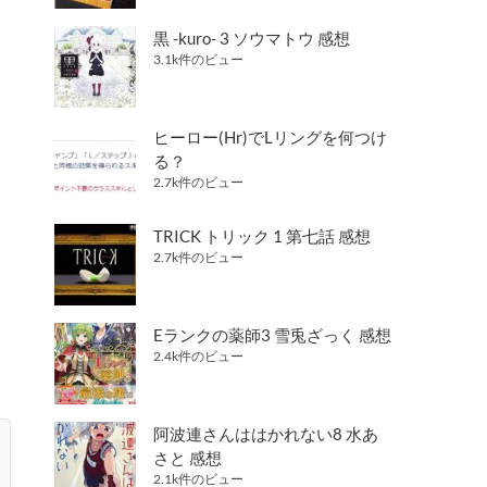
黒 -kuro- 3 ソウマトウ 感想
3.1k件のビュー
ヒーロー(Hr)でLリングを何つけ
る？
2.7k件のビュー
TRICK トリック 1 第七話 感想
2.7k件のビュー
Eランクの薬師3 雪兎ざっく 感想
2.4k件のビュー
阿波連さんははかれない8 水あ
さと 感想
2.1k件のビュー