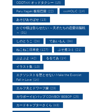
ODDTAXI オッドタクシー
(15)
Paru Itagaki 板垣巴留
(22)
xxxHOLiC
(19)
あそびあそばせ
(13)
かぐや様は告らせたい ～天才たちの恋愛頭脳戦
～
(31)
しのとうこ
(28)
であいもん
(38)
ねこねこ日本史
(127)
ぷそ煮コミ
(21)
ぷよぷよ
(42)
るるてあ
(19)
イラスト集
(13)
エクソシストを堕とせない Make the Exorcist
Fall in Love
(16)
エルフ夫とドワーフ嫁
(23)
カウボーイビバップ COWBOY BEBOP
(25)
カードキャプターさくら
(83)