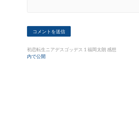
投
初恋転生ニアデスゴッデス 1 福岡太朗 感想
内で公開
稿
ナ
ビ
ゲ
ー
シ
ョ
ン