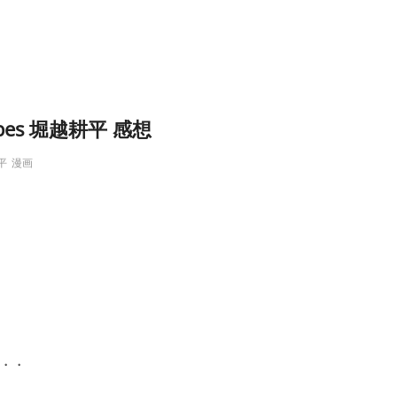
pes 堀越耕平 感想
平
漫画
・・