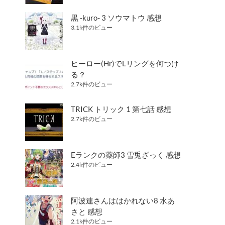
黒 -kuro- 3 ソウマトウ 感想
3.1k件のビュー
ヒーロー(Hr)でLリングを何つけ
る？
2.7k件のビュー
TRICK トリック 1 第七話 感想
2.7k件のビュー
Eランクの薬師3 雪兎ざっく 感想
2.4k件のビュー
阿波連さんははかれない8 水あ
さと 感想
2.1k件のビュー