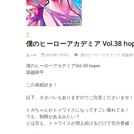
本
僕のヒーローアカデミア Vol.38 ho
yuki
2023年7月9日
僕のヒーローアカデミア
堀越耕
僕のヒーローアカデミアVol.38 hopes
堀越耕平
この表紙好き！
以下、ネタバレもありますのでご注意くださいませ！
トガちゃんがトゥワイスになってすごい暴れてる！
でも、制限があるみたい？
とは言え、トゥワイスが増え続けるだけで充分脅威・