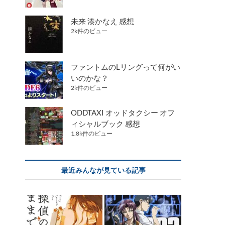
未来 湊かなえ 感想
2k件のビュー
ファントムのLリングって何がい
いのかな？
2k件のビュー
ODDTAXI オッドタクシー オフ
ィシャルブック 感想
1.8k件のビュー
最近みんなが見ている記事