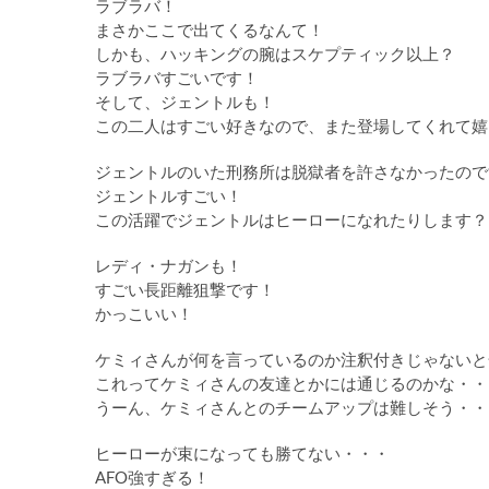
ラブラバ！
まさかここで出てくるなんて！
しかも、ハッキングの腕はスケプティック以上？
ラブラバすごいです！
そして、ジェントルも！
この二人はすごい好きなので、また登場してくれて嬉
ジェントルのいた刑務所は脱獄者を許さなかったので
ジェントルすごい！
この活躍でジェントルはヒーローになれたりします？
レディ・ナガンも！
すごい長距離狙撃です！
かっこいい！
ケミィさんが何を言っているのか注釈付きじゃないと
これってケミィさんの友達とかには通じるのかな・・
うーん、ケミィさんとのチームアップは難しそう・・
ヒーローが束になっても勝てない・・・
AFO強すぎる！