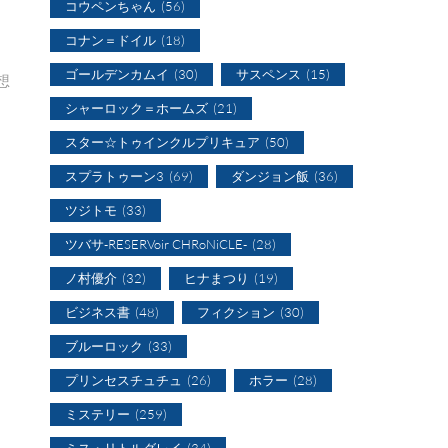
コウペンちゃん
(56)
コナン＝ドイル
(18)
ゴールデンカムイ
(30)
サスペンス
(15)
想
シャーロック＝ホームズ
(21)
スター☆トゥインクルプリキュア
(50)
スプラトゥーン3
(69)
ダンジョン飯
(36)
ツジトモ
(33)
ツバサ-RESERVoir CHRoNiCLE-
(28)
ノ村優介
(32)
ヒナまつり
(19)
ビジネス書
(48)
フィクション
(30)
ブルーロック
(33)
プリンセスチュチュ
(26)
ホラー
(28)
ミステリー
(259)
ミス・リトルグレイ
(34)