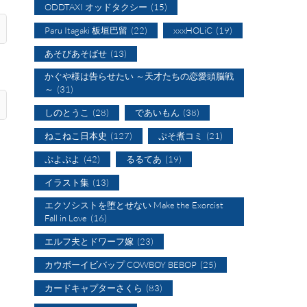
ODDTAXI オッドタクシー
(15)
Paru Itagaki 板垣巴留
(22)
xxxHOLiC
(19)
あそびあそばせ
(13)
かぐや様は告らせたい ～天才たちの恋愛頭脳戦
～
(31)
しのとうこ
(28)
であいもん
(38)
ねこねこ日本史
(127)
ぷそ煮コミ
(21)
ぷよぷよ
(42)
るるてあ
(19)
イラスト集
(13)
エクソシストを堕とせない Make the Exorcist
Fall in Love
(16)
エルフ夫とドワーフ嫁
(23)
カウボーイビバップ COWBOY BEBOP
(25)
カードキャプターさくら
(83)