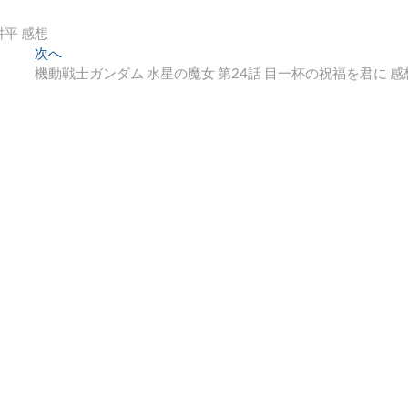
耕平 感想
次
次へ
の
機動戦士ガンダム 水星の魔女 第24話 目一杯の祝福を君に 感
投
稿: