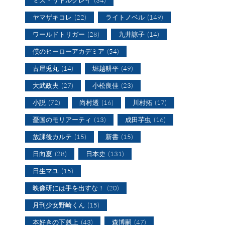
ヤマザキコレ
(22)
ライトノベル
(149)
ワールドトリガー
(28)
九井諒子
(14)
僕のヒーローアカデミア
(54)
古屋兎丸
(14)
堀越耕平
(49)
大武政夫
(27)
小松良佳
(23)
小説
(72)
尚村透
(16)
川村拓
(17)
憂国のモリアーティ
(13)
成田芋虫
(16)
放課後カルテ
(15)
新書
(15)
日向夏
(28)
日本史
(131)
日生マユ
(15)
映像研には手を出すな！
(20)
月刊少女野崎くん
(15)
本好きの下剋上
(43)
森博嗣
(47)