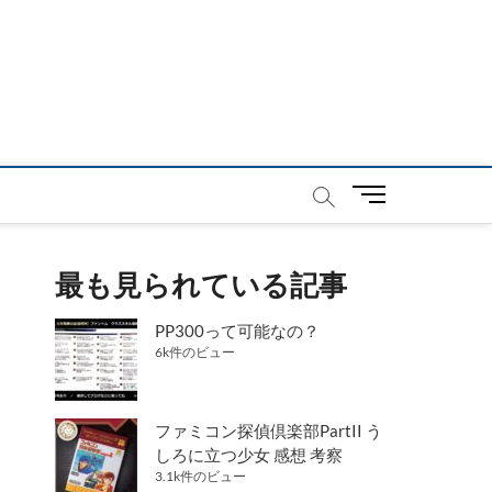
メ
ニ
ュ
ー
最も見られている記事
ボ
タ
PP300って可能なの？
ン
6k件のビュー
ファミコン探偵倶楽部PartII う
しろに立つ少女 感想 考察
3.1k件のビュー