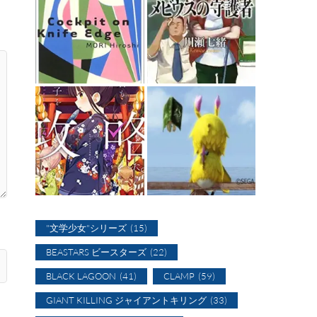
"文学少女"シリーズ
(15)
BEASTARS ビースターズ
(22)
BLACK LAGOON
(41)
CLAMP
(59)
GIANT KILLING ジャイアントキリング
(33)