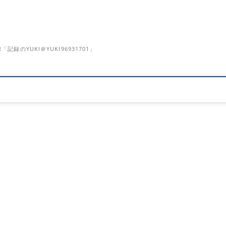
のYUKI＠YUKI96931701」