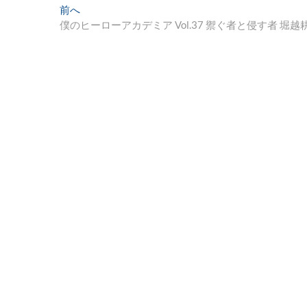
投
過
前へ
去
僕のヒーローアカデミア Vol.37 禦ぐ者と侵す者 堀越
稿
の
ナ
投
稿:
ビ
ゲ
ー
シ
ョ
ン