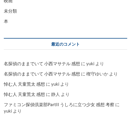
映画
未分類
本
最近のコメント
名探偵のままでいて 小西マサテル 感想
に
yuki
より
名探偵のままでいて 小西マサテル 感想
に
権守ゆいか
より
悼む人 天童荒太 感想
に
yuki
より
悼む人 天童荒太 感想
に
静人
より
ファミコン探偵倶楽部PartII うしろに立つ少女 感想 考察
に
yuki
より