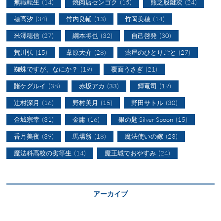
無職転生
(14)
焼肉店センゴク
(15)
熊之股鍵次
(24)
穂高汐
(34)
竹内良輔
(13)
竹岡美穂
(14)
米澤穂信
(27)
綱本将也
(32)
自己啓発
(30)
荒川弘
(15)
葦原大介
(28)
薬屋のひとりごと
(27)
蜘蛛ですが、なにか？
(19)
覆面うさぎ
(21)
賭ケグルイ
(38)
赤坂アカ
(33)
輝竜司
(19)
辻村深月
(16)
野村美月
(15)
野田サトル
(30)
金城宗幸
(31)
金庸
(16)
銀の匙 Silver Spoon
(15)
香月美夜
(39)
馬場翁
(18)
魔法使いの嫁
(23)
魔法科高校の劣等生
(14)
魔王城でおやすみ
(24)
アーカイブ