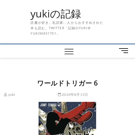
Skip
yukiの記録
to
content
読書が好き。乱読家。人からおすすめされた
本も読む。TWITTER「記録のYUKI＠
YUKI96931701」
メ
ニ
ュ
ー
ボ
ワールドトリガー 6
タ
ン
yuki
2024年8月15日