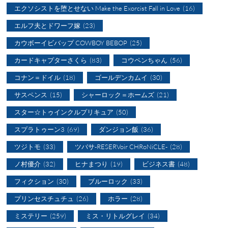
エクソシストを堕とせない Make the Exorcist Fall in Love
(16)
エルフ夫とドワーフ嫁
(23)
カウボーイビバップ COWBOY BEBOP
(25)
カードキャプターさくら
(83)
コウペンちゃん
(56)
コナン＝ドイル
(18)
ゴールデンカムイ
(30)
サスペンス
(15)
シャーロック＝ホームズ
(21)
スター☆トゥインクルプリキュア
(50)
スプラトゥーン3
(69)
ダンジョン飯
(36)
ツジトモ
(33)
ツバサ-RESERVoir CHRoNiCLE-
(28)
ノ村優介
(32)
ヒナまつり
(19)
ビジネス書
(48)
フィクション
(30)
ブルーロック
(33)
プリンセスチュチュ
(26)
ホラー
(28)
ミステリー
(259)
ミス・リトルグレイ
(34)