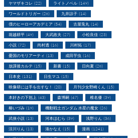
ヤマザキコレ
(22)
ライトノベル
(149)
ワールドトリガー
(28)
九井諒子
(14)
僕のヒーローアカデミア
(54)
古屋兎丸
(14)
堀越耕平
(49)
大武政夫
(27)
小松良佳
(23)
小説
(72)
尚村透
(16)
川村拓
(17)
憂国のモリアーティ
(13)
成田芋虫
(16)
放課後カルテ
(15)
新書
(15)
日向夏
(28)
日本史
(131)
日生マユ
(15)
映像研には手を出すな！
(20)
月刊少女野崎くん
(15)
本好きの下剋上
(43)
森博嗣
(47)
椎名優
(39)
椿いづみ
(19)
機動戦士ガンダム 水星の魔女
(26)
武侠小説
(13)
河本ほむら
(39)
浅野りん
(36)
涼川りん
(13)
湊かなえ
(15)
漫画
(1241)