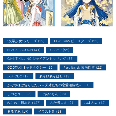
"文学少女"シリーズ
(15)
BEASTARS ビースターズ
(22)
BLACK LAGOON
(41)
CLAMP
(59)
GIANT KILLING ジャイアントキリング
(33)
ODDTAXI オッドタクシー
(15)
Paru Itagaki 板垣巴留
(22)
xxxHOLiC
(19)
あそびあそばせ
(13)
かぐや様は告らせたい ～天才たちの恋愛頭脳戦～
(31)
しのとうこ
(28)
であいもん
(38)
ねこねこ日本史
(127)
ぷそ煮コミ
(21)
ぷよぷよ
(42)
るるてあ
(19)
イラスト集
(13)