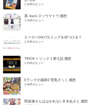
3.1k件のビュー
黒 -kuro- 3 ソウマトウ 感想
3.1k件のビュー
ヒーロー(Hr)でLリングを何つける？
2.7k件のビュー
TRICK トリック 1 第七話 感想
2.7k件のビュー
Eランクの薬師3 雪兎ざっく 感想
2.4k件のビュー
阿波連さんははかれない8 水あさと 感想