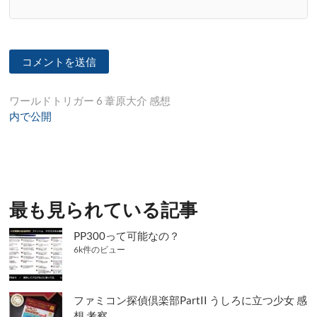
投
ワールドトリガー 6 葦原大介 感想
内で公開
稿
ナ
ビ
ゲ
最も見られている記事
ー
シ
PP300って可能なの？
6k件のビュー
ョ
ン
ファミコン探偵倶楽部PartII うしろに立つ少女 感
想 考察