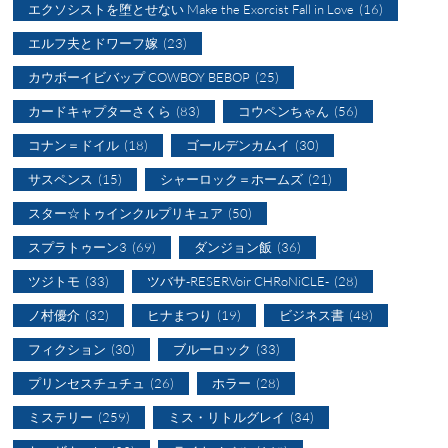
エクソシストを堕とせない Make the Exorcist Fall in Love
(16)
エルフ夫とドワーフ嫁
(23)
カウボーイビバップ COWBOY BEBOP
(25)
カードキャプターさくら
(83)
コウペンちゃん
(56)
コナン＝ドイル
(18)
ゴールデンカムイ
(30)
サスペンス
(15)
シャーロック＝ホームズ
(21)
スター☆トゥインクルプリキュア
(50)
スプラトゥーン3
(69)
ダンジョン飯
(36)
ツジトモ
(33)
ツバサ-RESERVoir CHRoNiCLE-
(28)
ノ村優介
(32)
ヒナまつり
(19)
ビジネス書
(48)
フィクション
(30)
ブルーロック
(33)
プリンセスチュチュ
(26)
ホラー
(28)
ミステリー
(259)
ミス・リトルグレイ
(34)