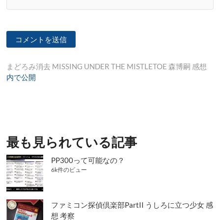
投
まどろみ消去 MISSING UNDER THE MISTLETOE 森博嗣 感想
内で公開
稿
ナ
ビ
ゲ
最も見られている記事
ー
シ
PP300って可能なの？
6k件のビュー
ョ
ン
ファミコン探偵倶楽部PartII うしろに立つ少女 感
想 考察