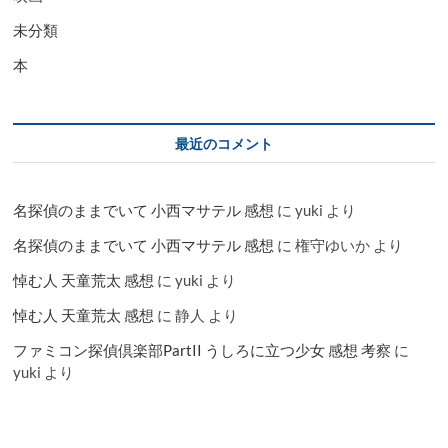
未分類
本
最近のコメント
名探偵のままでいて 小西マサテル 感想
に
yuki
より
名探偵のままでいて 小西マサテル 感想
に
権守ゆいか
より
悼む人 天童荒太 感想
に
yuki
より
悼む人 天童荒太 感想
に
静人
より
ファミコン探偵倶楽部PartII うしろに立つ少女 感想 考察
に
yuki
より