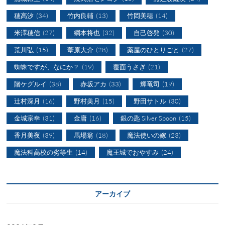
穂高汐
(34)
竹内良輔
(13)
竹岡美穂
(14)
米澤穂信
(27)
綱本将也
(32)
自己啓発
(30)
荒川弘
(15)
葦原大介
(28)
薬屋のひとりごと
(27)
蜘蛛ですが、なにか？
(19)
覆面うさぎ
(21)
賭ケグルイ
(38)
赤坂アカ
(33)
輝竜司
(19)
辻村深月
(16)
野村美月
(15)
野田サトル
(30)
金城宗幸
(31)
金庸
(16)
銀の匙 Silver Spoon
(15)
香月美夜
(39)
馬場翁
(18)
魔法使いの嫁
(23)
魔法科高校の劣等生
(14)
魔王城でおやすみ
(24)
アーカイブ