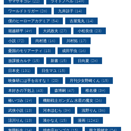
ヤマザキコレ
(22)
ライトノベル
(149)
ワールドトリガー
(28)
九井諒子
(14)
僕のヒーローアカデミア
(54)
古屋兎丸
(14)
堀越耕平
(49)
大武政夫
(27)
小松良佳
(23)
小説
(72)
尚村透
(16)
川村拓
(17)
憂国のモリアーティ
(13)
成田芋虫
(16)
放課後カルテ
(15)
新書
(15)
日向夏
(28)
日本史
(131)
日生マユ
(15)
映像研には手を出すな！
(20)
月刊少女野崎くん
(15)
本好きの下剋上
(43)
森博嗣
(47)
椎名優
(39)
椿いづみ
(19)
機動戦士ガンダム 水星の魔女
(26)
武侠小説
(13)
河本ほむら
(39)
浅野りん
(36)
涼川りん
(13)
湊かなえ
(15)
漫画
(1241)
無職転生
(14)
焼肉店センゴク
(15)
熊之股鍵次
(24)