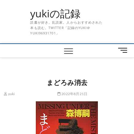
Skip
yukiの記録
to
content
読書が好き。乱読家。人からおすすめされた
本も読む。TWITTER「記録のYUKI＠
YUKI96931701」
メ
ニ
ュ
ー
ボ
まどろみ消去
タ
ン
yuki
2022年8月21日