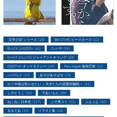
"文学少女"シリーズ
(15)
BEASTARS ビースターズ
(22)
BLACK LAGOON
(41)
CLAMP
(59)
GIANT KILLING ジャイアントキリング
(33)
ODDTAXI オッドタクシー
(15)
Paru Itagaki 板垣巴留
(22)
xxxHOLiC
(19)
あそびあそばせ
(13)
かぐや様は告らせたい ～天才たちの恋愛頭脳戦～
(31)
しのとうこ
(28)
であいもん
(38)
ねこねこ日本史
(127)
ぷそ煮コミ
(21)
ぷよぷよ
(42)
るるてあ
(19)
イラスト集
(13)