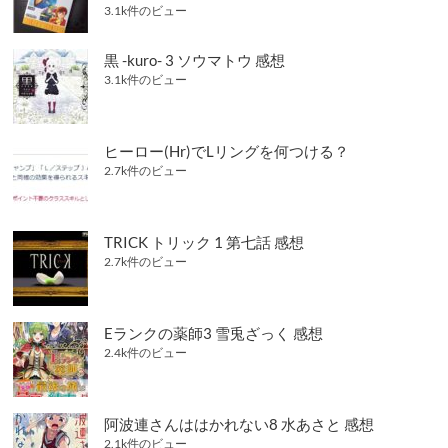
3.1k件のビュー
黒 -kuro- 3 ソウマトウ 感想
3.1k件のビュー
ヒーロー(Hr)でLリングを何つける？
2.7k件のビュー
TRICK トリック 1 第七話 感想
2.7k件のビュー
Eランクの薬師3 雪兎ざっく 感想
2.4k件のビュー
阿波連さんははかれない8 水あさと 感想
2.1k件のビュー