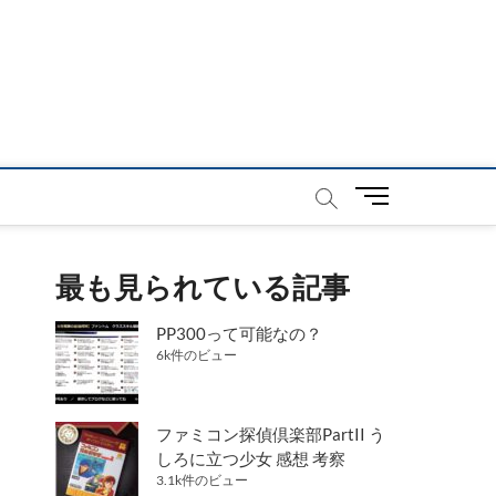
メ
ニ
ュ
ー
最も見られている記事
ボ
タ
PP300って可能なの？
ン
6k件のビュー
ファミコン探偵倶楽部PartII う
しろに立つ少女 感想 考察
3.1k件のビュー