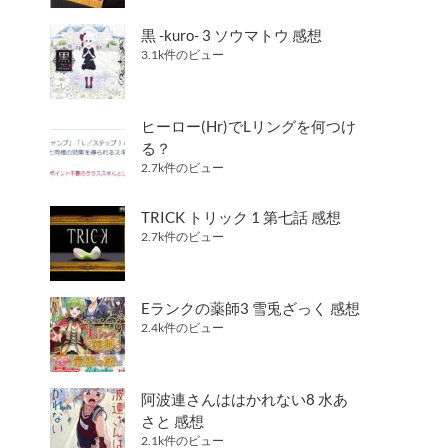
黒 -kuro- 3 ソウマトウ 感想
3.1k件のビュー
ヒーロー(Hr)でLリングを何つけ
る？
2.7k件のビュー
TRICK トリック 1 第七話 感想
2.7k件のビュー
Eランクの薬師3 雪兎ざっく 感想
2.4k件のビュー
阿波連さんははかれない8 水あ
さと 感想
2.1k件のビュー