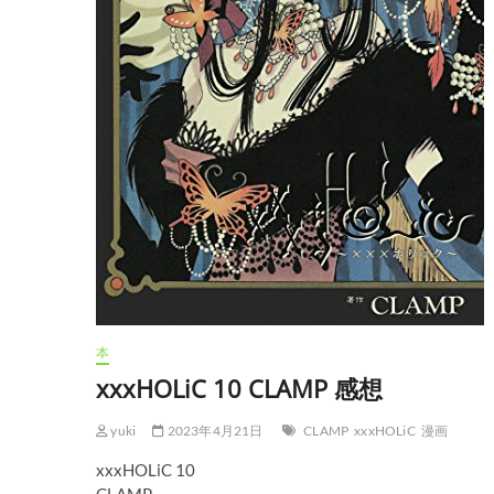
本
xxxHOLiC 10 CLAMP 感想
yuki
2023年4月21日
CLAMP
xxxHOLiC
漫画
xxxHOLiC 10