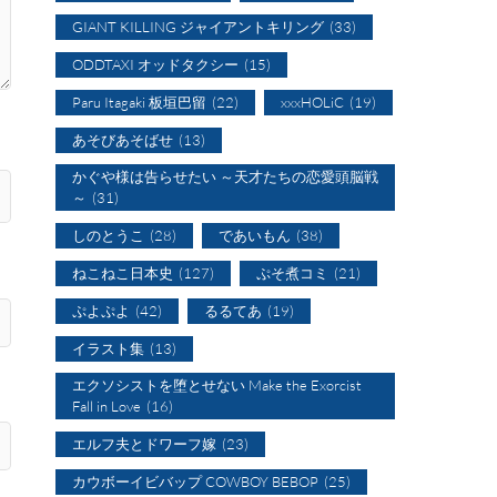
GIANT KILLING ジャイアントキリング
(33)
ODDTAXI オッドタクシー
(15)
Paru Itagaki 板垣巴留
(22)
xxxHOLiC
(19)
あそびあそばせ
(13)
かぐや様は告らせたい ～天才たちの恋愛頭脳戦
～
(31)
しのとうこ
(28)
であいもん
(38)
ねこねこ日本史
(127)
ぷそ煮コミ
(21)
ぷよぷよ
(42)
るるてあ
(19)
イラスト集
(13)
エクソシストを堕とせない Make the Exorcist
Fall in Love
(16)
エルフ夫とドワーフ嫁
(23)
カウボーイビバップ COWBOY BEBOP
(25)