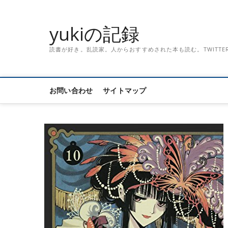
Skip
to
yukiの記録
content
読書が好き。乱読家。人からおすすめされた本も読む。TWITTER「記録
お問い合わせ
サイトマップ