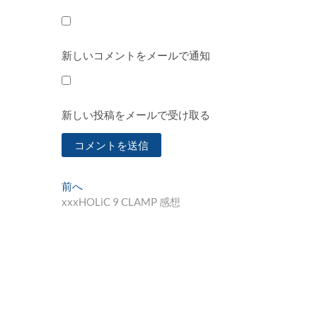
新しいコメントをメールで通知
新しい投稿をメールで受け取る
投
過
前へ
去
xxxHOLiC 9 CLAMP 感想
稿
の
ナ
投
稿:
ビ
ゲ
ー