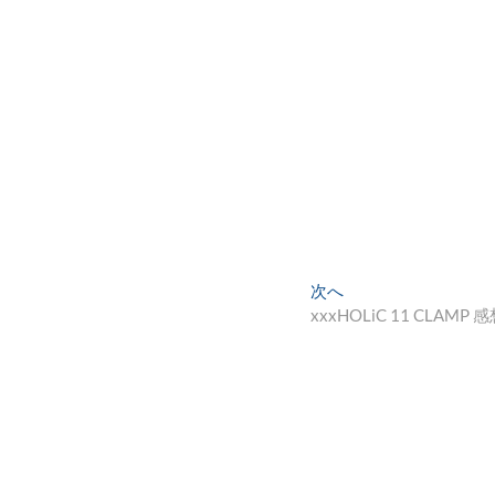
次
次へ
の
xxxHOLiC 11 CLAMP 
投
稿: