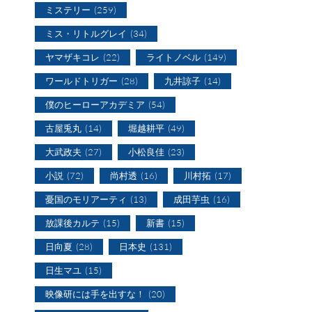
ミステリー
(259)
ミス・リトルグレイ
(34)
ヤマザキコレ
(22)
ライトノベル
(149)
ワールドトリガー
(28)
九井諒子
(14)
僕のヒーローアカデミア
(54)
古屋兎丸
(14)
堀越耕平
(49)
大武政夫
(27)
小松良佳
(23)
小説
(72)
尚村透
(16)
川村拓
(17)
憂国のモリアーティ
(13)
成田芋虫
(16)
放課後カルテ
(15)
新書
(15)
日向夏
(28)
日本史
(131)
日生マユ
(15)
映像研には手を出すな！
(20)