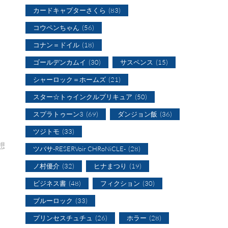
カードキャプターさくら
(83)
コウペンちゃん
(56)
コナン＝ドイル
(18)
ゴールデンカムイ
(30)
サスペンス
(15)
シャーロック＝ホームズ
(21)
スター☆トゥインクルプリキュア
(50)
スプラトゥーン3
(69)
ダンジョン飯
(36)
ツジトモ
(33)
感想
ツバサ-RESERVoir CHRoNiCLE-
(28)
ノ村優介
(32)
ヒナまつり
(19)
ビジネス書
(48)
フィクション
(30)
ブルーロック
(33)
プリンセスチュチュ
(26)
ホラー
(28)