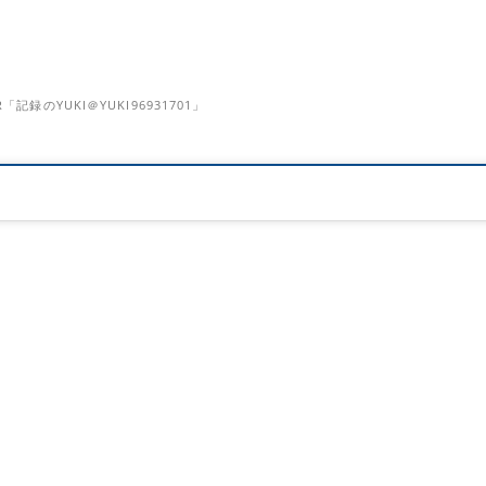
のYUKI＠YUKI96931701」