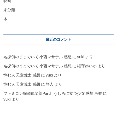
映画
未分類
本
最近のコメント
名探偵のままでいて 小西マサテル 感想
に
yuki
より
名探偵のままでいて 小西マサテル 感想
に
権守ゆいか
より
悼む人 天童荒太 感想
に
yuki
より
悼む人 天童荒太 感想
に
静人
より
ファミコン探偵倶楽部PartII うしろに立つ少女 感想 考察
に
yuki
より