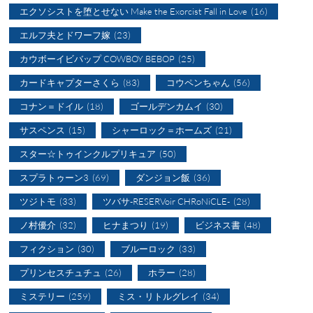
エクソシストを堕とせない Make the Exorcist Fall in Love
(16)
エルフ夫とドワーフ嫁
(23)
カウボーイビバップ COWBOY BEBOP
(25)
カードキャプターさくら
(83)
コウペンちゃん
(56)
コナン＝ドイル
(18)
ゴールデンカムイ
(30)
サスペンス
(15)
シャーロック＝ホームズ
(21)
スター☆トゥインクルプリキュア
(50)
スプラトゥーン3
(69)
ダンジョン飯
(36)
ツジトモ
(33)
ツバサ-RESERVoir CHRoNiCLE-
(28)
ノ村優介
(32)
ヒナまつり
(19)
ビジネス書
(48)
フィクション
(30)
ブルーロック
(33)
プリンセスチュチュ
(26)
ホラー
(28)
ミステリー
(259)
ミス・リトルグレイ
(34)