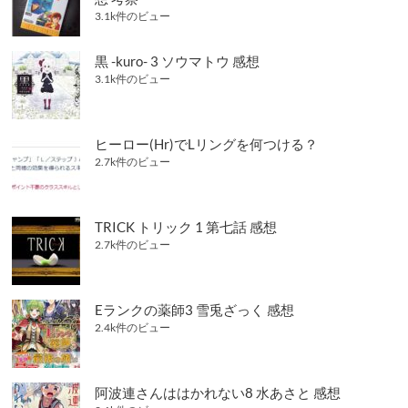
3.1k件のビュー
黒 -kuro- 3 ソウマトウ 感想
3.1k件のビュー
ヒーロー(Hr)でLリングを何つける？
2.7k件のビュー
TRICK トリック 1 第七話 感想
2.7k件のビュー
Eランクの薬師3 雪兎ざっく 感想
2.4k件のビュー
阿波連さんははかれない8 水あさと 感想