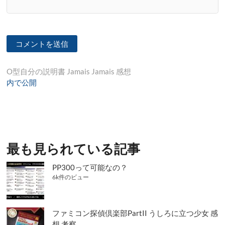
投
O型自分の説明書 Jamais Jamais 感想
内で公開
稿
ナ
ビ
ゲ
最も見られている記事
ー
シ
PP300って可能なの？
6k件のビュー
ョ
ン
ファミコン探偵倶楽部PartII うしろに立つ少女 感
想 考察