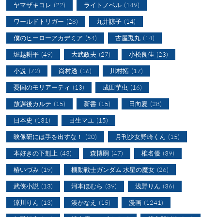
ヤマザキコレ
(22)
ライトノベル
(149)
ワールドトリガー
(28)
九井諒子
(14)
僕のヒーローアカデミア
(54)
古屋兎丸
(14)
堀越耕平
(49)
大武政夫
(27)
小松良佳
(23)
小説
(72)
尚村透
(16)
川村拓
(17)
憂国のモリアーティ
(13)
成田芋虫
(16)
放課後カルテ
(15)
新書
(15)
日向夏
(28)
日本史
(131)
日生マユ
(15)
映像研には手を出すな！
(20)
月刊少女野崎くん
(15)
本好きの下剋上
(43)
森博嗣
(47)
椎名優
(39)
椿いづみ
(19)
機動戦士ガンダム 水星の魔女
(26)
武侠小説
(13)
河本ほむら
(39)
浅野りん
(36)
涼川りん
(13)
湊かなえ
(15)
漫画
(1241)