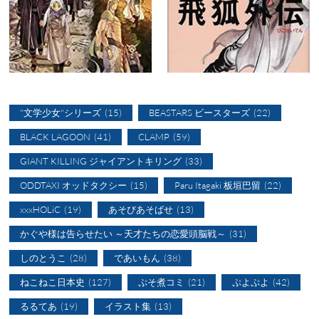
"文学少女"シリーズ
(15)
BEASTARS ビースターズ
(22)
BLACK LAGOON
(41)
CLAMP
(59)
GIANT KILLING ジャイアントキリング
(33)
ODDTAXI オッドタクシー
(15)
Paru Itagaki 板垣巴留
(22)
xxxHOLiC
(19)
あそびあそばせ
(13)
かぐや様は告らせたい ～天才たちの恋愛頭脳戦～
(31)
しのとうこ
(28)
であいもん
(38)
ねこねこ日本史
(127)
ぷそ煮コミ
(21)
ぷよぷよ
(42)
るるてあ
(19)
イラスト集
(13)