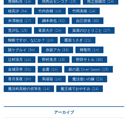
無職転生
(14)
焼肉店センゴク
(15)
熊之股鍵次
(24)
穂高汐
(34)
竹内良輔
(13)
竹岡美穂
(14)
米澤穂信
(27)
綱本将也
(32)
自己啓発
(30)
荒川弘
(15)
葦原大介
(28)
薬屋のひとりごと
(27)
蜘蛛ですが、なにか？
(19)
覆面うさぎ
(21)
賭ケグルイ
(38)
赤坂アカ
(33)
輝竜司
(19)
辻村深月
(16)
野村美月
(15)
野田サトル
(30)
金城宗幸
(31)
金庸
(16)
銀の匙 Silver Spoon
(15)
香月美夜
(39)
馬場翁
(18)
魔法使いの嫁
(23)
魔法科高校の劣等生
(14)
魔王城でおやすみ
(24)
アーカイブ