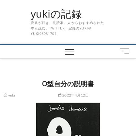
Skip
yukiの記録
to
content
読書が好き。乱読家。人からおすすめされた
本も読む。TWITTER「記録のYUKI＠
YUKI96931701」
メ
ニ
ュ
ー
ボ
O型自分の説明書
タ
ン
yuki
2022年4月12日