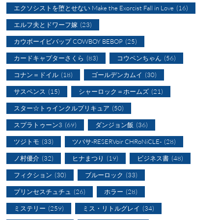
エクソシストを堕とせない Make the Exorcist Fall in Love
(16)
エルフ夫とドワーフ嫁
(23)
カウボーイビバップ COWBOY BEBOP
(25)
カードキャプターさくら
(83)
コウペンちゃん
(56)
コナン＝ドイル
(18)
ゴールデンカムイ
(30)
サスペンス
(15)
シャーロック＝ホームズ
(21)
スター☆トゥインクルプリキュア
(50)
スプラトゥーン3
(69)
ダンジョン飯
(36)
ツジトモ
(33)
ツバサ-RESERVoir CHRoNiCLE-
(28)
ノ村優介
(32)
ヒナまつり
(19)
ビジネス書
(48)
フィクション
(30)
ブルーロック
(33)
プリンセスチュチュ
(26)
ホラー
(28)
ミステリー
(259)
ミス・リトルグレイ
(34)