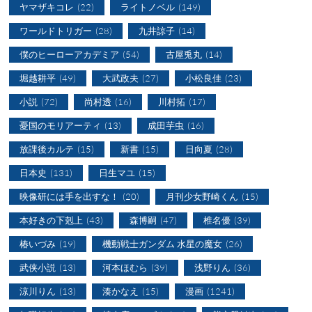
ヤマザキコレ
(22)
ライトノベル
(149)
ワールドトリガー
(28)
九井諒子
(14)
僕のヒーローアカデミア
(54)
古屋兎丸
(14)
堀越耕平
(49)
大武政夫
(27)
小松良佳
(23)
小説
(72)
尚村透
(16)
川村拓
(17)
憂国のモリアーティ
(13)
成田芋虫
(16)
放課後カルテ
(15)
新書
(15)
日向夏
(28)
日本史
(131)
日生マユ
(15)
映像研には手を出すな！
(20)
月刊少女野崎くん
(15)
本好きの下剋上
(43)
森博嗣
(47)
椎名優
(39)
椿いづみ
(19)
機動戦士ガンダム 水星の魔女
(26)
武侠小説
(13)
河本ほむら
(39)
浅野りん
(36)
涼川りん
(13)
湊かなえ
(15)
漫画
(1241)