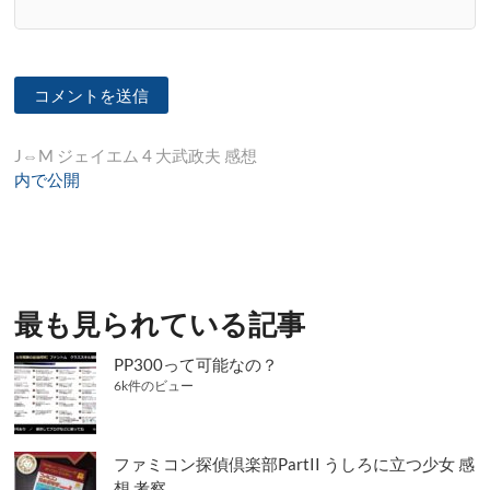
投
J⇔M ジェイエム 4 大武政夫 感想
内で公開
稿
ナ
ビ
ゲ
最も見られている記事
ー
シ
PP300って可能なの？
6k件のビュー
ョ
ン
ファミコン探偵倶楽部PartII うしろに立つ少女 感
想 考察