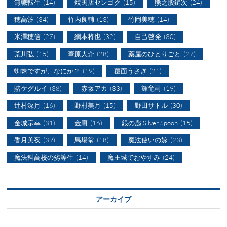
無職転生
(14)
焼肉店センゴク
(15)
熊之股鍵次
(24)
穂高汐
(34)
竹内良輔
(13)
竹岡美穂
(14)
米澤穂信
(27)
綱本将也
(32)
自己啓発
(30)
荒川弘
(15)
葦原大介
(28)
薬屋のひとりごと
(27)
蜘蛛ですが、なにか？
(19)
覆面うさぎ
(21)
賭ケグルイ
(38)
赤坂アカ
(33)
輝竜司
(19)
辻村深月
(16)
野村美月
(15)
野田サトル
(30)
金城宗幸
(31)
金庸
(16)
銀の匙 Silver Spoon
(15)
香月美夜
(39)
馬場翁
(18)
魔法使いの嫁
(23)
魔法科高校の劣等生
(14)
魔王城でおやすみ
(24)
アーカイブ