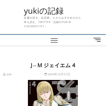
Skip
yukiの記録
to
content
読書が好き。乱読家。人からおすすめされた
本も読む。TWITTER「記録のYUKI＠
YUKI96931701」
メ
ニ
ュ
ー
ボ
J⇔M ジェイエム 4
タ
ン
yuki
2024年12月17日