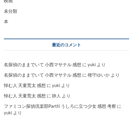
映画
未分類
本
最近のコメント
名探偵のままでいて 小西マサテル 感想
に
yuki
より
名探偵のままでいて 小西マサテル 感想
に
権守ゆいか
より
悼む人 天童荒太 感想
に
yuki
より
悼む人 天童荒太 感想
に
静人
より
ファミコン探偵倶楽部PartII うしろに立つ少女 感想 考察
に
yuki
より