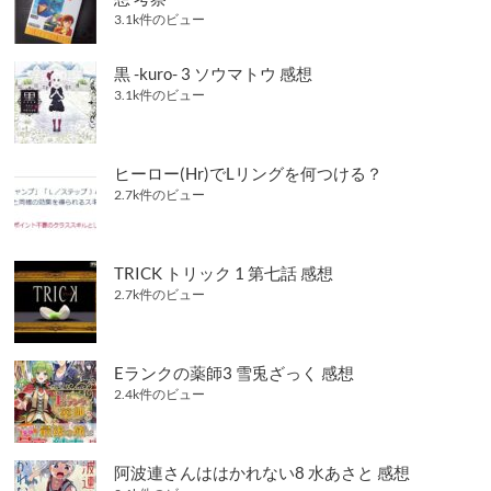
3.1k件のビュー
黒 -kuro- 3 ソウマトウ 感想
3.1k件のビュー
ヒーロー(Hr)でLリングを何つける？
2.7k件のビュー
TRICK トリック 1 第七話 感想
2.7k件のビュー
Eランクの薬師3 雪兎ざっく 感想
2.4k件のビュー
阿波連さんははかれない8 水あさと 感想