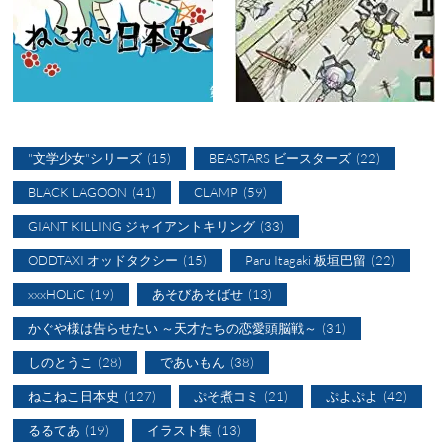
"文学少女"シリーズ
(15)
BEASTARS ビースターズ
(22)
BLACK LAGOON
(41)
CLAMP
(59)
GIANT KILLING ジャイアントキリング
(33)
ODDTAXI オッドタクシー
(15)
Paru Itagaki 板垣巴留
(22)
xxxHOLiC
(19)
あそびあそばせ
(13)
かぐや様は告らせたい ～天才たちの恋愛頭脳戦～
(31)
しのとうこ
(28)
であいもん
(38)
ねこねこ日本史
(127)
ぷそ煮コミ
(21)
ぷよぷよ
(42)
るるてあ
(19)
イラスト集
(13)