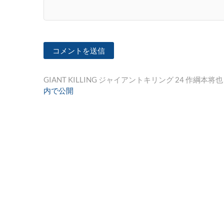
投
GIANT KILLING ジャイアントキリング 24 作綱本将
内で公開
稿
ナ
ビ
ゲ
ー
シ
ョ
ン