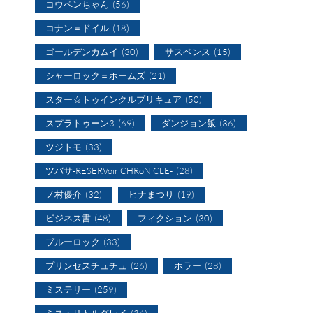
コウペンちゃん
(56)
コナン＝ドイル
(18)
ゴールデンカムイ
(30)
サスペンス
(15)
シャーロック＝ホームズ
(21)
スター☆トゥインクルプリキュア
(50)
スプラトゥーン3
(69)
ダンジョン飯
(36)
ツジトモ
(33)
ツバサ-RESERVoir CHRoNiCLE-
(28)
ノ村優介
(32)
ヒナまつり
(19)
ビジネス書
(48)
フィクション
(30)
ブルーロック
(33)
プリンセスチュチュ
(26)
ホラー
(28)
ミステリー
(259)
ミス・リトルグレイ
(34)