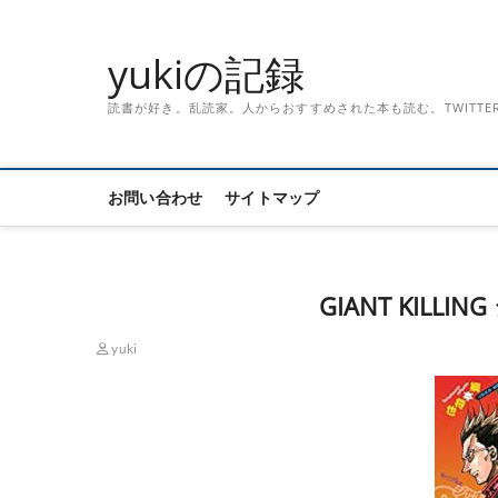
Skip
to
yukiの記録
content
読書が好き。乱読家。人からおすすめされた本も読む。TWITTER「記録
お問い合わせ
サイトマップ
GIANT KILL
yuki