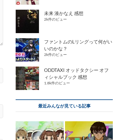
未来 湊かなえ 感想
2k件のビュー
ファントムのLリングって何がい
いのかな？
2k件のビュー
ODDTAXI オッドタクシー オフ
ィシャルブック 感想
1.8k件のビュー
最近みんなが見ている記事