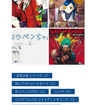
"文学少女"シリーズ
(15)
BEASTARS ビースターズ
(22)
BLACK LAGOON
(41)
CLAMP
(59)
GIANT KILLING ジャイアントキリング
(33)