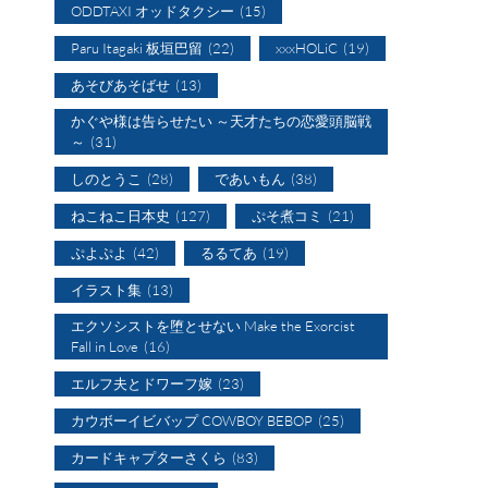
ODDTAXI オッドタクシー
(15)
Paru Itagaki 板垣巴留
(22)
xxxHOLiC
(19)
あそびあそばせ
(13)
かぐや様は告らせたい ～天才たちの恋愛頭脳戦
～
(31)
しのとうこ
(28)
であいもん
(38)
ねこねこ日本史
(127)
ぷそ煮コミ
(21)
ぷよぷよ
(42)
るるてあ
(19)
イラスト集
(13)
エクソシストを堕とせない Make the Exorcist
Fall in Love
(16)
エルフ夫とドワーフ嫁
(23)
カウボーイビバップ COWBOY BEBOP
(25)
カードキャプターさくら
(83)