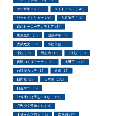
ヤマザキコレ
(22)
ライトノベル
(149)
ワールドトリガー
(28)
九井諒子
(14)
僕のヒーローアカデミア
(54)
古屋兎丸
(14)
堀越耕平
(49)
大武政夫
(27)
小松良佳
(23)
小説
(72)
尚村透
(16)
川村拓
(17)
憂国のモリアーティ
(13)
成田芋虫
(16)
放課後カルテ
(15)
新書
(15)
日向夏
(28)
日本史
(131)
日生マユ
(15)
映像研には手を出すな！
(20)
月刊少女野崎くん
(15)
本好きの下剋上
(43)
森博嗣
(47)