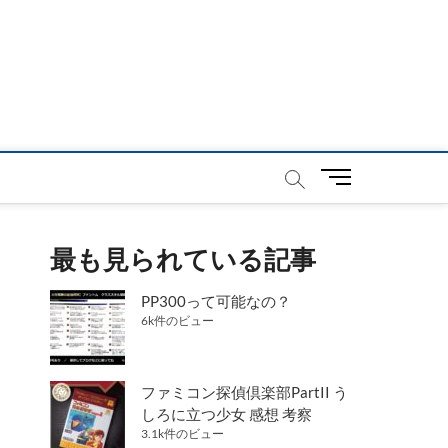
メ
ニ
ュ
ー
最も見られている記事
ボ
タ
PP300って可能なの？
ン
6k件のビュー
ファミコン探偵倶楽部PartII う
しろに立つ少女 感想 考察
3.1k件のビュー