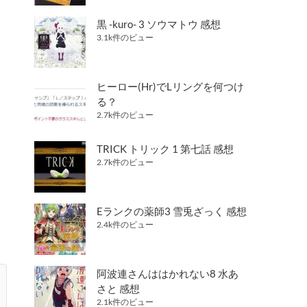
黒 -kuro- 3 ソウマトウ 感想
3.1k件のビュー
ヒーロー(Hr)でLリングを何つけ
る？
2.7k件のビュー
TRICK トリック 1 第七話 感想
2.7k件のビュー
Eランクの薬師3 雪兎ざっく 感想
2.4k件のビュー
阿波連さんははかれない8 水あ
さと 感想
2.1k件のビュー