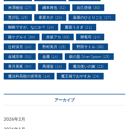
米澤穂信
(27)
綱本将也
(32)
自己啓発
(30)
荒川弘
(15)
葦原大介
(28)
薬屋のひとりごと
(27)
蜘蛛ですが、なにか？
(19)
覆面うさぎ
(21)
賭ケグルイ
(38)
赤坂アカ
(33)
輝竜司
(19)
辻村深月
(16)
野村美月
(15)
野田サトル
(30)
金城宗幸
(31)
金庸
(16)
銀の匙 Silver Spoon
(15)
香月美夜
(39)
馬場翁
(18)
魔法使いの嫁
(23)
魔法科高校の劣等生
(14)
魔王城でおやすみ
(24)
アーカイブ
2026年2月