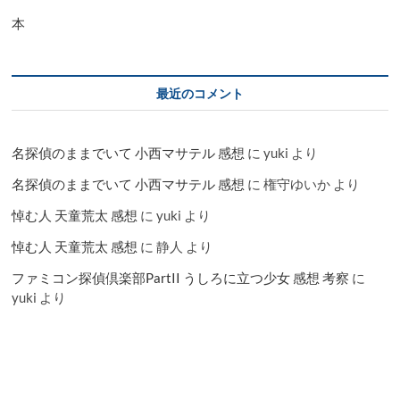
本
最近のコメント
名探偵のままでいて 小西マサテル 感想
に
yuki
より
名探偵のままでいて 小西マサテル 感想
に
権守ゆいか
より
悼む人 天童荒太 感想
に
yuki
より
悼む人 天童荒太 感想
に
静人
より
ファミコン探偵倶楽部PartII うしろに立つ少女 感想 考察
に
yuki
より