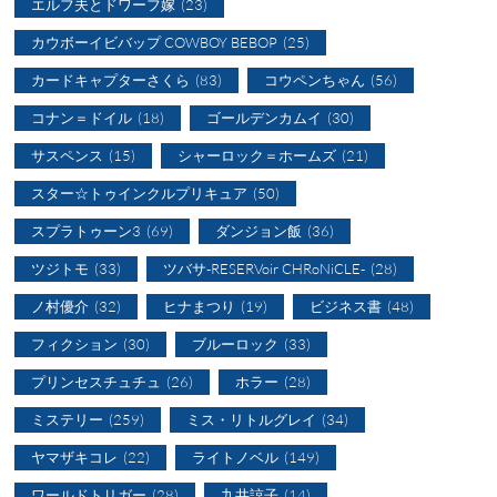
エルフ夫とドワーフ嫁
(23)
カウボーイビバップ COWBOY BEBOP
(25)
カードキャプターさくら
(83)
コウペンちゃん
(56)
コナン＝ドイル
(18)
ゴールデンカムイ
(30)
サスペンス
(15)
シャーロック＝ホームズ
(21)
スター☆トゥインクルプリキュア
(50)
スプラトゥーン3
(69)
ダンジョン飯
(36)
ツジトモ
(33)
ツバサ-RESERVoir CHRoNiCLE-
(28)
ノ村優介
(32)
ヒナまつり
(19)
ビジネス書
(48)
フィクション
(30)
ブルーロック
(33)
プリンセスチュチュ
(26)
ホラー
(28)
ミステリー
(259)
ミス・リトルグレイ
(34)
ヤマザキコレ
(22)
ライトノベル
(149)
ワールドトリガー
(28)
九井諒子
(14)