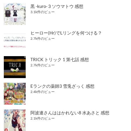
黒 -kuro- 3 ソウマトウ 感想
3.1k件のビュー
ヒーロー(Hr)でLリングを何つける？
2.7k件のビュー
TRICK トリック 1 第七話 感想
2.7k件のビュー
Eランクの薬師3 雪兎ざっく 感想
2.4k件のビュー
阿波連さんははかれない8 水あさと 感想
2.1k件のビュー