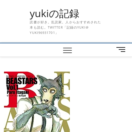
Skip
yukiの記録
to
content
読書が好き。乱読家。人からおすすめされた
本も読む。TWITTER「記録のYUKI＠
YUKI96931701」
メ
ニ
ュ
ー
ボ
タ
ン