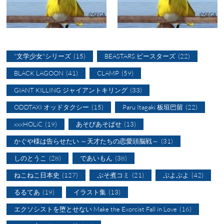
"文学少女"シリーズ
(15)
BEASTARS ビースターズ
(22)
BLACK LAGOON
(41)
CLAMP
(59)
GIANT KILLING ジャイアントキリング
(33)
ODDTAXI オッドタクシー
(15)
Paru Itagaki 板垣巴留
(22)
xxxHOLiC
(19)
あそびあそばせ
(13)
かぐや様は告らせたい ～天才たちの恋愛頭脳戦～
(31)
しのとうこ
(28)
であいもん
(38)
ねこねこ日本史
(127)
ぷそ煮コミ
(21)
ぷよぷよ
(42)
るるてあ
(19)
イラスト集
(13)
エクソシストを堕とせない Make the Exorcist Fall in Love
(16)