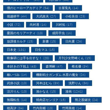
僕のヒーローアカデミア
(54)
古屋兎丸
(14)
堀越耕平
(49)
大武政夫
(27)
小松良佳
(23)
小説
(72)
尚村透
(16)
川村拓
(17)
憂国のモリアーティ
(13)
成田芋虫
(16)
放課後カルテ
(15)
新書
(15)
日向夏
(28)
日本史
(131)
日生マユ
(15)
映像研には手を出すな！
(20)
月刊少女野崎くん
(15)
本好きの下剋上
(43)
森博嗣
(47)
椎名優
(39)
椿いづみ
(19)
機動戦士ガンダム 水星の魔女
(26)
武侠小説
(13)
河本ほむら
(39)
浅野りん
(36)
涼川りん
(13)
湊かなえ
(15)
漫画
(1241)
無職転生
(14)
焼肉店センゴク
(15)
熊之股鍵次
(24)
穂高汐
(34)
竹内良輔
(13)
竹岡美穂
(14)