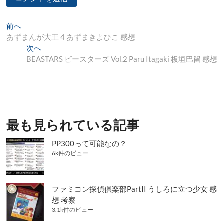
投
過
前へ
去
あずまんが大王 4 あずまきよひこ 感想
稿
の
次
次へ
ナ
投
の
BEASTARS ビースターズ Vol.2 Paru Itagaki 板垣巴留 感想
稿:
投
ビ
稿:
ゲ
ー
シ
最も見られている記事
ョ
PP300って可能なの？
ン
6k件のビュー
ファミコン探偵倶楽部PartII うしろに立つ少女 感
想 考察
3.1k件のビュー