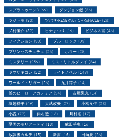
スプラトゥーン3
(69)
ダンジョン飯
(36)
ツジトモ
(33)
ツバサ-RESERVoir CHRoNiCLE-
(28)
ノ村優介
(32)
ヒナまつり
(19)
ビジネス書
(48)
フィクション
(30)
ブルーロック
(33)
プリンセスチュチュ
(26)
ホラー
(28)
ミステリー
(259)
ミス・リトルグレイ
(34)
ヤマザキコレ
(22)
ライトノベル
(149)
ワールドトリガー
(28)
九井諒子
(14)
僕のヒーローアカデミア
(54)
古屋兎丸
(14)
堀越耕平
(49)
大武政夫
(27)
小松良佳
(23)
小説
(72)
尚村透
(16)
川村拓
(17)
憂国のモリアーティ
(13)
成田芋虫
(16)
放課後カルテ
(15)
新書
(15)
日向夏
(28)