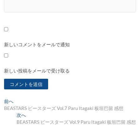
新しいコメントをメールで通知
新しい投稿をメールで受け取る
投
過
前へ
去
BEASTARS ビースターズ Vol.7 Paru Itagaki 板垣巴留 感想
稿
の
次
次へ
ナ
投
の
BEASTARS ビースターズ Vol.9 Paru Itagaki 板垣巴留 感想
稿:
投
ビ
稿: