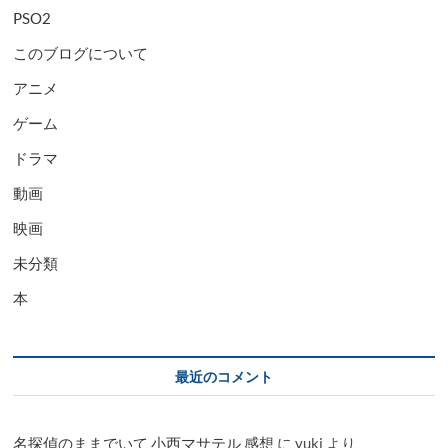
PSO2
このブログについて
アニメ
ゲーム
ドラマ
動画
映画
未分類
本
最近のコメント
名探偵のままでいて 小西マサテル 感想
に
yuki
より