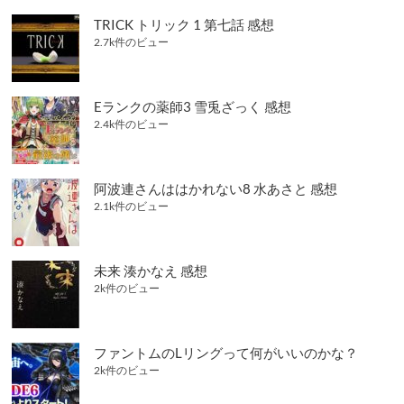
TRICK トリック 1 第七話 感想
2.7k件のビュー
Eランクの薬師3 雪兎ざっく 感想
2.4k件のビュー
阿波連さんははかれない8 水あさと 感想
2.1k件のビュー
未来 湊かなえ 感想
2k件のビュー
ファントムのLリングって何がいいのかな？
2k件のビュー