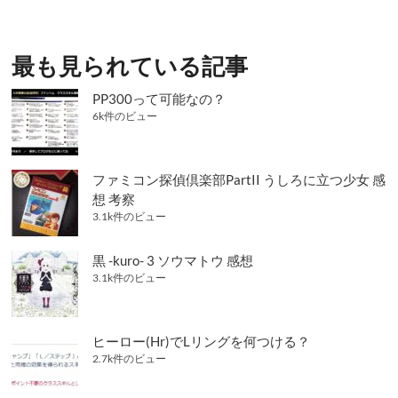
ゲ
ー
シ
最も見られている記事
ョ
PP300って可能なの？
ン
6k件のビュー
ファミコン探偵倶楽部PartII うしろに立つ少女 感
想 考察
3.1k件のビュー
黒 -kuro- 3 ソウマトウ 感想
3.1k件のビュー
ヒーロー(Hr)でLリングを何つける？
2.7k件のビュー