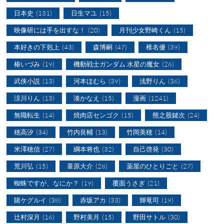
日本史
(131)
日生マユ
(15)
映像研には手を出すな！
(20)
月刊少女野崎くん
(15)
本好きの下剋上
(43)
森博嗣
(47)
椎名優
(39)
椿いづみ
(19)
機動戦士ガンダム 水星の魔女
(26)
武侠小説
(13)
河本ほむら
(39)
浅野りん
(36)
涼川りん
(13)
湊かなえ
(15)
漫画
(1241)
無職転生
(14)
焼肉店センゴク
(15)
熊之股鍵次
(24)
穂高汐
(34)
竹内良輔
(13)
竹岡美穂
(14)
米澤穂信
(27)
綱本将也
(32)
自己啓発
(30)
荒川弘
(15)
葦原大介
(28)
薬屋のひとりごと
(27)
蜘蛛ですが、なにか？
(19)
覆面うさぎ
(21)
賭ケグルイ
(38)
赤坂アカ
(33)
輝竜司
(19)
辻村深月
(16)
野村美月
(15)
野田サトル
(30)