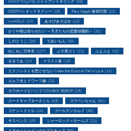
GIANT KILLING ジャイアントキリング
(33)
ODDTAXI オッドタクシー
(15)
Paru Itagaki 板垣巴留
(22)
xxxHOLiC
(19)
あそびあそばせ
(13)
かぐや様は告らせたい ～天才たちの恋愛頭脳戦～
(31)
しのとうこ
(28)
であいもん
(38)
ねこねこ日本史
(127)
ぷそ煮コミ
(21)
ぷよぷよ
(42)
るるてあ
(19)
イラスト集
(13)
エクソシストを堕とせない Make the Exorcist Fall in Love
(16)
エルフ夫とドワーフ嫁
(23)
カウボーイビバップ COWBOY BEBOP
(25)
カードキャプターさくら
(83)
コウペンちゃん
(56)
コナン＝ドイル
(18)
ゴールデンカムイ
(30)
サスペンス
(15)
シャーロック＝ホームズ
(21)
スター☆トゥインクルプリキュア
(50)