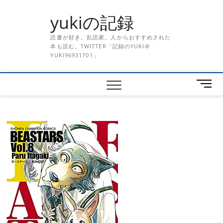
Skip
yukiの記録
to
content
読書が好き。乱読家。人からおすすめされた
本も読む。TWITTER「記録のYUKI＠
YUKI96931701」
メ
ニ
ュ
ー
ボ
タ
ン