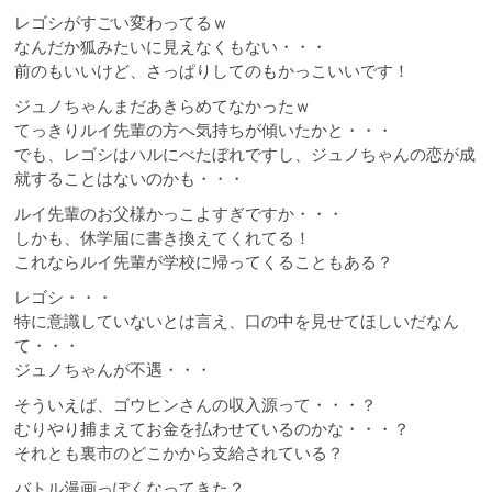
レゴシがすごい変わってるｗ
なんだか狐みたいに見えなくもない・・・
前のもいいけど、さっぱりしてのもかっこいいです！
ジュノちゃんまだあきらめてなかったｗ
てっきりルイ先輩の方へ気持ちが傾いたかと・・・
でも、レゴシはハルにべたぼれですし、ジュノちゃんの恋が成
就することはないのかも・・・
ルイ先輩のお父様かっこよすぎですか・・・
しかも、休学届に書き換えてくれてる！
これならルイ先輩が学校に帰ってくることもある？
レゴシ・・・
特に意識していないとは言え、口の中を見せてほしいだなん
て・・・
ジュノちゃんが不遇・・・
そういえば、ゴウヒンさんの収入源って・・・？
むりやり捕まえてお金を払わせているのかな・・・？
それとも裏市のどこかから支給されている？
バトル漫画っぽくなってきた？