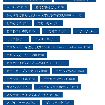
xxxHOLiC
(19)
あそびあそばせ
(13)
かぐや様は告らせたい ～天才たちの恋愛頭脳戦～
(31)
しのとうこ
(28)
であいもん
(38)
ねこねこ日本史
(127)
ぷそ煮コミ
(21)
ぷよぷよ
(42)
るるてあ
(19)
イラスト集
(13)
エクソシストを堕とせない Make the Exorcist Fall in Love
(16)
エルフ夫とドワーフ嫁
(23)
カウボーイビバップ COWBOY BEBOP
(25)
カードキャプターさくら
(83)
コウペンちゃん
(56)
コナン＝ドイル
(18)
ゴールデンカムイ
(30)
サスペンス
(15)
シャーロック＝ホームズ
(21)
スター☆トゥインクルプリキュア
(50)
スプラトゥーン3
(69)
ダンジョン飯
(36)