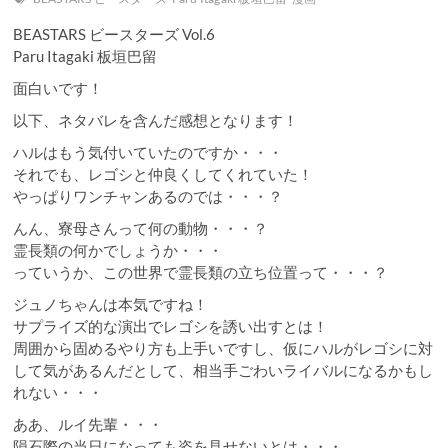
BEASTARS ビースターズ Vol.6
Paru Itagaki 板垣巴留
面白いです！
以下、ネタバレを含んだ感想となります！
ハルはもう気付いていたのですか・・・
それでも、レゴシと仲良くしてくれていた！
やっぱりワンチャンあるのでは・・・？
んん、寮母さんって何の動物・・・？
霊長類の何かでしょうか・・・
っていうか、この世界で霊長類の立ち位置って・・・？
ジュノちゃんは本気ですね！
サプライズ的な演出でレゴシを誘い出すとは！
周囲から固めるやり方も上手いですし、仮にハルがレゴシに対
して気があるんだとして、相当手ごわいライバルになるかもし
れない・・・
ああ、ルイ先輩・・・
隕石際の当日になっても姿を見せないとは・・・