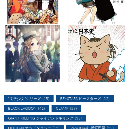
"文学少女"シリーズ
(15)
BEASTARS ビースターズ
(22)
BLACK LAGOON
(41)
CLAMP
(59)
GIANT KILLING ジャイアントキリング
(33)
ODDTAXI オッドタクシー
(15)
Paru Itagaki 板垣巴留
(22)