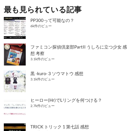
シ
最も見られている記事
ョ
PP300って可能なの？
ン
6k件のビュー
ファミコン探偵倶楽部PartII うしろに立つ少女 感
想 考察
3.1k件のビュー
黒 -kuro- 3 ソウマトウ 感想
3.1k件のビュー
ヒーロー(Hr)でLリングを何つける？
2.7k件のビュー
TRICK トリック 1 第七話 感想