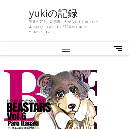
Skip
yukiの記録
to
content
読書が好き。乱読家。人からおすすめされた
本も読む。TWITTER「記録のYUKI＠
YUKI96931701」
メ
ニ
ュ
ー
ボ
タ
ン