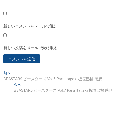
新しいコメントをメールで通知
新しい投稿をメールで受け取る
投
過
前へ
去
BEASTARS ビースターズ Vol.5 Paru Itagaki 板垣巴留 感想
稿
の
次
次へ
ナ
投
の
BEASTARS ビースターズ Vol.7 Paru Itagaki 板垣巴留 感想
稿:
投
ビ
稿:
ゲ
ー