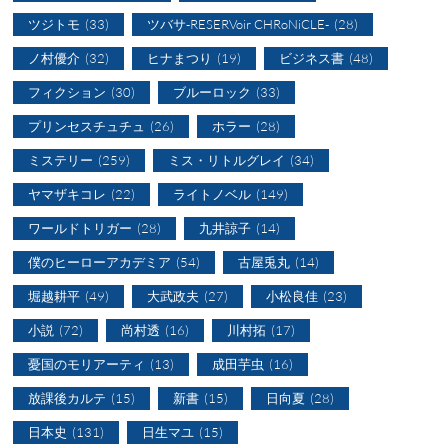
ツジトモ
(33)
ツバサ-RESERVoir CHRoNiCLE-
(28)
ノ村優介
(32)
ヒナまつり
(19)
ビジネス書
(48)
フィクション
(30)
ブルーロック
(33)
プリンセスチュチュ
(26)
ホラー
(28)
ミステリー
(259)
ミス・リトルグレイ
(34)
ヤマザキコレ
(22)
ライトノベル
(149)
ワールドトリガー
(28)
九井諒子
(14)
僕のヒーローアカデミア
(54)
古屋兎丸
(14)
堀越耕平
(49)
大武政夫
(27)
小松良佳
(23)
小説
(72)
尚村透
(16)
川村拓
(17)
憂国のモリアーティ
(13)
成田芋虫
(16)
放課後カルテ
(15)
新書
(15)
日向夏
(28)
日本史
(131)
日生マユ
(15)