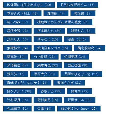
映像研には手を出すな！
(20)
月刊少女野崎くん
(15)
本好きの下剋上
(43)
森博嗣
(47)
椎名優
(39)
椿いづみ
(19)
機動戦士ガンダム 水星の魔女
(26)
武侠小説
(13)
河本ほむら
(39)
浅野りん
(36)
涼川りん
(13)
湊かなえ
(15)
漫画
(1241)
無職転生
(14)
焼肉店センゴク
(15)
熊之股鍵次
(24)
穂高汐
(34)
竹内良輔
(13)
竹岡美穂
(14)
米澤穂信
(27)
綱本将也
(32)
自己啓発
(30)
荒川弘
(15)
葦原大介
(28)
薬屋のひとりごと
(27)
蜘蛛ですが、なにか？
(19)
覆面うさぎ
(21)
賭ケグルイ
(38)
赤坂アカ
(33)
輝竜司
(19)
辻村深月
(16)
野村美月
(15)
野田サトル
(30)
金城宗幸
(31)
金庸
(16)
銀の匙 Silver Spoon
(15)