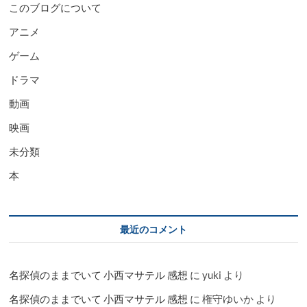
このブログについて
アニメ
ゲーム
ドラマ
動画
映画
未分類
本
最近のコメント
名探偵のままでいて 小西マサテル 感想
に
yuki
より
名探偵のままでいて 小西マサテル 感想
に
権守ゆいか
より