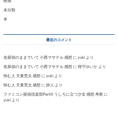
映画
未分類
本
最近のコメント
名探偵のままでいて 小西マサテル 感想
に
yuki
より
名探偵のままでいて 小西マサテル 感想
に
権守ゆいか
より
悼む人 天童荒太 感想
に
yuki
より
悼む人 天童荒太 感想
に
静人
より
ファミコン探偵倶楽部PartII うしろに立つ少女 感想 考察
に
yuki
より