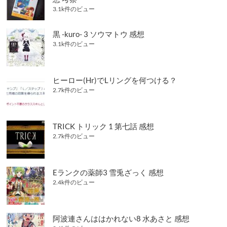
3.1k件のビュー
黒 -kuro- 3 ソウマトウ 感想
3.1k件のビュー
ヒーロー(Hr)でLリングを何つける？
2.7k件のビュー
TRICK トリック 1 第七話 感想
2.7k件のビュー
Eランクの薬師3 雪兎ざっく 感想
2.4k件のビュー
阿波連さんははかれない8 水あさと 感想