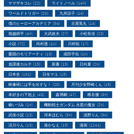
ヤマザキコレ
(22)
ライトノベル
(149)
ワールドトリガー
(28)
九井諒子
(14)
僕のヒーローアカデミア
(54)
古屋兎丸
(14)
堀越耕平
(49)
大武政夫
(27)
小松良佳
(23)
小説
(72)
尚村透
(16)
川村拓
(17)
憂国のモリアーティ
(13)
成田芋虫
(16)
放課後カルテ
(15)
新書
(15)
日向夏
(28)
日本史
(131)
日生マユ
(15)
映像研には手を出すな！
(20)
月刊少女野崎くん
(15)
本好きの下剋上
(43)
森博嗣
(47)
椎名優
(39)
椿いづみ
(19)
機動戦士ガンダム 水星の魔女
(26)
武侠小説
(13)
河本ほむら
(39)
浅野りん
(36)
涼川りん
(13)
湊かなえ
(15)
漫画
(1241)