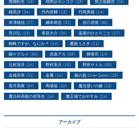
無職転生
(14)
焼肉店センゴク
(15)
熊之股鍵次
(24)
穂高汐
(34)
竹内良輔
(13)
竹岡美穂
(14)
米澤穂信
(27)
綱本将也
(32)
自己啓発
(30)
荒川弘
(15)
葦原大介
(28)
薬屋のひとりごと
(27)
蜘蛛ですが、なにか？
(19)
覆面うさぎ
(21)
賭ケグルイ
(38)
赤坂アカ
(33)
輝竜司
(19)
辻村深月
(16)
野村美月
(15)
野田サトル
(30)
金城宗幸
(31)
金庸
(16)
銀の匙 Silver Spoon
(15)
香月美夜
(39)
馬場翁
(18)
魔法使いの嫁
(23)
魔法科高校の劣等生
(14)
魔王城でおやすみ
(24)
アーカイブ