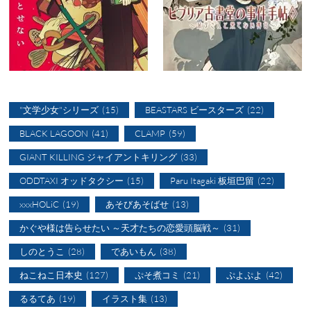
"文学少女"シリーズ
(15)
BEASTARS ビースターズ
(22)
BLACK LAGOON
(41)
CLAMP
(59)
GIANT KILLING ジャイアントキリング
(33)
ODDTAXI オッドタクシー
(15)
Paru Itagaki 板垣巴留
(22)
xxxHOLiC
(19)
あそびあそばせ
(13)
かぐや様は告らせたい ～天才たちの恋愛頭脳戦～
(31)
しのとうこ
(28)
であいもん
(38)
ねこねこ日本史
(127)
ぷそ煮コミ
(21)
ぷよぷよ
(42)
るるてあ
(19)
イラスト集
(13)