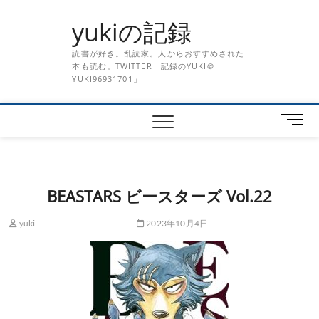
Skip
yukiの記録
to
content
読書が好き。乱読家。人からおすすめされた
本も読む。TWITTER「記録のYUKI＠
YUKI96931701」
メ
ニ
ュ
ー
ボ
BEASTARS ビースターズ Vol.22
タ
ン
yuki
2023年10月4日