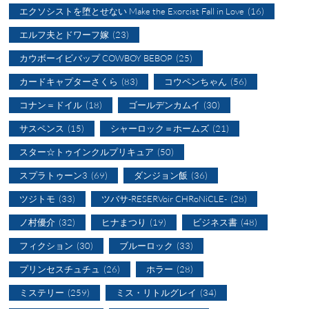
エクソシストを堕とせない Make the Exorcist Fall in Love
(16)
エルフ夫とドワーフ嫁
(23)
カウボーイビバップ COWBOY BEBOP
(25)
カードキャプターさくら
(83)
コウペンちゃん
(56)
コナン＝ドイル
(18)
ゴールデンカムイ
(30)
サスペンス
(15)
シャーロック＝ホームズ
(21)
スター☆トゥインクルプリキュア
(50)
スプラトゥーン3
(69)
ダンジョン飯
(36)
ツジトモ
(33)
ツバサ-RESERVoir CHRoNiCLE-
(28)
ノ村優介
(32)
ヒナまつり
(19)
ビジネス書
(48)
フィクション
(30)
ブルーロック
(33)
プリンセスチュチュ
(26)
ホラー
(28)
ミステリー
(259)
ミス・リトルグレイ
(34)