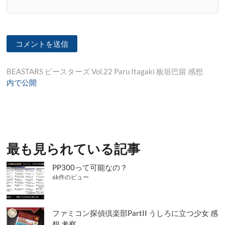
投
BEASTARS ビースターズ Vol.22 Paru Itagaki 板垣巴留 感想
内で公開
稿
ナ
ビ
ゲ
最も見られている記事
ー
シ
PP300って可能なの？
6k件のビュー
ョ
ン
ファミコン探偵倶楽部PartII うしろに立つ少女 感
想 考察