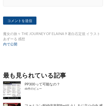
投
魔女の旅々 THE JOURNEY OF ELAINA 9 著白石定規 イラスト
あずーる 感想
稿
内で公開
ナ
ビ
ゲ
ー
最も見られている記事
シ
PP300って可能なの？
ョ
6k件のビュー
ン
ファミコン探偵倶楽部PartII うしろに立つ少女 感