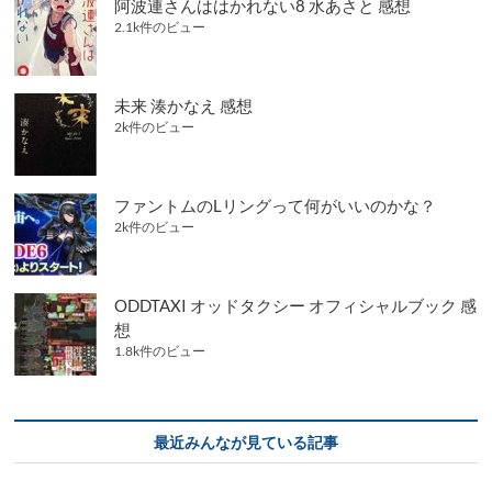
阿波連さんははかれない8 水あさと 感想
2.1k件のビュー
未来 湊かなえ 感想
2k件のビュー
ファントムのLリングって何がいいのかな？
2k件のビュー
ODDTAXI オッドタクシー オフィシャルブック 感
想
1.8k件のビュー
最近みんなが見ている記事