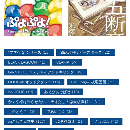
"文学少女"シリーズ
(15)
BEASTARS ビースターズ
(22)
BLACK LAGOON
(41)
CLAMP
(59)
GIANT KILLING ジャイアントキリング
(33)
ODDTAXI オッドタクシー
(15)
Paru Itagaki 板垣巴留
(22)
xxxHOLiC
(19)
あそびあそばせ
(13)
かぐや様は告らせたい ～天才たちの恋愛頭脳戦～
(31)
しのとうこ
(28)
であいもん
(38)
ねこねこ日本史
(127)
ぷそ煮コミ
(21)
ぷよぷよ
(42)