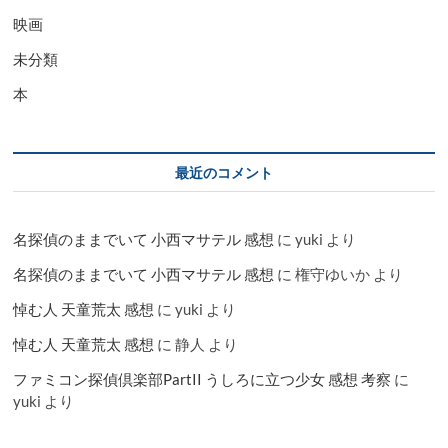
映画
未分類
本
最近のコメント
名探偵のままでいて 小西マサテル 感想
に
yuki
より
名探偵のままでいて 小西マサテル 感想
に
権守ゆいか
より
悼む人 天童荒太 感想
に
yuki
より
悼む人 天童荒太 感想
に
静人
より
ファミコン探偵倶楽部PartII うしろに立つ少女 感想 考察
に
yuki
より