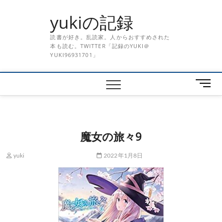
Skip
yukiの記録
to
content
読書が好き。乱読家。人からおすすめされた
本も読む。TWITTER「記録のYUKI＠
YUKI96931701」
メ
ニ
ュ
ー
ボ
魔女の旅々9
タ
ン
yuki
2022年1月8日