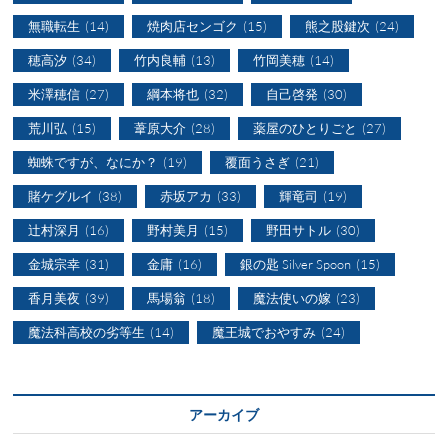
無職転生
(14)
焼肉店センゴク
(15)
熊之股鍵次
(24)
穂高汐
(34)
竹内良輔
(13)
竹岡美穂
(14)
米澤穂信
(27)
綱本将也
(32)
自己啓発
(30)
荒川弘
(15)
葦原大介
(28)
薬屋のひとりごと
(27)
蜘蛛ですが、なにか？
(19)
覆面うさぎ
(21)
賭ケグルイ
(38)
赤坂アカ
(33)
輝竜司
(19)
辻村深月
(16)
野村美月
(15)
野田サトル
(30)
金城宗幸
(31)
金庸
(16)
銀の匙 Silver Spoon
(15)
香月美夜
(39)
馬場翁
(18)
魔法使いの嫁
(23)
魔法科高校の劣等生
(14)
魔王城でおやすみ
(24)
アーカイブ