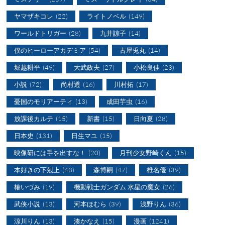
ヤマザキコレ
(22)
ライトノベル
(149)
ワールドトリガー
(28)
九井諒子
(14)
僕のヒーローアカデミア
(54)
古屋兎丸
(14)
堀越耕平
(49)
大武政夫
(27)
小松良佳
(23)
小説
(72)
尚村透
(16)
川村拓
(17)
憂国のモリアーティ
(13)
成田芋虫
(16)
放課後カルテ
(15)
新書
(15)
日向夏
(28)
日本史
(131)
日生マユ
(15)
映像研には手を出すな！
(20)
月刊少女野崎くん
(15)
本好きの下剋上
(43)
森博嗣
(47)
椎名優
(39)
椿いづみ
(19)
機動戦士ガンダム 水星の魔女
(26)
武侠小説
(13)
河本ほむら
(39)
浅野りん
(36)
涼川りん
(13)
湊かなえ
(15)
漫画
(1241)