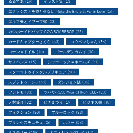
るるてあ
(19)
イラスト集
(13)
エクソシストを堕とせない Make the Exorcist Fall in Love
(16)
エルフ夫とドワーフ嫁
(23)
カウボーイビバップ COWBOY BEBOP
(25)
カードキャプターさくら
(83)
コウペンちゃん
(56)
コナン＝ドイル
(18)
ゴールデンカムイ
(30)
サスペンス
(15)
シャーロック＝ホームズ
(21)
スター☆トゥインクルプリキュア
(50)
スプラトゥーン3
(69)
ダンジョン飯
(36)
ツジトモ
(33)
ツバサ-RESERVoir CHRoNiCLE-
(28)
ノ村優介
(32)
ヒナまつり
(19)
ビジネス書
(48)
フィクション
(30)
ブルーロック
(33)
プリンセスチュチュ
(26)
ホラー
(28)
ミステリー
(259)
ミス・リトルグレイ
(34)