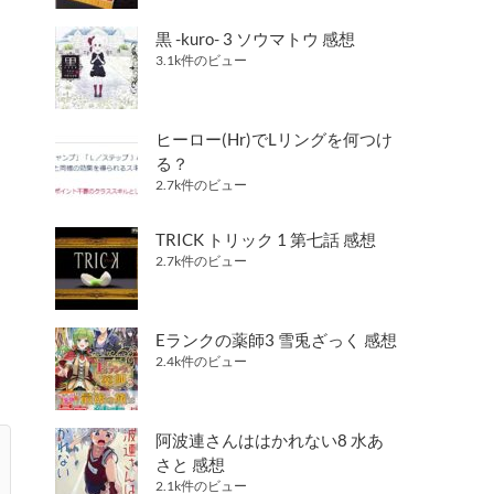
黒 -kuro- 3 ソウマトウ 感想
3.1k件のビュー
ヒーロー(Hr)でLリングを何つけ
る？
2.7k件のビュー
TRICK トリック 1 第七話 感想
2.7k件のビュー
Eランクの薬師3 雪兎ざっく 感想
2.4k件のビュー
阿波連さんははかれない8 水あ
さと 感想
2.1k件のビュー