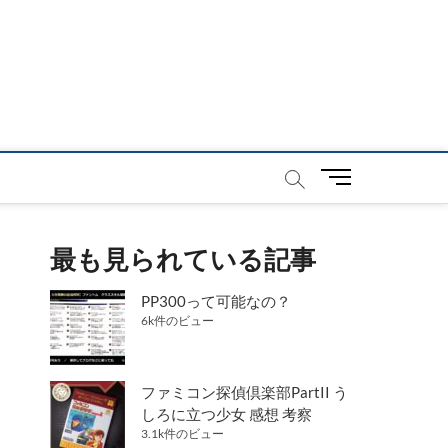
メ
ニ
ュ
ー
最も見られている記事
ボ
タ
PP300って可能なの？
ン
6k件のビュー
ファミコン探偵倶楽部PartII う
しろに立つ少女 感想 考察
3.1k件のビュー