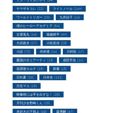
ヤマザキコレ
(22)
ライトノベル
(149)
ワールドトリガー
(28)
九井諒子
(14)
僕のヒーローアカデミア
(54)
古屋兎丸
(14)
堀越耕平
(49)
大武政夫
(27)
小松良佳
(23)
小説
(72)
尚村透
(16)
川村拓
(17)
憂国のモリアーティ
(13)
成田芋虫
(16)
放課後カルテ
(15)
新書
(15)
日向夏
(28)
日本史
(131)
日生マユ
(15)
映像研には手を出すな！
(20)
月刊少女野崎くん
(15)
本好きの下剋上
(43)
森博嗣
(47)