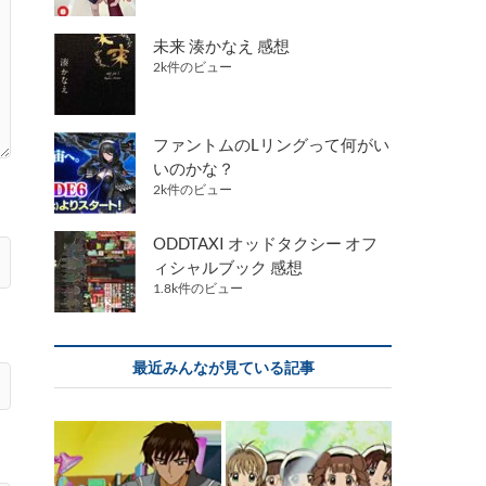
未来 湊かなえ 感想
2k件のビュー
ファントムのLリングって何がい
いのかな？
2k件のビュー
ODDTAXI オッドタクシー オフ
ィシャルブック 感想
1.8k件のビュー
最近みんなが見ている記事