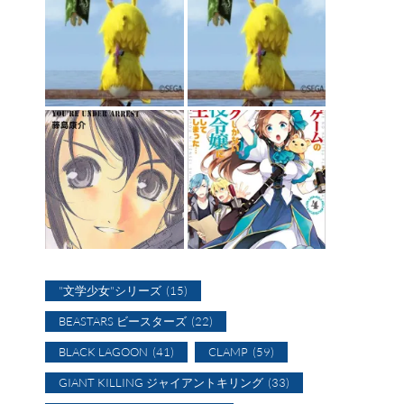
"文学少女"シリーズ
(15)
BEASTARS ビースターズ
(22)
BLACK LAGOON
(41)
CLAMP
(59)
GIANT KILLING ジャイアントキリング
(33)