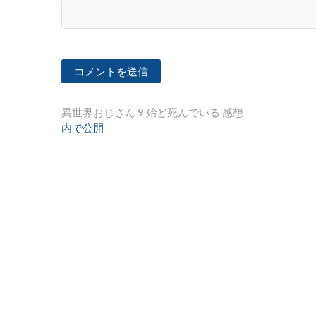
投
異世界おじさん 9 殆ど死んでいる 感想
内で公開
稿
ナ
ビ
ゲ
ー
シ
ョ
ン