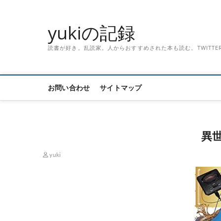
Skip
to
yukiの記録
content
読書が好き。乱読家。人からおすすめされた本も読む。TWITTER「記録
お問い合わせ
サイトマップ
異世
yuki