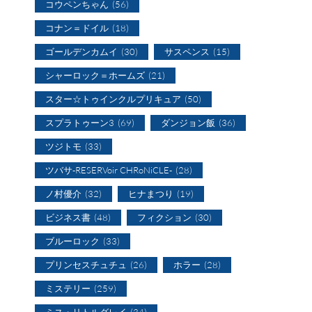
コウペンちゃん
(56)
コナン＝ドイル
(18)
ゴールデンカムイ
(30)
サスペンス
(15)
シャーロック＝ホームズ
(21)
スター☆トゥインクルプリキュア
(50)
スプラトゥーン3
(69)
ダンジョン飯
(36)
ツジトモ
(33)
ツバサ-RESERVoir CHRoNiCLE-
(28)
ノ村優介
(32)
ヒナまつり
(19)
ビジネス書
(48)
フィクション
(30)
ブルーロック
(33)
プリンセスチュチュ
(26)
ホラー
(28)
ミステリー
(259)
ミス・リトルグレイ
(34)