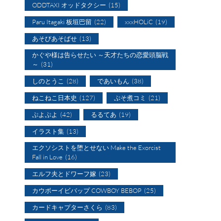
ODDTAXI オッドタクシー
(15)
Paru Itagaki 板垣巴留
(22)
xxxHOLiC
(19)
あそびあそばせ
(13)
かぐや様は告らせたい ～天才たちの恋愛頭脳戦
～
(31)
しのとうこ
(28)
であいもん
(38)
ねこねこ日本史
(127)
ぷそ煮コミ
(21)
ぷよぷよ
(42)
るるてあ
(19)
イラスト集
(13)
エクソシストを堕とせない Make the Exorcist
Fall in Love
(16)
エルフ夫とドワーフ嫁
(23)
カウボーイビバップ COWBOY BEBOP
(25)
カードキャプターさくら
(83)