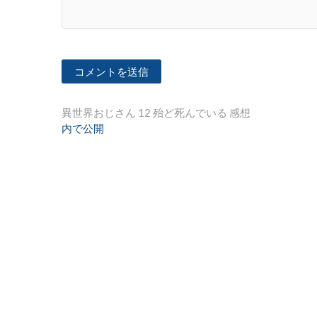
投
異世界おじさん 12 殆ど死んでいる 感想
内で公開
稿
ナ
ビ
ゲ
ー
シ
ョ
ン