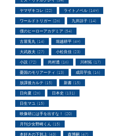
ヤマザキコレ
(22)
ライトノベル
(149)
ワールドトリガー
(28)
九井諒子
(14)
僕のヒーローアカデミア
(54)
古屋兎丸
(14)
堀越耕平
(49)
大武政夫
(27)
小松良佳
(23)
小説
(72)
尚村透
(16)
川村拓
(17)
憂国のモリアーティ
(13)
成田芋虫
(16)
放課後カルテ
(15)
新書
(15)
日向夏
(28)
日本史
(131)
日生マユ
(15)
映像研には手を出すな！
(20)
月刊少女野崎くん
(15)
本好きの下剋上
(43)
森博嗣
(47)