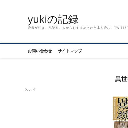
Skip
to
yukiの記録
content
読書が好き。乱読家。人からおすすめされた本も読む。TWITTER「記録
お問い合わせ
サイトマップ
異世
yuki