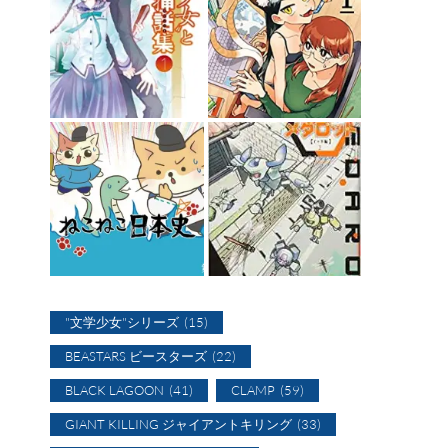
"文学少女"シリーズ
(15)
BEASTARS ビースターズ
(22)
BLACK LAGOON
(41)
CLAMP
(59)
GIANT KILLING ジャイアントキリング
(33)