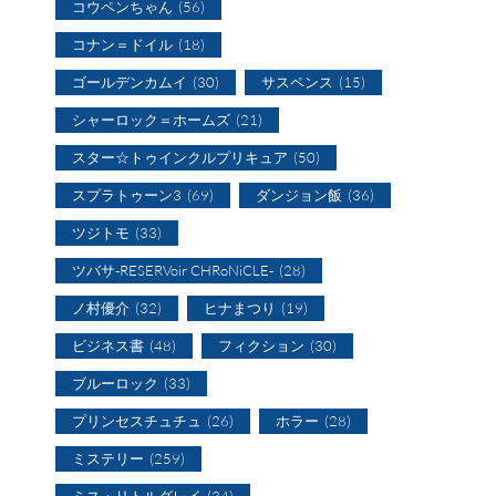
コウペンちゃん
(56)
コナン＝ドイル
(18)
ゴールデンカムイ
(30)
サスペンス
(15)
シャーロック＝ホームズ
(21)
スター☆トゥインクルプリキュア
(50)
スプラトゥーン3
(69)
ダンジョン飯
(36)
ツジトモ
(33)
ツバサ-RESERVoir CHRoNiCLE-
(28)
ノ村優介
(32)
ヒナまつり
(19)
ビジネス書
(48)
フィクション
(30)
ブルーロック
(33)
プリンセスチュチュ
(26)
ホラー
(28)
ミステリー
(259)
ミス・リトルグレイ
(34)