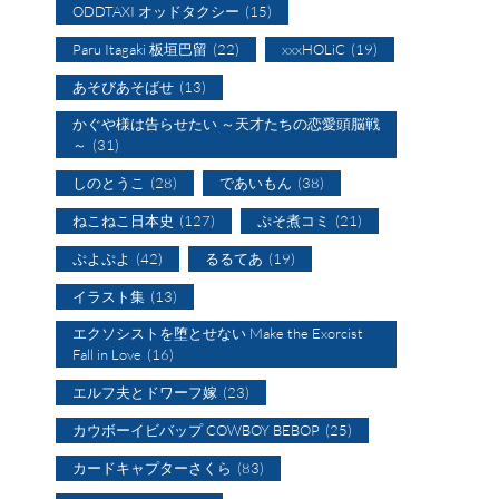
ODDTAXI オッドタクシー
(15)
Paru Itagaki 板垣巴留
(22)
xxxHOLiC
(19)
あそびあそばせ
(13)
かぐや様は告らせたい ～天才たちの恋愛頭脳戦
～
(31)
しのとうこ
(28)
であいもん
(38)
ねこねこ日本史
(127)
ぷそ煮コミ
(21)
ぷよぷよ
(42)
るるてあ
(19)
イラスト集
(13)
エクソシストを堕とせない Make the Exorcist
Fall in Love
(16)
エルフ夫とドワーフ嫁
(23)
カウボーイビバップ COWBOY BEBOP
(25)
カードキャプターさくら
(83)