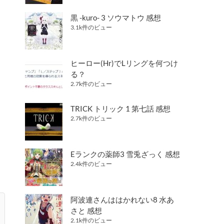
黒 -kuro- 3 ソウマトウ 感想
3.1k件のビュー
ヒーロー(Hr)でLリングを何つけ
る？
2.7k件のビュー
TRICK トリック 1 第七話 感想
2.7k件のビュー
Eランクの薬師3 雪兎ざっく 感想
2.4k件のビュー
阿波連さんははかれない8 水あ
さと 感想
2.1k件のビュー