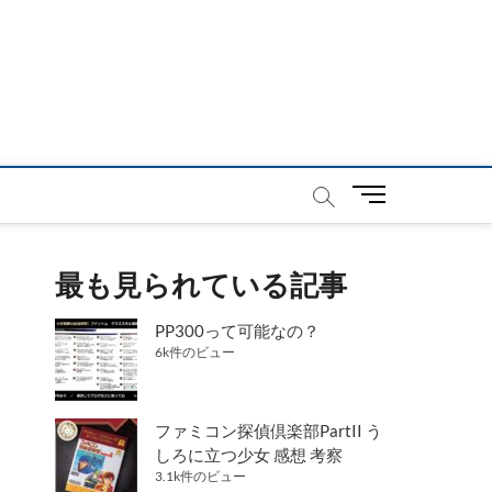
メ
ニ
ュ
ー
最も見られている記事
ボ
タ
PP300って可能なの？
ン
6k件のビュー
ファミコン探偵倶楽部PartII う
しろに立つ少女 感想 考察
3.1k件のビュー