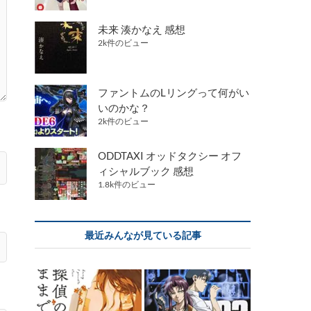
未来 湊かなえ 感想
2k件のビュー
ファントムのLリングって何がい
いのかな？
2k件のビュー
ODDTAXI オッドタクシー オフ
ィシャルブック 感想
1.8k件のビュー
最近みんなが見ている記事