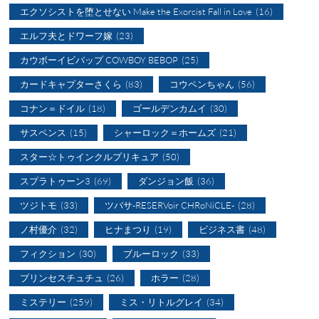
エクソシストを堕とせない Make the Exorcist Fall in Love
(16)
エルフ夫とドワーフ嫁
(23)
カウボーイビバップ COWBOY BEBOP
(25)
カードキャプターさくら
(83)
コウペンちゃん
(56)
コナン＝ドイル
(18)
ゴールデンカムイ
(30)
サスペンス
(15)
シャーロック＝ホームズ
(21)
スター☆トゥインクルプリキュア
(50)
スプラトゥーン3
(69)
ダンジョン飯
(36)
ツジトモ
(33)
ツバサ-RESERVoir CHRoNiCLE-
(28)
ノ村優介
(32)
ヒナまつり
(19)
ビジネス書
(48)
フィクション
(30)
ブルーロック
(33)
プリンセスチュチュ
(26)
ホラー
(28)
ミステリー
(259)
ミス・リトルグレイ
(34)