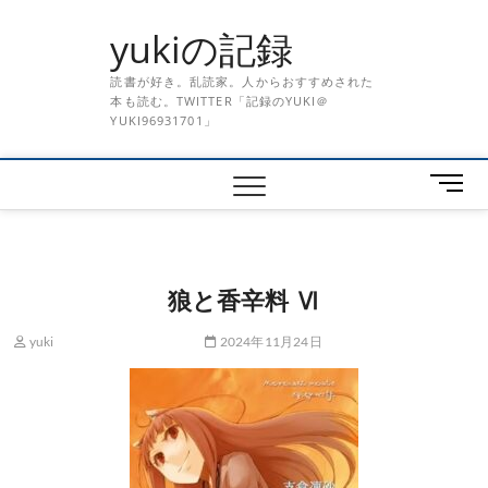
Skip
yukiの記録
to
content
読書が好き。乱読家。人からおすすめされた
本も読む。TWITTER「記録のYUKI＠
YUKI96931701」
メ
ニ
ュ
ー
ボ
狼と香辛料 Ⅵ
タ
ン
yuki
2024年11月24日