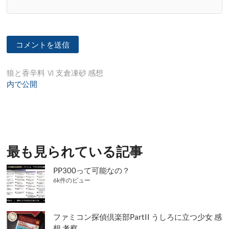
投
狼と香辛料 Ⅵ 支倉凍砂 感想
内で公開
稿
ナ
ビ
ゲ
最も見られている記事
ー
シ
PP300って可能なの？
6k件のビュー
ョ
ン
ファミコン探偵倶楽部PartII うしろに立つ少女 感
想 考察