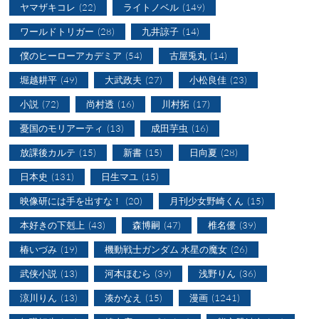
ヤマザキコレ
(22)
ライトノベル
(149)
ワールドトリガー
(28)
九井諒子
(14)
僕のヒーローアカデミア
(54)
古屋兎丸
(14)
堀越耕平
(49)
大武政夫
(27)
小松良佳
(23)
小説
(72)
尚村透
(16)
川村拓
(17)
憂国のモリアーティ
(13)
成田芋虫
(16)
放課後カルテ
(15)
新書
(15)
日向夏
(28)
日本史
(131)
日生マユ
(15)
映像研には手を出すな！
(20)
月刊少女野崎くん
(15)
本好きの下剋上
(43)
森博嗣
(47)
椎名優
(39)
椿いづみ
(19)
機動戦士ガンダム 水星の魔女
(26)
武侠小説
(13)
河本ほむら
(39)
浅野りん
(36)
涼川りん
(13)
湊かなえ
(15)
漫画
(1241)