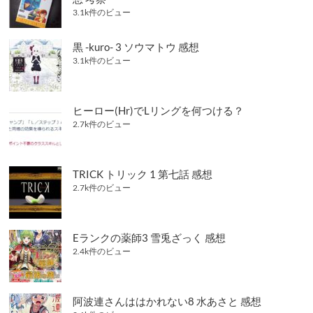
3.1k件のビュー
黒 -kuro- 3 ソウマトウ 感想
3.1k件のビュー
ヒーロー(Hr)でLリングを何つける？
2.7k件のビュー
TRICK トリック 1 第七話 感想
2.7k件のビュー
Eランクの薬師3 雪兎ざっく 感想
2.4k件のビュー
阿波連さんははかれない8 水あさと 感想