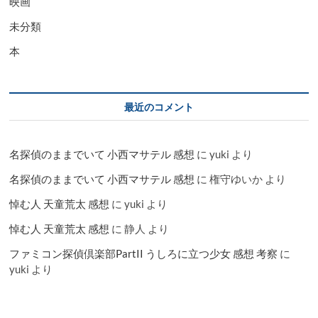
映画
未分類
本
最近のコメント
名探偵のままでいて 小西マサテル 感想
に
yuki
より
名探偵のままでいて 小西マサテル 感想
に
権守ゆいか
より
悼む人 天童荒太 感想
に
yuki
より
悼む人 天童荒太 感想
に
静人
より
ファミコン探偵倶楽部PartII うしろに立つ少女 感想 考察
に
yuki
より