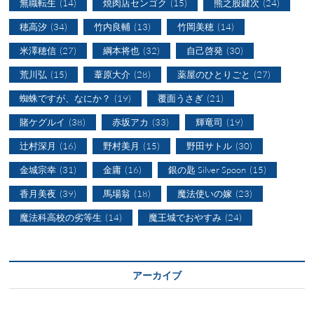
無職転生
(14)
焼肉店センゴク
(15)
熊之股鍵次
(24)
穂高汐
(34)
竹内良輔
(13)
竹岡美穂
(14)
米澤穂信
(27)
綱本将也
(32)
自己啓発
(30)
荒川弘
(15)
葦原大介
(28)
薬屋のひとりごと
(27)
蜘蛛ですが、なにか？
(19)
覆面うさぎ
(21)
賭ケグルイ
(38)
赤坂アカ
(33)
輝竜司
(19)
辻村深月
(16)
野村美月
(15)
野田サトル
(30)
金城宗幸
(31)
金庸
(16)
銀の匙 Silver Spoon
(15)
香月美夜
(39)
馬場翁
(18)
魔法使いの嫁
(23)
魔法科高校の劣等生
(14)
魔王城でおやすみ
(24)
アーカイブ