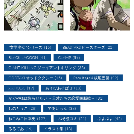
"文学少女"シリーズ
(15)
BEASTARS ビースターズ
(22)
BLACK LAGOON
(41)
CLAMP
(59)
GIANT KILLING ジャイアントキリング
(33)
ODDTAXI オッドタクシー
(15)
Paru Itagaki 板垣巴留
(22)
xxxHOLiC
(19)
あそびあそばせ
(13)
かぐや様は告らせたい ～天才たちの恋愛頭脳戦～
(31)
しのとうこ
(28)
であいもん
(38)
ねこねこ日本史
(127)
ぷそ煮コミ
(21)
ぷよぷよ
(42)
るるてあ
(19)
イラスト集
(13)