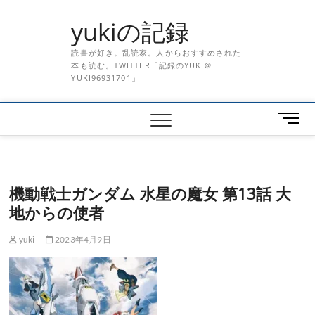
Skip
yukiの記録
to
content
読書が好き。乱読家。人からおすすめされた
本も読む。TWITTER「記録のYUKI＠
YUKI96931701」
メ
ニ
ュ
ー
ボ
機動戦士ガンダム 水星の魔女 第13話 大
タ
地からの使者
ン
yuki
2023年4月9日