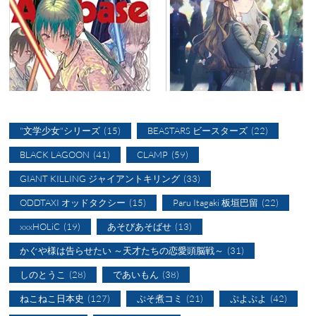
"文学少女"シリーズ
(15)
BEASTARS ビースターズ
(22)
BLACK LAGOON
(41)
CLAMP
(59)
GIANT KILLING ジャイアントキリング
(33)
ODDTAXI オッドタクシー
(15)
Paru Itagaki 板垣巴留
(22)
xxxHOLiC
(19)
あそびあそばせ
(13)
かぐや様は告らせたい ～天才たちの恋愛頭脳戦～
(31)
しのとうこ
(28)
であいもん
(38)
ねこねこ日本史
(127)
ぷそ煮コミ
(21)
ぷよぷよ
(42)