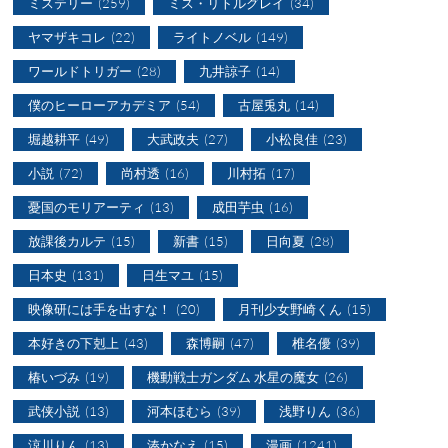
ミステリー
(259)
ミス・リトルグレイ
(34)
ヤマザキコレ
(22)
ライトノベル
(149)
ワールドトリガー
(28)
九井諒子
(14)
僕のヒーローアカデミア
(54)
古屋兎丸
(14)
堀越耕平
(49)
大武政夫
(27)
小松良佳
(23)
小説
(72)
尚村透
(16)
川村拓
(17)
憂国のモリアーティ
(13)
成田芋虫
(16)
放課後カルテ
(15)
新書
(15)
日向夏
(28)
日本史
(131)
日生マユ
(15)
映像研には手を出すな！
(20)
月刊少女野崎くん
(15)
本好きの下剋上
(43)
森博嗣
(47)
椎名優
(39)
椿いづみ
(19)
機動戦士ガンダム 水星の魔女
(26)
武侠小説
(13)
河本ほむら
(39)
浅野りん
(36)
涼川りん
(13)
湊かなえ
(15)
漫画
(1241)