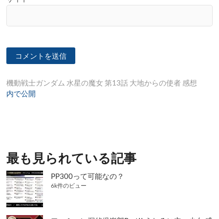
投
機動戦士ガンダム 水星の魔女 第13話 大地からの使者 感想
内で公開
稿
ナ
ビ
ゲ
最も見られている記事
ー
シ
PP300って可能なの？
6k件のビュー
ョ
ン