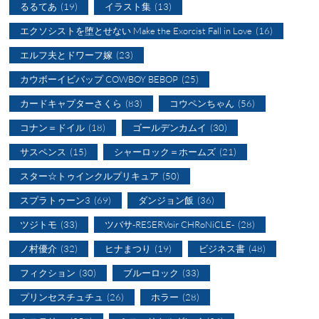
るるてあ
(19)
イラスト集
(13)
エクソシストを堕とせない Make the Exorcist Fall in Love
(16)
エルフ夫とドワーフ嫁
(23)
カウボーイビバップ COWBOY BEBOP
(25)
カードキャプターさくら
(83)
コウペンちゃん
(56)
コナン＝ドイル
(18)
ゴールデンカムイ
(30)
サスペンス
(15)
シャーロック＝ホームズ
(21)
スター☆トゥインクルプリキュア
(50)
スプラトゥーン3
(69)
ダンジョン飯
(36)
ツジトモ
(33)
ツバサ-RESERVoir CHRoNiCLE-
(28)
ノ村優介
(32)
ヒナまつり
(19)
ビジネス書
(48)
フィクション
(30)
ブルーロック
(33)
プリンセスチュチュ
(26)
ホラー
(28)