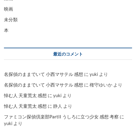
映画
未分類
本
最近のコメント
名探偵のままでいて 小西マサテル 感想
に
yuki
より
名探偵のままでいて 小西マサテル 感想
に
権守ゆいか
より
悼む人 天童荒太 感想
に
yuki
より
悼む人 天童荒太 感想
に
静人
より
ファミコン探偵倶楽部PartII うしろに立つ少女 感想 考察
に
yuki
より