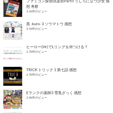
ファミコン探偵倶楽部PartII うしろに立つ少女 感
想 考察
3.1k件のビュー
黒 -kuro- 3 ソウマトウ 感想
3.1k件のビュー
ヒーロー(Hr)でLリングを何つける？
2.7k件のビュー
TRICK トリック 1 第七話 感想
2.7k件のビュー
Eランクの薬師3 雪兎ざっく 感想
2.4k件のビュー