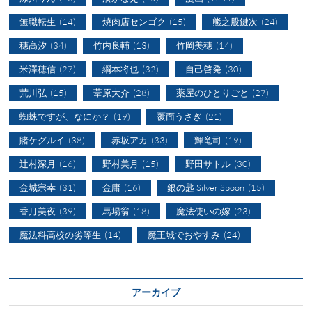
無職転生
(14)
焼肉店センゴク
(15)
熊之股鍵次
(24)
穂高汐
(34)
竹内良輔
(13)
竹岡美穂
(14)
米澤穂信
(27)
綱本将也
(32)
自己啓発
(30)
荒川弘
(15)
葦原大介
(28)
薬屋のひとりごと
(27)
蜘蛛ですが、なにか？
(19)
覆面うさぎ
(21)
賭ケグルイ
(38)
赤坂アカ
(33)
輝竜司
(19)
辻村深月
(16)
野村美月
(15)
野田サトル
(30)
金城宗幸
(31)
金庸
(16)
銀の匙 Silver Spoon
(15)
香月美夜
(39)
馬場翁
(18)
魔法使いの嫁
(23)
魔法科高校の劣等生
(14)
魔王城でおやすみ
(24)
アーカイブ