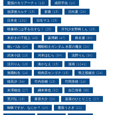
憂国のモリアーティ
(13)
成田芋虫
(16)
放課後カルテ
(15)
新書
(15)
日向夏
(28)
日本史
(131)
日生マユ
(15)
映像研には手を出すな！
(20)
月刊少女野崎くん
(15)
本好きの下剋上
(43)
森博嗣
(47)
椎名優
(39)
椿いづみ
(19)
機動戦士ガンダム 水星の魔女
(26)
武侠小説
(13)
河本ほむら
(39)
浅野りん
(36)
涼川りん
(13)
湊かなえ
(15)
漫画
(1241)
無職転生
(14)
焼肉店センゴク
(15)
熊之股鍵次
(24)
穂高汐
(34)
竹内良輔
(13)
竹岡美穂
(14)
米澤穂信
(27)
綱本将也
(32)
自己啓発
(30)
荒川弘
(15)
葦原大介
(28)
薬屋のひとりごと
(27)
蜘蛛ですが、なにか？
(19)
覆面うさぎ
(21)