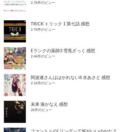
2.7k件のビュー
TRICK トリック 1 第七話 感想
2.7k件のビュー
Eランクの薬師3 雪兎ざっく 感想
2.4k件のビュー
阿波連さんははかれない8 水あさと 感想
2.1k件のビュー
未来 湊かなえ 感想
2k件のビュー
ファントムのLリングって何がいいのかな？