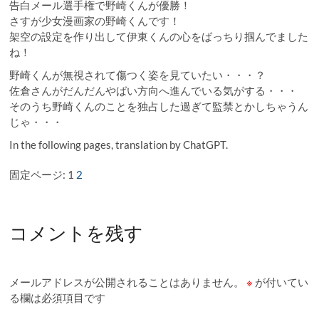
告白メール選手権で野崎くんが優勝！
さすが少女漫画家の野崎くんです！
架空の設定を作り出して伊東くんの心をばっちり掴んでました
ね！
野崎くんが無視されて傷つく姿を見ていたい・・・？
佐倉さんがだんだんやばい方向へ進んでいる気がする・・・
そのうち野崎くんのことを独占した過ぎて監禁とかしちゃうん
じゃ・・・
In the following pages, translation by ChatGPT.
固定ページ:
1
2
コメントを残す
メールアドレスが公開されることはありません。
※
が付いてい
る欄は必須項目です