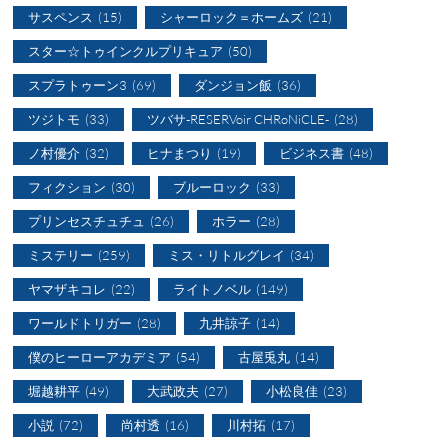
サスペンス
(15)
シャーロック＝ホームズ
(21)
スター☆トゥインクルプリキュア
(50)
スプラトゥーン3
(69)
ダンジョン飯
(36)
ツジトモ
(33)
ツバサ-RESERVoir CHRoNiCLE-
(28)
ノ村優介
(32)
ヒナまつり
(19)
ビジネス書
(48)
フィクション
(30)
ブルーロック
(33)
プリンセスチュチュ
(26)
ホラー
(28)
ミステリー
(259)
ミス・リトルグレイ
(34)
ヤマザキコレ
(22)
ライトノベル
(149)
ワールドトリガー
(28)
九井諒子
(14)
僕のヒーローアカデミア
(54)
古屋兎丸
(14)
堀越耕平
(49)
大武政夫
(27)
小松良佳
(23)
小説
(72)
尚村透
(16)
川村拓
(17)