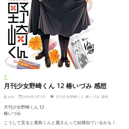
本
月刊少女野崎くん 12 椿いづみ 感想
yuki
2024年1月7日
月刊少女野崎くん
椿いづみ
漫画
月刊少女野崎くん 12
椿いづみ
こうして見ると鹿島くんと麗さんって結構似ているかも！