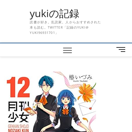
Skip
yukiの記録
to
content
読書が好き。乱読家。人からおすすめされた
本も読む。TWITTER「記録のYUKI＠
YUKI96931701」
メ
ニ
ュ
ー
ボ
タ
ン