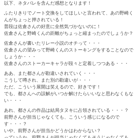
以下、ネタバレを含んだ感想となります！
ふたりきりでノート交換をしてほしいと言われて、あの野崎く
んがちょっと押されている！
普段は佐倉さんの好意に全然気づかないのに！
佐倉さんと野崎くんの距離がちょっと縮まったのでしょうか？
佐倉さんが書いたリレー小説のオチって・・・
佐倉さんの望みって野崎くんのストーキングをすることなので
しょうか・・・
佐倉さんのストーカーキャラが段々と定着しつつある・・・
ああ、また都さんが勘違いされていく・・・
こうして噂され、また別の勘違いが・・・
ただ、こういう展開は笑えるので、好きです！
でも、都さんへの誤解がいつか解けたらいいなと思わなくもな
い・・・
あれ、都さんの作品は結局タヌキに占領されている・・・？
前野さんが担当じゃなくても、こういう感じになるので
す・・・？
いや、前野さんが担当かどうかはわからない？
っていうか、前野さんが担当じゃなくてもそうじゃなくても、