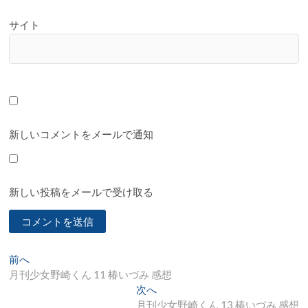
サイト
新しいコメントをメールで通知
新しい投稿をメールで受け取る
投
過
前へ
去
月刊少女野崎くん 11 椿いづみ 感想
稿
の
次
次へ
ナ
投
の
月刊少女野崎くん 13 椿いづみ 感想