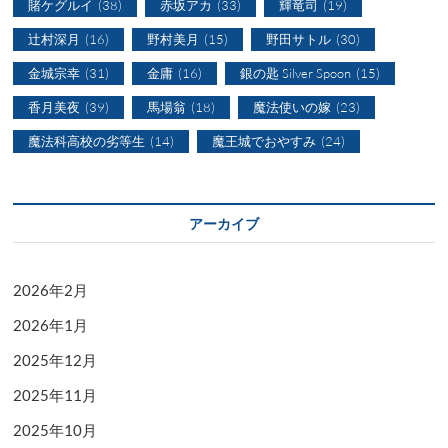
賭ケグルイ
(38)
赤坂アカ
(33)
輝竜司
(19)
辻村深月
(16)
野村美月
(15)
野田サトル
(30)
金城宗幸
(31)
金庸
(16)
銀の匙 Silver Spoon
(15)
香月美夜
(39)
馬場翁
(18)
魔法使いの嫁
(23)
魔法科高校の劣等生
(14)
魔王城でおやすみ
(24)
アーカイブ
2026年2月
2026年1月
2025年12月
2025年11月
2025年10月