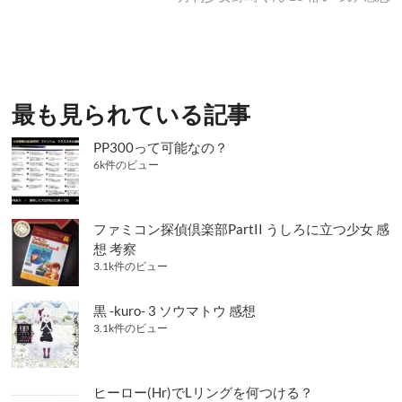
稿:
投
ビ
稿:
ゲ
ー
シ
最も見られている記事
ョ
PP300って可能なの？
ン
6k件のビュー
ファミコン探偵倶楽部PartII うしろに立つ少女 感
想 考察
3.1k件のビュー
黒 -kuro- 3 ソウマトウ 感想
3.1k件のビュー
ヒーロー(Hr)でLリングを何つける？