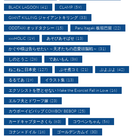
BLACK LAGOON
(41)
CLAMP
(59)
GIANT KILLING ジャイアントキリング
(33)
ODDTAXI オッドタクシー
(15)
Paru Itagaki 板垣巴留
(22)
xxxHOLiC
(19)
あそびあそばせ
(13)
かぐや様は告らせたい ～天才たちの恋愛頭脳戦～
(31)
しのとうこ
(28)
であいもん
(38)
ねこねこ日本史
(127)
ぷそ煮コミ
(21)
ぷよぷよ
(42)
るるてあ
(19)
イラスト集
(13)
エクソシストを堕とせない Make the Exorcist Fall in Love
(16)
エルフ夫とドワーフ嫁
(23)
カウボーイビバップ COWBOY BEBOP
(25)
カードキャプターさくら
(83)
コウペンちゃん
(56)
コナン＝ドイル
(18)
ゴールデンカムイ
(30)