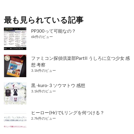
ー
シ
最も見られている記事
ョ
ン
PP300って可能なの？
6k件のビュー
ファミコン探偵倶楽部PartII うしろに立つ少女 感
想 考察
3.1k件のビュー
黒 -kuro- 3 ソウマトウ 感想
3.1k件のビュー
ヒーロー(Hr)でLリングを何つける？
2.7k件のビュー