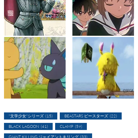
"文学少女"シリーズ
(15)
BEASTARS ビースターズ
(22)
BLACK LAGOON
(41)
CLAMP
(59)
GIANT KILLING ジャイアントキリング
(33)