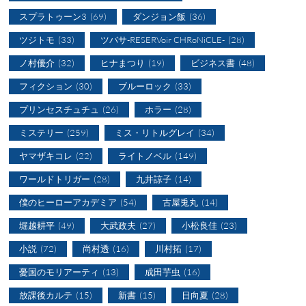
スプラトゥーン3
(69)
ダンジョン飯
(36)
ツジトモ
(33)
ツバサ-RESERVoir CHRoNiCLE-
(28)
ノ村優介
(32)
ヒナまつり
(19)
ビジネス書
(48)
フィクション
(30)
ブルーロック
(33)
プリンセスチュチュ
(26)
ホラー
(28)
ミステリー
(259)
ミス・リトルグレイ
(34)
ヤマザキコレ
(22)
ライトノベル
(149)
ワールドトリガー
(28)
九井諒子
(14)
僕のヒーローアカデミア
(54)
古屋兎丸
(14)
堀越耕平
(49)
大武政夫
(27)
小松良佳
(23)
小説
(72)
尚村透
(16)
川村拓
(17)
憂国のモリアーティ
(13)
成田芋虫
(16)
放課後カルテ
(15)
新書
(15)
日向夏
(28)