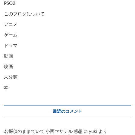
PSO2
このブログについて
アニメ
ゲーム
ドラマ
動画
映画
未分類
本
最近のコメント
名探偵のままでいて 小西マサテル 感想
に
yuki
より