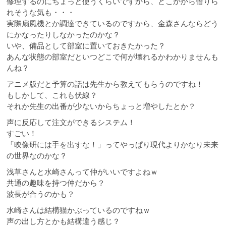
修理するのにちょっと使うくらいですから、どこかから借りら
れそうな気も・・・
実際扇風機とか調達できているのですから、金森さんならどう
にかなったりしなかったのかな？
いや、備品として部室に置いておきたかった？
あんな状態の部室だといつどこで何が壊れるかわかりませんも
んね？
アニメ版だと予算の話は先生から教えてもらうのですね！
もしかして、これも伏線？
それか先生の出番が少ないからちょっと増やしたとか？
声に反応して注文ができるシステム！
すごい！
「映像研には手を出すな！」ってやっぱり現代よりかなり未来
の世界なのかな？
浅草さんと水崎さんって仲がいいですよねｗ
共通の趣味を持つ仲だから？
波長が合うのかも？
水崎さんは結構猫かぶっているのですねｗ
声の出し方とかも結構違う感じ？