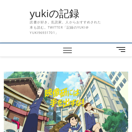
Skip
yukiの記録
to
content
読書が好き。乱読家。人からおすすめされた
本も読む。TWITTER「記録のYUKI＠
YUKI96931701」
メ
ニ
ュ
ー
ボ
タ
ン