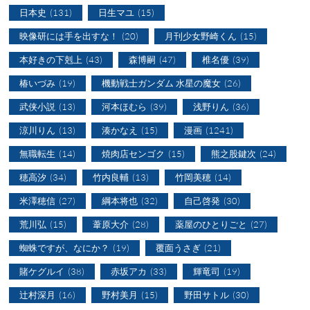
日本史
(131)
日生マユ
(15)
映像研には手を出すな！
(20)
月刊少女野崎くん
(15)
本好きの下剋上
(43)
森博嗣
(47)
椎名優
(39)
椿いづみ
(19)
機動戦士ガンダム 水星の魔女
(26)
武侠小説
(13)
河本ほむら
(39)
浅野りん
(36)
涼川りん
(13)
湊かなえ
(15)
漫画
(1241)
無職転生
(14)
焼肉店センゴク
(15)
熊之股鍵次
(24)
穂高汐
(34)
竹内良輔
(13)
竹岡美穂
(14)
米澤穂信
(27)
綱本将也
(32)
自己啓発
(30)
荒川弘
(15)
葦原大介
(28)
薬屋のひとりごと
(27)
蜘蛛ですが、なにか？
(19)
覆面うさぎ
(21)
賭ケグルイ
(38)
赤坂アカ
(33)
輝竜司
(19)
辻村深月
(16)
野村美月
(15)
野田サトル
(30)