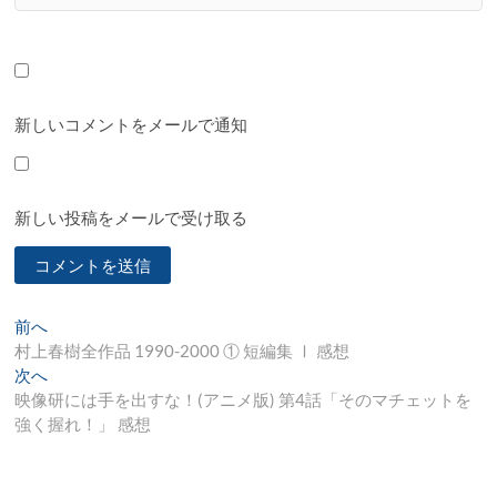
新しいコメントをメールで通知
新しい投稿をメールで受け取る
投
過
前へ
去
村上春樹全作品 1990-2000 ① 短編集 Ⅰ 感想
稿
の
次
次へ
ナ
投
の
映像研には手を出すな！(アニメ版) 第4話「そのマチェットを
稿:
投
強く握れ！」 感想
ビ
稿:
ゲ