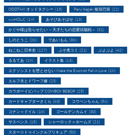
ODDTAXI オッドタクシー
(15)
Paru Itagaki 板垣巴留
(22)
xxxHOLiC
(19)
あそびあそばせ
(13)
かぐや様は告らせたい ～天才たちの恋愛頭脳戦～
(31)
しのとうこ
(28)
であいもん
(38)
ねこねこ日本史
(127)
ぷそ煮コミ
(21)
ぷよぷよ
(42)
るるてあ
(19)
イラスト集
(13)
エクソシストを堕とせない Make the Exorcist Fall in Love
(16)
エルフ夫とドワーフ嫁
(23)
カウボーイビバップ COWBOY BEBOP
(25)
カードキャプターさくら
(83)
コウペンちゃん
(56)
コナン＝ドイル
(18)
ゴールデンカムイ
(30)
サスペンス
(15)
シャーロック＝ホームズ
(21)
スター☆トゥインクルプリキュア
(50)