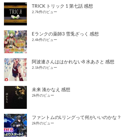
TRICK トリック 1 第七話 感想
2.7k件のビュー
Eランクの薬師3 雪兎ざっく 感想
2.4k件のビュー
阿波連さんははかれない8 水あさと 感想
2.1k件のビュー
未来 湊かなえ 感想
2k件のビュー
ファントムのLリングって何がいいのかな？
2k件のビュー