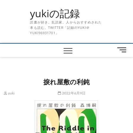
Skip
yukiの記録
to
content
読書が好き。乱読家。人からおすすめされた
本も読む。TWITTER「記録のYUKI＠
YUKI96931701」
メ
ニ
ュ
ー
ボ
捩れ屋敷の利鈍
タ
ン
yuki
2022年6月9日