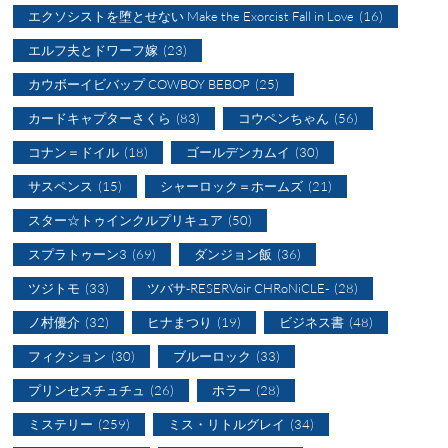
エクソシストを堕とせない Make the Exorcist Fall in Love
(16)
エルフ夫とドワーフ嫁
(23)
カウボーイビバップ COWBOY BEBOP
(25)
カードキャプターさくら
(83)
コウペンちゃん
(56)
コナン＝ドイル
(18)
ゴールデンカムイ
(30)
サスペンス
(15)
シャーロック＝ホームズ
(21)
スター☆トゥインクルプリキュア
(50)
スプラトゥーン3
(69)
ダンジョン飯
(36)
ツジトモ
(33)
ツバサ-RESERVoir CHRoNiCLE-
(28)
ノ村優介
(32)
ヒナまつり
(19)
ビジネス書
(48)
フィクション
(30)
ブルーロック
(33)
プリンセスチュチュ
(26)
ホラー
(28)
ミステリー
(259)
ミス・リトルグレイ
(34)