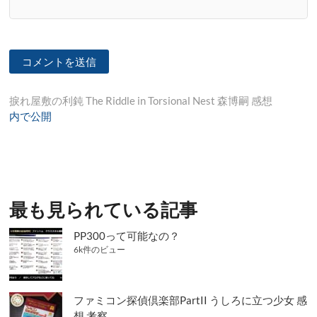
投
捩れ屋敷の利鈍 The Riddle in Torsional Nest 森博嗣 感想
内で公開
稿
ナ
ビ
ゲ
最も見られている記事
ー
シ
PP300って可能なの？
6k件のビュー
ョ
ン
ファミコン探偵倶楽部PartII うしろに立つ少女 感
想 考察