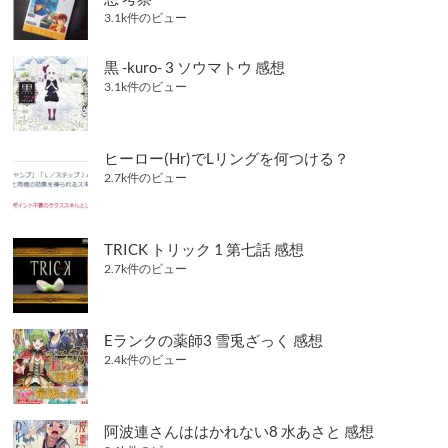
3.1k件のビュー
黒 -kuro- 3 ソウマトウ 感想
3.1k件のビュー
ヒーロー(Hr)でLリングを何つける？
2.7k件のビュー
TRICK トリック 1 第七話 感想
2.7k件のビュー
Eランクの薬師3 雪兎ざっく 感想
2.4k件のビュー
阿波連さんははかれない8 水あさと 感想