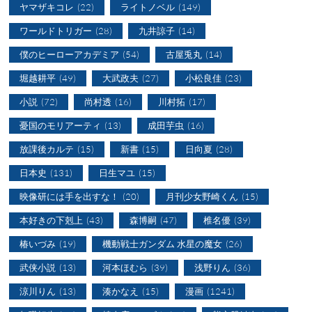
ヤマザキコレ
(22)
ライトノベル
(149)
ワールドトリガー
(28)
九井諒子
(14)
僕のヒーローアカデミア
(54)
古屋兎丸
(14)
堀越耕平
(49)
大武政夫
(27)
小松良佳
(23)
小説
(72)
尚村透
(16)
川村拓
(17)
憂国のモリアーティ
(13)
成田芋虫
(16)
放課後カルテ
(15)
新書
(15)
日向夏
(28)
日本史
(131)
日生マユ
(15)
映像研には手を出すな！
(20)
月刊少女野崎くん
(15)
本好きの下剋上
(43)
森博嗣
(47)
椎名優
(39)
椿いづみ
(19)
機動戦士ガンダム 水星の魔女
(26)
武侠小説
(13)
河本ほむら
(39)
浅野りん
(36)
涼川りん
(13)
湊かなえ
(15)
漫画
(1241)