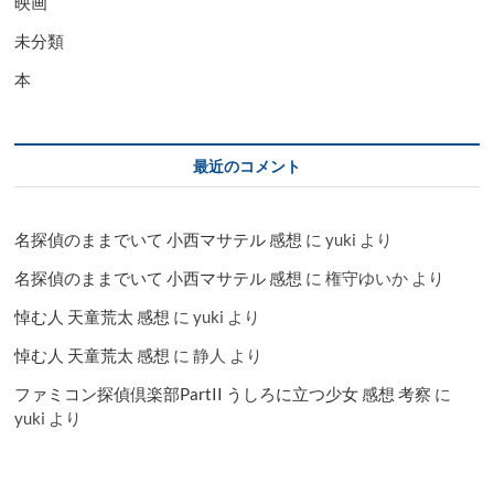
映画
未分類
本
最近のコメント
名探偵のままでいて 小西マサテル 感想
に
yuki
より
名探偵のままでいて 小西マサテル 感想
に
権守ゆいか
より
悼む人 天童荒太 感想
に
yuki
より
悼む人 天童荒太 感想
に
静人
より
ファミコン探偵倶楽部PartII うしろに立つ少女 感想 考察
に
yuki
より