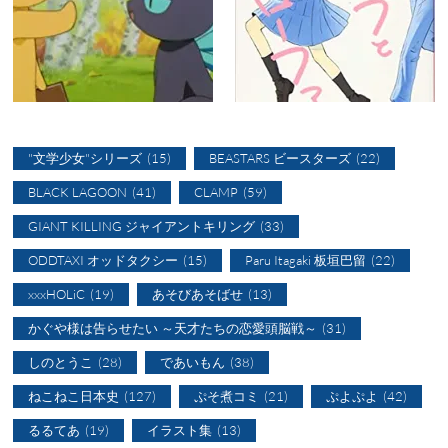
"文学少女"シリーズ
(15)
BEASTARS ビースターズ
(22)
BLACK LAGOON
(41)
CLAMP
(59)
GIANT KILLING ジャイアントキリング
(33)
ODDTAXI オッドタクシー
(15)
Paru Itagaki 板垣巴留
(22)
xxxHOLiC
(19)
あそびあそばせ
(13)
かぐや様は告らせたい ～天才たちの恋愛頭脳戦～
(31)
しのとうこ
(28)
であいもん
(38)
ねこねこ日本史
(127)
ぷそ煮コミ
(21)
ぷよぷよ
(42)
るるてあ
(19)
イラスト集
(13)