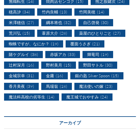
無職転生
(14)
焼肉店センゴク
(15)
熊之股鍵次
(24)
穂高汐
(34)
竹内良輔
(13)
竹岡美穂
(14)
米澤穂信
(27)
綱本将也
(32)
自己啓発
(30)
荒川弘
(15)
葦原大介
(28)
薬屋のひとりごと
(27)
蜘蛛ですが、なにか？
(19)
覆面うさぎ
(21)
賭ケグルイ
(38)
赤坂アカ
(33)
輝竜司
(19)
辻村深月
(16)
野村美月
(15)
野田サトル
(30)
金城宗幸
(31)
金庸
(16)
銀の匙 Silver Spoon
(15)
香月美夜
(39)
馬場翁
(18)
魔法使いの嫁
(23)
魔法科高校の劣等生
(14)
魔王城でおやすみ
(24)
アーカイブ