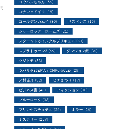
コウペンちゃん
(56)
想
コナン＝ドイル
(18)
ゴールデンカムイ
(30)
サスペンス
(15)
シャーロック＝ホームズ
(21)
スター☆トゥインクルプリキュア
(50)
スプラトゥーン3
(69)
ダンジョン飯
(36)
ツジトモ
(33)
ツバサ-RESERVoir CHRoNiCLE-
(28)
ノ村優介
(32)
ヒナまつり
(19)
ビジネス書
(48)
フィクション
(30)
ブルーロック
(33)
プリンセスチュチュ
(26)
ホラー
(28)
ミステリー
(259)
ミス・リトルグレイ
(34)