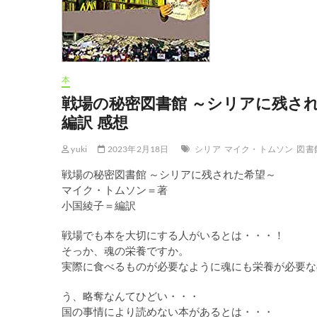
本
戦場の秘密図書館 ～シリアに残され
編訳 感想
yuki
2023年2月18日
シリア
マイク・トムソン
図書
戦場の秘密図書館 ～シリアに残された希望～
マイク・トムソン＝著
小国綾子＝編訳
戦場でも本を大切にする人がいるとは・・・！
そっか、魂の栄養ですか。
実際に食べるものが必要なように魂にも栄養が必要な
う、略奪なんてひどい・・・
国の事情により読めない本があるとは・・・