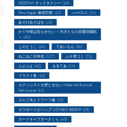
ODDTAXI オッドタクシー
(15)
Paru Itagaki 板垣巴留
(22)
xxxHOLiC
(19)
あそびあそばせ
(13)
かぐや様は告らせたい ～天才たちの恋愛頭脳戦
～
(31)
しのとうこ
(28)
であいもん
(38)
ねこねこ日本史
(127)
ぷそ煮コミ
(21)
ぷよぷよ
(42)
るるてあ
(19)
イラスト集
(13)
エクソシストを堕とせない Make the Exorcist
Fall in Love
(16)
エルフ夫とドワーフ嫁
(23)
カウボーイビバップ COWBOY BEBOP
(25)
カードキャプターさくら
(83)