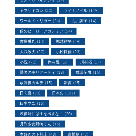
ヤマザキコレ
(22)
ライトノベル
(149)
ワールドトリガー
(28)
九井諒子
(14)
僕のヒーローアカデミア
(54)
古屋兎丸
(14)
堀越耕平
(49)
大武政夫
(27)
小松良佳
(23)
小説
(72)
尚村透
(16)
川村拓
(17)
憂国のモリアーティ
(13)
成田芋虫
(16)
放課後カルテ
(15)
新書
(15)
日向夏
(28)
日本史
(131)
日生マユ
(15)
映像研には手を出すな！
(20)
月刊少女野崎くん
(15)
本好きの下剋上
(43)
森博嗣
(47)