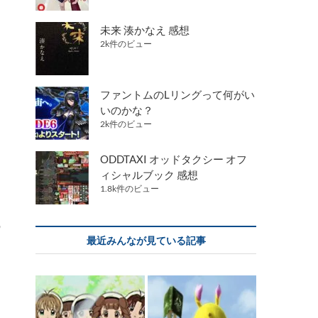
未来 湊かなえ 感想
2k件のビュー
ファントムのLリングって何がい
いのかな？
2k件のビュー
ODDTAXI オッドタクシー オフ
ィシャルブック 感想
1.8k件のビュー
の
最近みんなが見ている記事