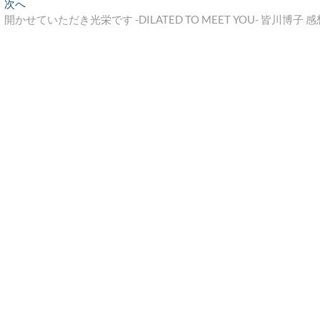
次
次へ
の
開かせていただき光栄です -DILATED TO MEET YOU- 皆川博子 感
投
稿: