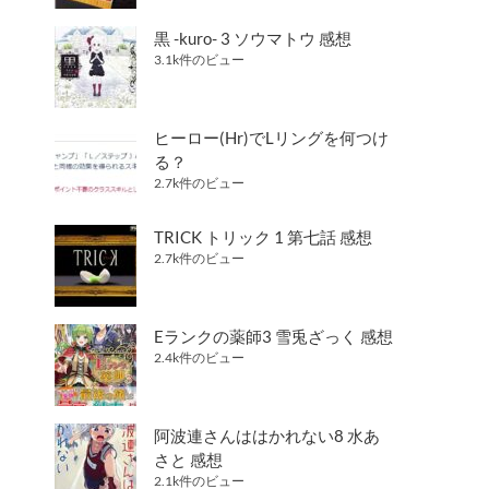
黒 -kuro- 3 ソウマトウ 感想
3.1k件のビュー
ヒーロー(Hr)でLリングを何つけ
る？
2.7k件のビュー
TRICK トリック 1 第七話 感想
2.7k件のビュー
Eランクの薬師3 雪兎ざっく 感想
2.4k件のビュー
阿波連さんははかれない8 水あ
さと 感想
2.1k件のビュー