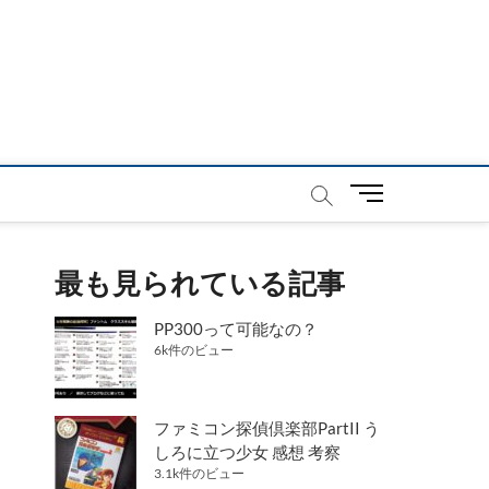
メ
ニ
ュ
ー
最も見られている記事
ボ
タ
PP300って可能なの？
ン
6k件のビュー
ファミコン探偵倶楽部PartII う
しろに立つ少女 感想 考察
3.1k件のビュー