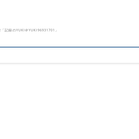
のYUKI＠YUKI96931701」