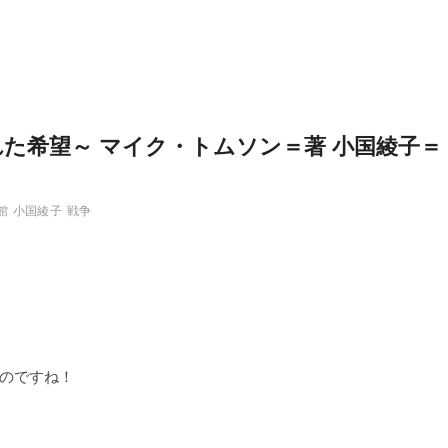
た希望～ マイク・トムソン＝著 小国綾子＝
館
小国綾子
戦争
のですね！