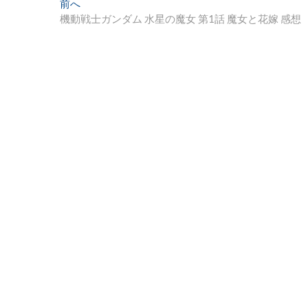
投
過
前へ
去
機動戦士ガンダム 水星の魔女 第1話 魔女と花嫁 感想
稿
の
ナ
投
稿:
ビ
ゲ
ー
シ
ョ
ン