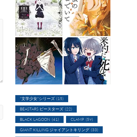
"文学少女"シリーズ
(15)
BEASTARS ビースターズ
(22)
BLACK LAGOON
(41)
CLAMP
(59)
GIANT KILLING ジャイアントキリング
(33)