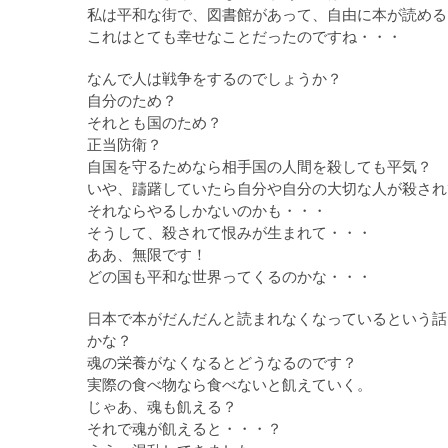
私は平和な街で、図書館があって、自由に本が読める
これはとても幸せなことだったのですね・・・
なんで人は戦争をするのでしょうか？
自分のため？
それとも国のため？
正当防衛？
自国を守るためなら相手国の人間を殺しても平気？
いや、躊躇していたら自分や自分の大切な人が殺され
それならやるしかないのかも・・・
そうして、殺されて恨みが生まれて・・・
ああ、無限です！
どの国も平和な世界ってくるのかな・・・
日本で本がだんだんと読まれなくなっているという話
かな？
魂の栄養がなくなるとどうなるのです？
実際の食べ物なら食べないと飢えていく。
じゃあ、魂も飢える？
それで魂が飢えると・・・？