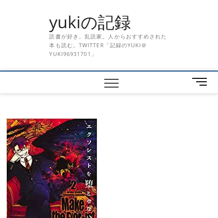
Skip
yukiの記録
to
content
読書が好き。乱読家。人からおすすめされた
本も読む。TWITTER「記録のYUKI＠
YUKI96931701」
メ
ニ
ュ
ー
ボ
タ
ン