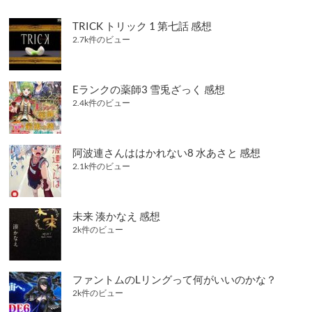
TRICK トリック 1 第七話 感想
2.7k件のビュー
Eランクの薬師3 雪兎ざっく 感想
2.4k件のビュー
阿波連さんははかれない8 水あさと 感想
2.1k件のビュー
未来 湊かなえ 感想
2k件のビュー
ファントムのLリングって何がいいのかな？
2k件のビュー