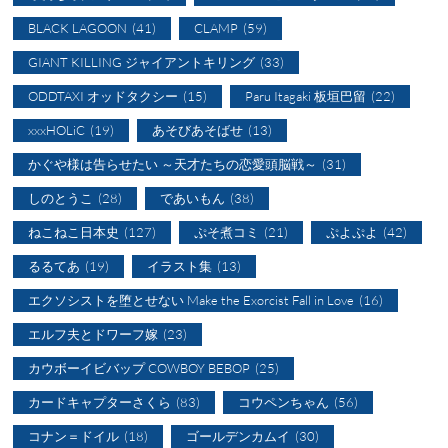
BLACK LAGOON
(41)
CLAMP
(59)
GIANT KILLING ジャイアントキリング
(33)
ODDTAXI オッドタクシー
(15)
Paru Itagaki 板垣巴留
(22)
xxxHOLiC
(19)
あそびあそばせ
(13)
かぐや様は告らせたい ～天才たちの恋愛頭脳戦～
(31)
しのとうこ
(28)
であいもん
(38)
ねこねこ日本史
(127)
ぷそ煮コミ
(21)
ぷよぷよ
(42)
るるてあ
(19)
イラスト集
(13)
エクソシストを堕とせない Make the Exorcist Fall in Love
(16)
エルフ夫とドワーフ嫁
(23)
カウボーイビバップ COWBOY BEBOP
(25)
カードキャプターさくら
(83)
コウペンちゃん
(56)
コナン＝ドイル
(18)
ゴールデンカムイ
(30)