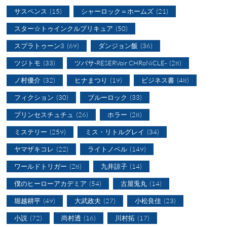
サスペンス
(15)
シャーロック＝ホームズ
(21)
スター☆トゥインクルプリキュア
(50)
スプラトゥーン3
(69)
ダンジョン飯
(36)
ツジトモ
(33)
ツバサ-RESERVoir CHRoNiCLE-
(28)
ノ村優介
(32)
ヒナまつり
(19)
ビジネス書
(48)
フィクション
(30)
ブルーロック
(33)
プリンセスチュチュ
(26)
ホラー
(28)
ミステリー
(259)
ミス・リトルグレイ
(34)
ヤマザキコレ
(22)
ライトノベル
(149)
ワールドトリガー
(28)
九井諒子
(14)
僕のヒーローアカデミア
(54)
古屋兎丸
(14)
堀越耕平
(49)
大武政夫
(27)
小松良佳
(23)
小説
(72)
尚村透
(16)
川村拓
(17)