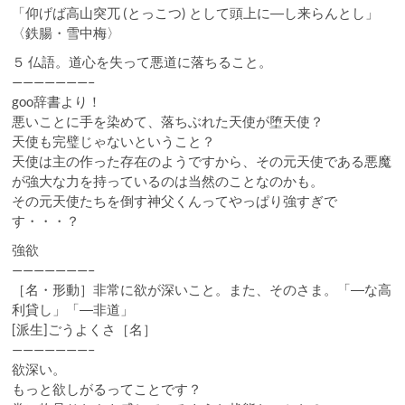
「仰げば高山突兀 (とっこつ) として頭上に―し来らんとし」
〈鉄腸・雪中梅〉
５ 仏語。道心を失って悪道に落ちること。
———————–
goo辞書より！
悪いことに手を染めて、落ちぶれた天使が堕天使？
天使も完璧じゃないということ？
天使は主の作った存在のようですから、その元天使である悪魔
が強大な力を持っているのは当然のことなのかも。
その元天使たちを倒す神父くんってやっぱり強すぎで
す・・・？
強欲
———————–
［名・形動］非常に欲が深いこと。また、そのさま。「―な高
利貸し」「―非道」
[派生]ごうよくさ［名］
———————–
欲深い。
もっと欲しがるってことです？