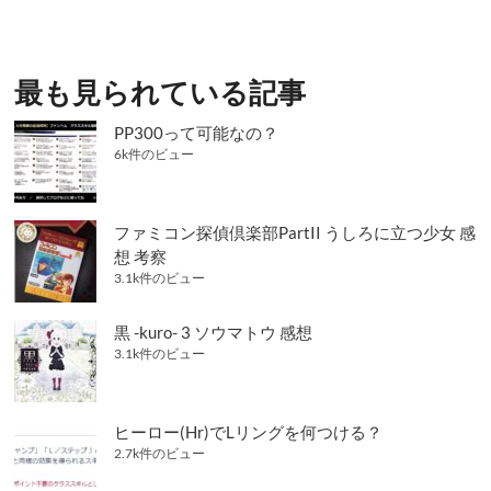
ゲ
ー
シ
最も見られている記事
ョ
PP300って可能なの？
ン
6k件のビュー
ファミコン探偵倶楽部PartII うしろに立つ少女 感
想 考察
3.1k件のビュー
黒 -kuro- 3 ソウマトウ 感想
3.1k件のビュー
ヒーロー(Hr)でLリングを何つける？
2.7k件のビュー