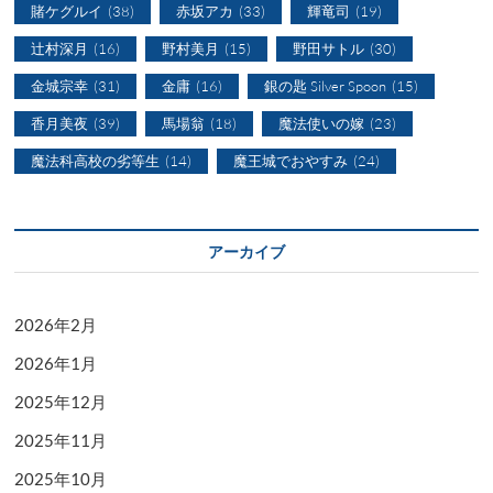
賭ケグルイ
(38)
赤坂アカ
(33)
輝竜司
(19)
辻村深月
(16)
野村美月
(15)
野田サトル
(30)
金城宗幸
(31)
金庸
(16)
銀の匙 Silver Spoon
(15)
香月美夜
(39)
馬場翁
(18)
魔法使いの嫁
(23)
魔法科高校の劣等生
(14)
魔王城でおやすみ
(24)
アーカイブ
2026年2月
2026年1月
2025年12月
2025年11月
2025年10月