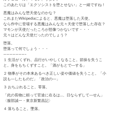
このあたりは「エクソシストを堕とせない」と一緒ですね！
悪魔はみんな堕天使なのかな？
これまたWikipediaによると、悪魔は堕落した天使。
なら作中に登場する悪魔はみんな元々天使で堕落した存在？
マモンが天使だったころが想像つかないです・・・
元々はどんな天使だったのでしょう？
堕落。
堕落って何でしょう・・・
———————–
１ 生活がくずれ、品行がいやしくなること。節操を失うこ
と。身をもちくずすこと。「酒がもとで―する」
２ 物事がその本来あるべき正しい姿や価値を失うこと。「小
説も―したものだ」「政治の―」
３ おちぶれること。零落。
「此の長物に頼って官途に在るは…、日ならずして―せん」
〈服部誠一・東京新繁昌記〉
４ 落ちること。墜落。