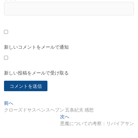
新しいコメントをメールで通知
新しい投稿をメールで受け取る
投
過
前へ
去
クローズドサスペンスヘブン 五条紀夫 感想
稿
の
次
次へ
ナ
投
の
悪魔についての考察：リバイアサン
稿:
投
ビ
稿: