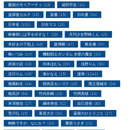
憂国のモリアーティ
(13)
成田芋虫
(16)
放課後カルテ
(15)
新書
(15)
日向夏
(28)
日本史
(131)
日生マユ
(15)
映像研には手を出すな！
(20)
月刊少女野崎くん
(15)
本好きの下剋上
(43)
森博嗣
(47)
椎名優
(39)
椿いづみ
(19)
機動戦士ガンダム 水星の魔女
(26)
武侠小説
(13)
河本ほむら
(39)
浅野りん
(36)
涼川りん
(13)
湊かなえ
(15)
漫画
(1241)
無職転生
(14)
焼肉店センゴク
(15)
熊之股鍵次
(24)
穂高汐
(34)
竹内良輔
(13)
竹岡美穂
(14)
米澤穂信
(27)
綱本将也
(32)
自己啓発
(30)
荒川弘
(15)
葦原大介
(28)
薬屋のひとりごと
(27)
蜘蛛ですが、なにか？
(19)
覆面うさぎ
(21)