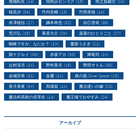
無職転生
(14)
焼肉店センゴク
(15)
熊之股鍵次
(24)
穂高汐
(34)
竹内良輔
(13)
竹岡美穂
(14)
米澤穂信
(27)
綱本将也
(32)
自己啓発
(30)
荒川弘
(15)
葦原大介
(28)
薬屋のひとりごと
(27)
蜘蛛ですが、なにか？
(19)
覆面うさぎ
(21)
賭ケグルイ
(38)
赤坂アカ
(33)
輝竜司
(19)
辻村深月
(16)
野村美月
(15)
野田サトル
(30)
金城宗幸
(31)
金庸
(16)
銀の匙 Silver Spoon
(15)
香月美夜
(39)
馬場翁
(18)
魔法使いの嫁
(23)
魔法科高校の劣等生
(14)
魔王城でおやすみ
(24)
アーカイブ