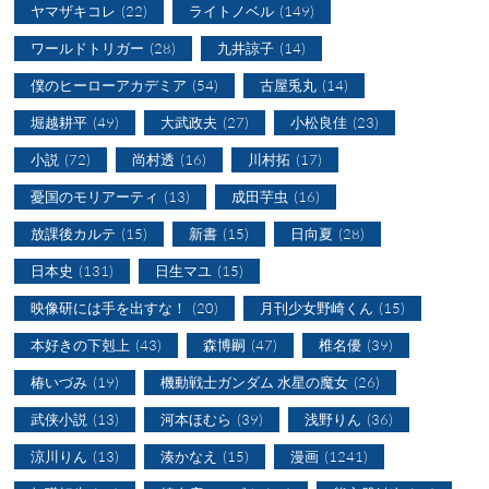
ヤマザキコレ
(22)
ライトノベル
(149)
ワールドトリガー
(28)
九井諒子
(14)
僕のヒーローアカデミア
(54)
古屋兎丸
(14)
堀越耕平
(49)
大武政夫
(27)
小松良佳
(23)
小説
(72)
尚村透
(16)
川村拓
(17)
憂国のモリアーティ
(13)
成田芋虫
(16)
放課後カルテ
(15)
新書
(15)
日向夏
(28)
日本史
(131)
日生マユ
(15)
映像研には手を出すな！
(20)
月刊少女野崎くん
(15)
本好きの下剋上
(43)
森博嗣
(47)
椎名優
(39)
椿いづみ
(19)
機動戦士ガンダム 水星の魔女
(26)
武侠小説
(13)
河本ほむら
(39)
浅野りん
(36)
涼川りん
(13)
湊かなえ
(15)
漫画
(1241)