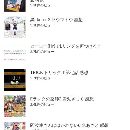
3.1k件のビュー
黒 -kuro- 3 ソウマトウ 感想
3.1k件のビュー
ヒーロー(Hr)でLリングを何つける？
2.7k件のビュー
TRICK トリック 1 第七話 感想
2.7k件のビュー
Eランクの薬師3 雪兎ざっく 感想
2.4k件のビュー
阿波連さんははかれない8 水あさと 感想