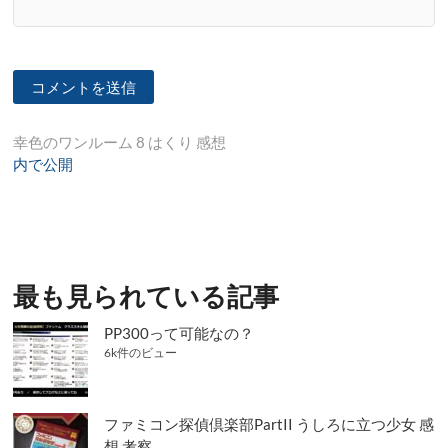
投
幸色のワンルーム 8 はくり 感想
内で公開
稿
ナ
ビ
ゲ
最も見られている記事
ー
シ
PP300って可能なの？
6k件のビュー
ョ
ン
ファミコン探偵倶楽部PartII うしろに立つ少女 感
想 考察