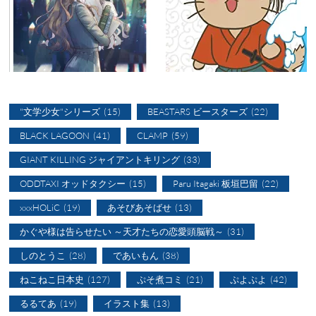
"文学少女"シリーズ
(15)
BEASTARS ビースターズ
(22)
BLACK LAGOON
(41)
CLAMP
(59)
GIANT KILLING ジャイアントキリング
(33)
ODDTAXI オッドタクシー
(15)
Paru Itagaki 板垣巴留
(22)
xxxHOLiC
(19)
あそびあそばせ
(13)
かぐや様は告らせたい ～天才たちの恋愛頭脳戦～
(31)
しのとうこ
(28)
であいもん
(38)
ねこねこ日本史
(127)
ぷそ煮コミ
(21)
ぷよぷよ
(42)
るるてあ
(19)
イラスト集
(13)