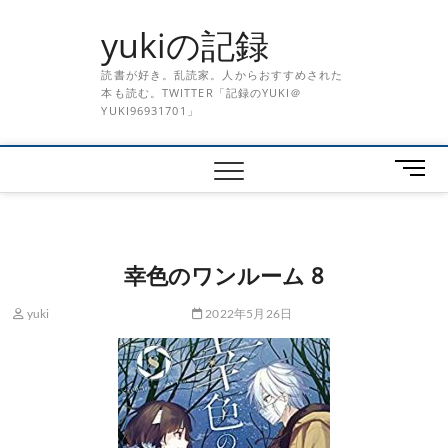
Skip
yukiの記録
to
content
読書が好き。乱読家。人からおすすめされた
本も読む。TWITTER「記録のYUKI＠
YUKI96931701」
メ
ニ
ュ
ー
ボ
幸色のワンルーム 8
タ
ン
yuki
2022年5月26日