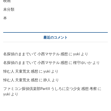
映画
未分類
本
最近のコメント
名探偵のままでいて 小西マサテル 感想
に
yuki
より
名探偵のままでいて 小西マサテル 感想
に
権守ゆいか
より
悼む人 天童荒太 感想
に
yuki
より
悼む人 天童荒太 感想
に
静人
より
ファミコン探偵倶楽部PartII うしろに立つ少女 感想 考察
に
yuki
より