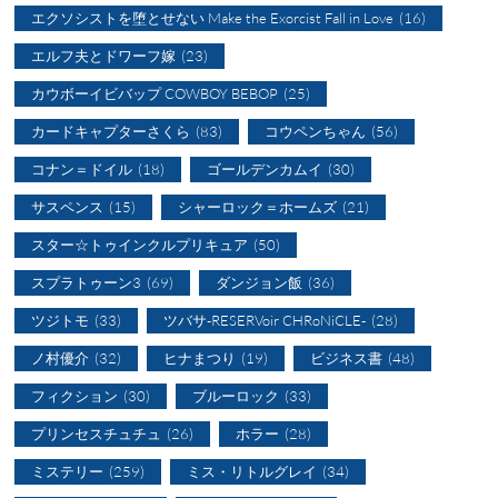
エクソシストを堕とせない Make the Exorcist Fall in Love
(16)
エルフ夫とドワーフ嫁
(23)
カウボーイビバップ COWBOY BEBOP
(25)
カードキャプターさくら
(83)
コウペンちゃん
(56)
コナン＝ドイル
(18)
ゴールデンカムイ
(30)
サスペンス
(15)
シャーロック＝ホームズ
(21)
スター☆トゥインクルプリキュア
(50)
スプラトゥーン3
(69)
ダンジョン飯
(36)
ツジトモ
(33)
ツバサ-RESERVoir CHRoNiCLE-
(28)
ノ村優介
(32)
ヒナまつり
(19)
ビジネス書
(48)
フィクション
(30)
ブルーロック
(33)
プリンセスチュチュ
(26)
ホラー
(28)
ミステリー
(259)
ミス・リトルグレイ
(34)