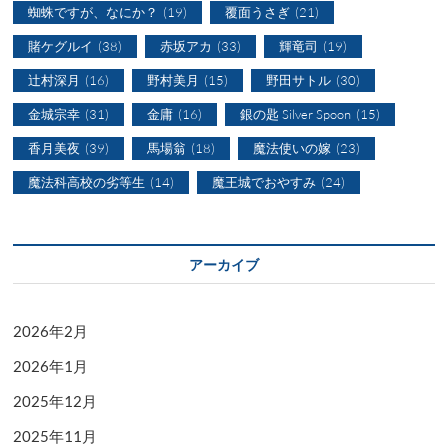
蜘蛛ですが、なにか？
(19)
覆面うさぎ
(21)
賭ケグルイ
(38)
赤坂アカ
(33)
輝竜司
(19)
辻村深月
(16)
野村美月
(15)
野田サトル
(30)
金城宗幸
(31)
金庸
(16)
銀の匙 Silver Spoon
(15)
香月美夜
(39)
馬場翁
(18)
魔法使いの嫁
(23)
魔法科高校の劣等生
(14)
魔王城でおやすみ
(24)
アーカイブ
2026年2月
2026年1月
2025年12月
2025年11月