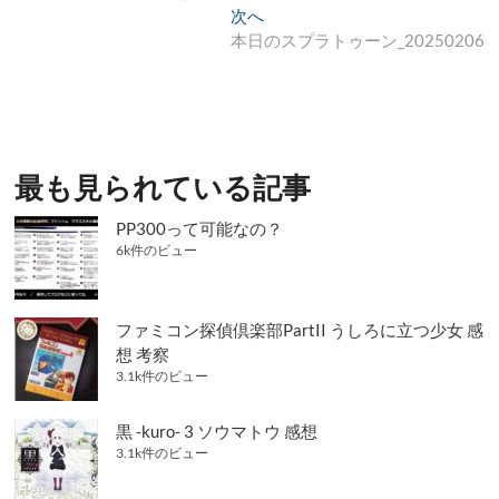
稿
の
次
次へ
ナ
投
の
本日のスプラトゥーン_20250206
稿:
投
ビ
稿:
ゲ
ー
シ
最も見られている記事
ョ
PP300って可能なの？
ン
6k件のビュー
ファミコン探偵倶楽部PartII うしろに立つ少女 感
想 考察
3.1k件のビュー
黒 -kuro- 3 ソウマトウ 感想
3.1k件のビュー