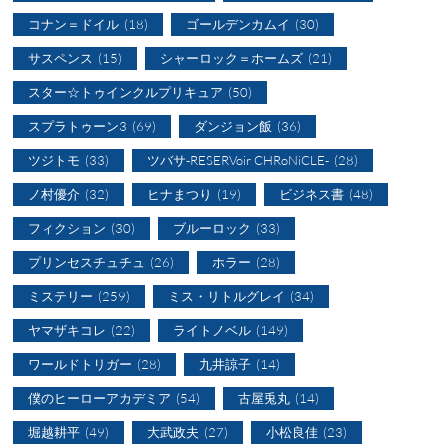
コナン＝ドイル
(18)
ゴールデンカムイ
(30)
サスペンス
(15)
シャーロック＝ホームズ
(21)
スター☆トゥインクルプリキュア
(50)
スプラトゥーン3
(69)
ダンジョン飯
(36)
ツジトモ
(33)
ツバサ-RESERVoir CHRoNiCLE-
(28)
ノ村優介
(32)
ヒナまつり
(19)
ビジネス書
(48)
フィクション
(30)
ブルーロック
(33)
プリンセスチュチュ
(26)
ホラー
(28)
ミステリー
(259)
ミス・リトルグレイ
(34)
ヤマザキコレ
(22)
ライトノベル
(149)
ワールドトリガー
(28)
九井諒子
(14)
僕のヒーローアカデミア
(54)
古屋兎丸
(14)
堀越耕平
(49)
大武政夫
(27)
小松良佳
(23)