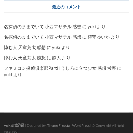
最近のコメント
名探偵のままでいて 小西マサテル 感想
に
yuki
より
名探偵のままでいて 小西マサテル 感想
に
権守ゆいか
より
悼む人 天童荒太 感想
に
yuki
より
悼む人 天童荒太 感想
に
静人
より
ファミコン探偵倶楽部PartII うしろに立つ少女 感想 考察
に
yuki
より
yukiの記録
| Designed by:
Theme Freesia
|
WordPress
| © Copyright All right
reserved