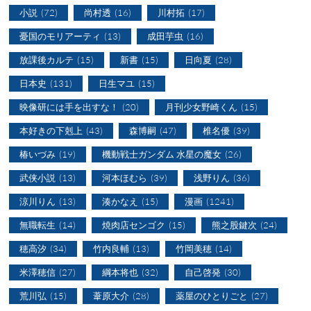
小説
(72)
尚村透
(16)
川村拓
(17)
憂国のモリアーティ
(13)
成田芋虫
(16)
放課後カルテ
(15)
新書
(15)
日向夏
(28)
日本史
(131)
日生マユ
(15)
映像研には手を出すな！
(20)
月刊少女野崎くん
(15)
本好きの下剋上
(43)
森博嗣
(47)
椎名優
(39)
椿いづみ
(19)
機動戦士ガンダム 水星の魔女
(26)
武侠小説
(13)
河本ほむら
(39)
浅野りん
(36)
涼川りん
(13)
湊かなえ
(15)
漫画
(1241)
無職転生
(14)
焼肉店センゴク
(15)
熊之股鍵次
(24)
穂高汐
(34)
竹内良輔
(13)
竹岡美穂
(14)
米澤穂信
(27)
綱本将也
(32)
自己啓発
(30)
荒川弘
(15)
葦原大介
(28)
薬屋のひとりごと
(27)