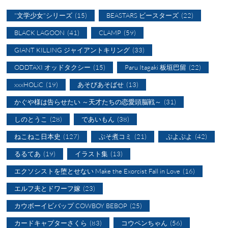
"文学少女"シリーズ
(15)
BEASTARS ビースターズ
(22)
BLACK LAGOON
(41)
CLAMP
(59)
GIANT KILLING ジャイアントキリング
(33)
ODDTAXI オッドタクシー
(15)
Paru Itagaki 板垣巴留
(22)
xxxHOLiC
(19)
あそびあそばせ
(13)
かぐや様は告らせたい ～天才たちの恋愛頭脳戦～
(31)
しのとうこ
(28)
であいもん
(38)
ねこねこ日本史
(127)
ぷそ煮コミ
(21)
ぷよぷよ
(42)
るるてあ
(19)
イラスト集
(13)
エクソシストを堕とせない Make the Exorcist Fall in Love
(16)
エルフ夫とドワーフ嫁
(23)
カウボーイビバップ COWBOY BEBOP
(25)
カードキャプターさくら
(83)
コウペンちゃん
(56)