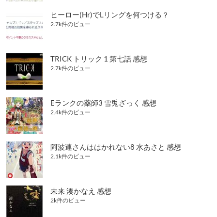
ヒーロー(Hr)でLリングを何つける？
2.7k件のビュー
TRICK トリック 1 第七話 感想
2.7k件のビュー
Eランクの薬師3 雪兎ざっく 感想
2.4k件のビュー
阿波連さんははかれない8 水あさと 感想
2.1k件のビュー
未来 湊かなえ 感想
2k件のビュー