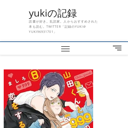
Skip
yukiの記録
to
content
読書が好き。乱読家。人からおすすめされた
本も読む。TWITTER「記録のYUKI＠
YUKI96931701」
メ
ニ
ュ
ー
ボ
タ
ン