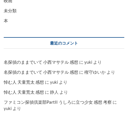
映画
未分類
本
最近のコメント
名探偵のままでいて 小西マサテル 感想
に
yuki
より
名探偵のままでいて 小西マサテル 感想
に
権守ゆいか
より
悼む人 天童荒太 感想
に
yuki
より
悼む人 天童荒太 感想
に
静人
より
ファミコン探偵倶楽部PartII うしろに立つ少女 感想 考察
に
yuki
より