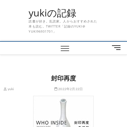
Skip
yukiの記録
to
content
読書が好き。乱読家。人からおすすめされた
本も読む。TWITTER「記録のYUKI＠
YUKI96931701」
メ
ニ
ュ
ー
ボ
封印再度
タ
ン
yuki
2022年2月22日