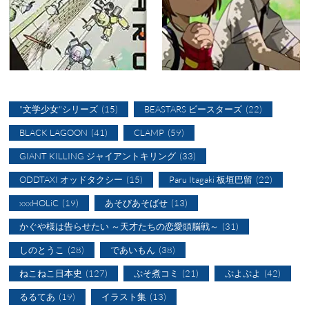
"文学少女"シリーズ
(15)
BEASTARS ビースターズ
(22)
BLACK LAGOON
(41)
CLAMP
(59)
GIANT KILLING ジャイアントキリング
(33)
ODDTAXI オッドタクシー
(15)
Paru Itagaki 板垣巴留
(22)
xxxHOLiC
(19)
あそびあそばせ
(13)
かぐや様は告らせたい ～天才たちの恋愛頭脳戦～
(31)
しのとうこ
(28)
であいもん
(38)
ねこねこ日本史
(127)
ぷそ煮コミ
(21)
ぷよぷよ
(42)
るるてあ
(19)
イラスト集
(13)