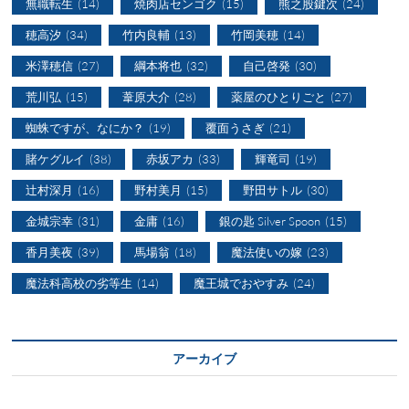
無職転生
(14)
焼肉店センゴク
(15)
熊之股鍵次
(24)
穂高汐
(34)
竹内良輔
(13)
竹岡美穂
(14)
米澤穂信
(27)
綱本将也
(32)
自己啓発
(30)
荒川弘
(15)
葦原大介
(28)
薬屋のひとりごと
(27)
蜘蛛ですが、なにか？
(19)
覆面うさぎ
(21)
賭ケグルイ
(38)
赤坂アカ
(33)
輝竜司
(19)
辻村深月
(16)
野村美月
(15)
野田サトル
(30)
金城宗幸
(31)
金庸
(16)
銀の匙 Silver Spoon
(15)
香月美夜
(39)
馬場翁
(18)
魔法使いの嫁
(23)
魔法科高校の劣等生
(14)
魔王城でおやすみ
(24)
アーカイブ