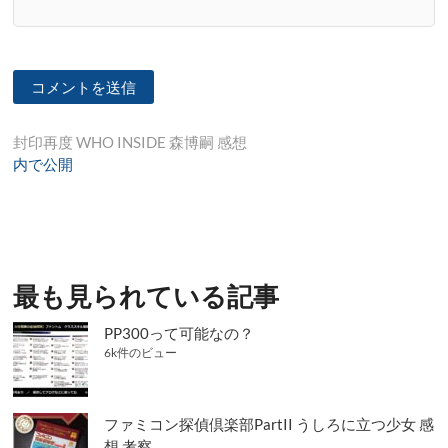
投
封印再度 WHO INSIDE 森博嗣 感想
内で公開
稿
ナ
ビ
ゲ
最も見られている記事
ー
シ
PP300って可能なの？
6k件のビュー
ョ
ン
ファミコン探偵倶楽部PartII うしろに立つ少女 感
想 考察