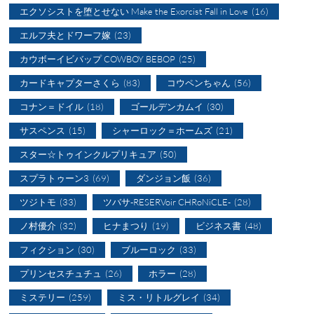
エクソシストを堕とせない Make the Exorcist Fall in Love
(16)
エルフ夫とドワーフ嫁
(23)
カウボーイビバップ COWBOY BEBOP
(25)
カードキャプターさくら
(83)
コウペンちゃん
(56)
コナン＝ドイル
(18)
ゴールデンカムイ
(30)
サスペンス
(15)
シャーロック＝ホームズ
(21)
スター☆トゥインクルプリキュア
(50)
スプラトゥーン3
(69)
ダンジョン飯
(36)
ツジトモ
(33)
ツバサ-RESERVoir CHRoNiCLE-
(28)
ノ村優介
(32)
ヒナまつり
(19)
ビジネス書
(48)
フィクション
(30)
ブルーロック
(33)
プリンセスチュチュ
(26)
ホラー
(28)
ミステリー
(259)
ミス・リトルグレイ
(34)