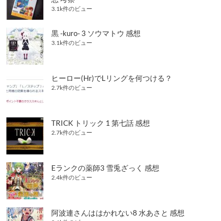
3.1k件のビュー
黒 -kuro- 3 ソウマトウ 感想
3.1k件のビュー
ヒーロー(Hr)でLリングを何つける？
2.7k件のビュー
TRICK トリック 1 第七話 感想
2.7k件のビュー
Eランクの薬師3 雪兎ざっく 感想
2.4k件のビュー
阿波連さんははかれない8 水あさと 感想