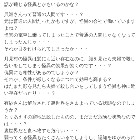
話が通じる怪異とかもいるのかな？
貝洲さんって普通の人間です・・・？
元は普通の人間だったかもですが、怪異の会社で働いています
よね？
怪異の電車に乗ってしまったことで普通の人間じゃなくなって
しまったんじゃ・・・
それか目を付けられてしまったか・・・
月見村の怪異は髪にも近い存在なのに、顔を見たら夫婦で殺し
合いをしてしまう怪異の効果が効くのです・・・？
傀異にも相性があるのでしょうか？
それか、条件が厳しくなるにつれて効果も高まる？
はたまた顔を見たら夫婦で殺し合いをしてしまう怪異も神に近
い存在だったり・・・？
有紗さんは解放されて裏世界をさまよっている状態なのでしょ
うか？
とりあえずの窮地は脱したものの、まだまだ危険な状態なので
は・・・？
裏世界だと食べ物すら危うい・・・
襲ってくる怪異もたくさんいるでしょうし、認知をゆがめられ