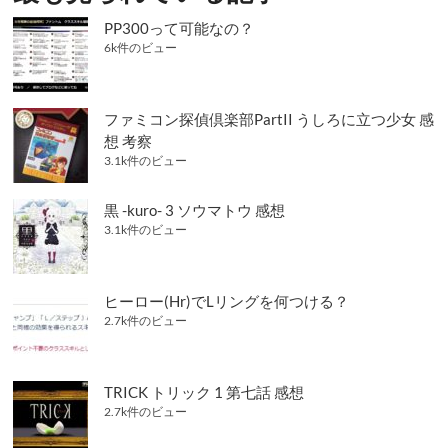
ン
PP300って可能なの？
6k件のビュー
ファミコン探偵倶楽部PartII うしろに立つ少女 感
想 考察
3.1k件のビュー
黒 -kuro- 3 ソウマトウ 感想
3.1k件のビュー
ヒーロー(Hr)でLリングを何つける？
2.7k件のビュー
TRICK トリック 1 第七話 感想
2.7k件のビュー