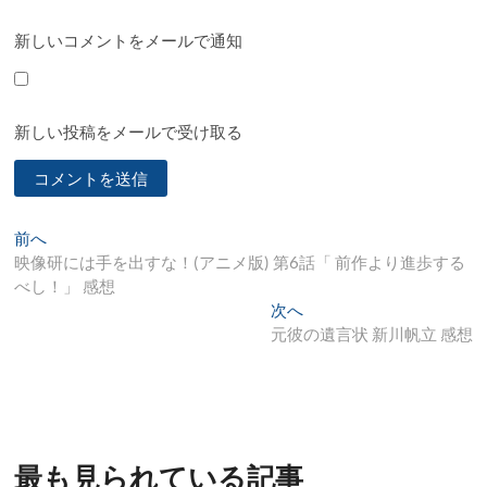
新しいコメントをメールで通知
新しい投稿をメールで受け取る
投
過
前へ
去
映像研には手を出すな！(アニメ版) 第6話「 前作より進歩する
稿
の
べし！」 感想
ナ
投
次
次へ
稿:
の
元彼の遺言状 新川帆立 感想
ビ
投
ゲ
稿:
ー
シ
最も見られている記事
ョ