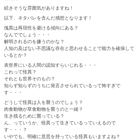
続きそうな雰囲気がありますね！
以下、ネタバレを含んだ感想となります！
傀異は再現性を避ける傾向にある？
なんででしょう・・・
解明されるのを嫌うのかな？
人知の及ばない不思議な存在と思わせることで能力を確保して
いるとか？
表世界にいる人間の認知すらいじれる・・・
これって怪異？
それとも世界そのもの？
知らず知らずのうちに発言させられているって怖すぎで
す・・・
どうして怪異は人を襲うのでしょう？
肉食動物が草食動物を襲うのと一緒？
生き残るために襲っている？
ん、っていうか、怪異って生きているっていえるので
す・・・？
いやでも、明確に意思を持っている怪異もいますよね？