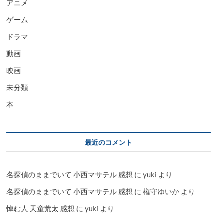
アニメ
ゲーム
ドラマ
動画
映画
未分類
本
最近のコメント
名探偵のままでいて 小西マサテル 感想
に
yuki
より
名探偵のままでいて 小西マサテル 感想
に
権守ゆいか
より
悼む人 天童荒太 感想
に
yuki
より