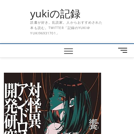
Skip
yukiの記録
to
content
読書が好き。乱読家。人からおすすめされた
本も読む。TWITTER「記録のYUKI＠
YUKI96931701」
メ
ニ
ュ
ー
ボ
タ
ン