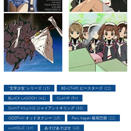
"文学少女"シリーズ
(15)
BEASTARS ビースターズ
(22)
BLACK LAGOON
(41)
CLAMP
(59)
GIANT KILLING ジャイアントキリング
(33)
ODDTAXI オッドタクシー
(15)
Paru Itagaki 板垣巴留
(22)
xxxHOLiC
(19)
あそびあそばせ
(13)