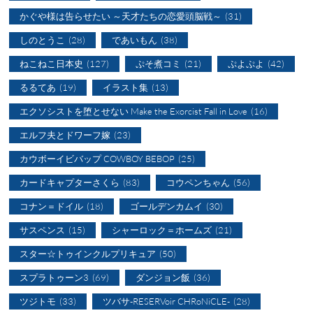
かぐや様は告らせたい ～天才たちの恋愛頭脳戦～
(31)
しのとうこ
(28)
であいもん
(38)
ねこねこ日本史
(127)
ぷそ煮コミ
(21)
ぷよぷよ
(42)
るるてあ
(19)
イラスト集
(13)
エクソシストを堕とせない Make the Exorcist Fall in Love
(16)
エルフ夫とドワーフ嫁
(23)
カウボーイビバップ COWBOY BEBOP
(25)
カードキャプターさくら
(83)
コウペンちゃん
(56)
コナン＝ドイル
(18)
ゴールデンカムイ
(30)
サスペンス
(15)
シャーロック＝ホームズ
(21)
スター☆トゥインクルプリキュア
(50)
スプラトゥーン3
(69)
ダンジョン飯
(36)
ツジトモ
(33)
ツバサ-RESERVoir CHRoNiCLE-
(28)