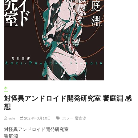
本
対怪異アンドロイド開発研究室 饗庭淵 感
想
yuki
2024年3月10日
ホラー
饗庭淵
対怪異アンドロイド開発研究室
饗庭淵