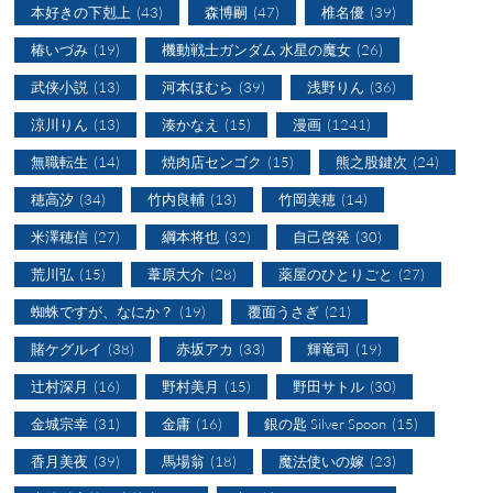
本好きの下剋上
(43)
森博嗣
(47)
椎名優
(39)
椿いづみ
(19)
機動戦士ガンダム 水星の魔女
(26)
武侠小説
(13)
河本ほむら
(39)
浅野りん
(36)
涼川りん
(13)
湊かなえ
(15)
漫画
(1241)
無職転生
(14)
焼肉店センゴク
(15)
熊之股鍵次
(24)
穂高汐
(34)
竹内良輔
(13)
竹岡美穂
(14)
米澤穂信
(27)
綱本将也
(32)
自己啓発
(30)
荒川弘
(15)
葦原大介
(28)
薬屋のひとりごと
(27)
蜘蛛ですが、なにか？
(19)
覆面うさぎ
(21)
賭ケグルイ
(38)
赤坂アカ
(33)
輝竜司
(19)
辻村深月
(16)
野村美月
(15)
野田サトル
(30)
金城宗幸
(31)
金庸
(16)
銀の匙 Silver Spoon
(15)
香月美夜
(39)
馬場翁
(18)
魔法使いの嫁
(23)