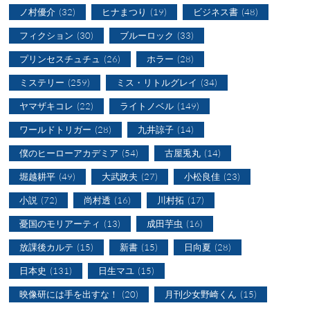
ノ村優介
(32)
ヒナまつり
(19)
ビジネス書
(48)
フィクション
(30)
ブルーロック
(33)
プリンセスチュチュ
(26)
ホラー
(28)
ミステリー
(259)
ミス・リトルグレイ
(34)
ヤマザキコレ
(22)
ライトノベル
(149)
ワールドトリガー
(28)
九井諒子
(14)
僕のヒーローアカデミア
(54)
古屋兎丸
(14)
堀越耕平
(49)
大武政夫
(27)
小松良佳
(23)
小説
(72)
尚村透
(16)
川村拓
(17)
憂国のモリアーティ
(13)
成田芋虫
(16)
放課後カルテ
(15)
新書
(15)
日向夏
(28)
日本史
(131)
日生マユ
(15)
映像研には手を出すな！
(20)
月刊少女野崎くん
(15)