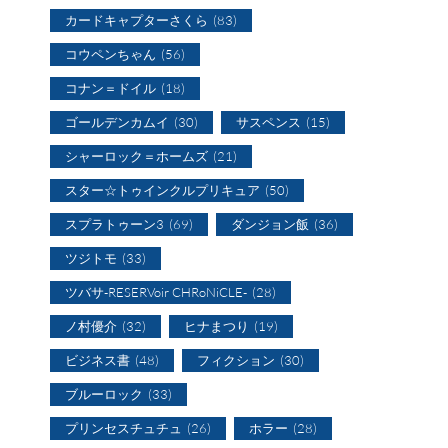
カードキャプターさくら
(83)
コウペンちゃん
(56)
コナン＝ドイル
(18)
ゴールデンカムイ
(30)
サスペンス
(15)
シャーロック＝ホームズ
(21)
スター☆トゥインクルプリキュア
(50)
スプラトゥーン3
(69)
ダンジョン飯
(36)
ツジトモ
(33)
ツバサ-RESERVoir CHRoNiCLE-
(28)
ノ村優介
(32)
ヒナまつり
(19)
ビジネス書
(48)
フィクション
(30)
ブルーロック
(33)
プリンセスチュチュ
(26)
ホラー
(28)