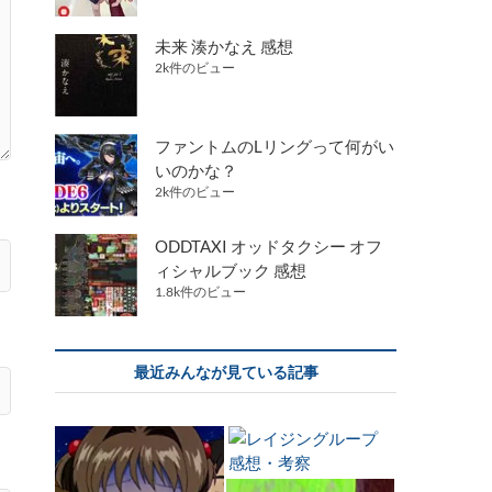
未来 湊かなえ 感想
2k件のビュー
ファントムのLリングって何がい
いのかな？
2k件のビュー
ODDTAXI オッドタクシー オフ
ィシャルブック 感想
1.8k件のビュー
最近みんなが見ている記事