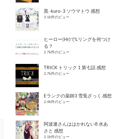
黒 -kuro- 3 ソウマトウ 感想
3.1k件のビュー
ヒーロー(Hr)でLリングを何つけ
る？
2.7k件のビュー
TRICK トリック 1 第七話 感想
2.7k件のビュー
Eランクの薬師3 雪兎ざっく 感想
2.4k件のビュー
阿波連さんははかれない8 水あ
さと 感想
2.1k件のビュー