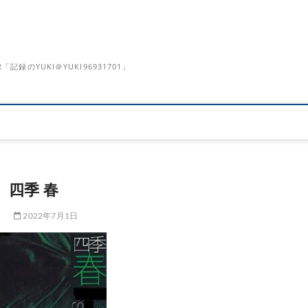
のYUKI＠YUKI96931701」
四季 春
2022年7月1日