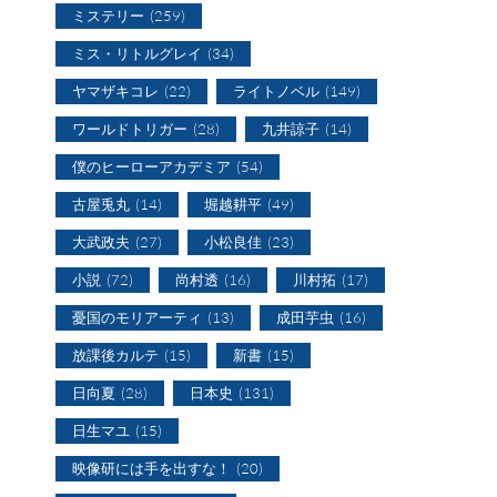
ミステリー
(259)
ミス・リトルグレイ
(34)
ヤマザキコレ
(22)
ライトノベル
(149)
ワールドトリガー
(28)
九井諒子
(14)
僕のヒーローアカデミア
(54)
古屋兎丸
(14)
堀越耕平
(49)
大武政夫
(27)
小松良佳
(23)
小説
(72)
尚村透
(16)
川村拓
(17)
憂国のモリアーティ
(13)
成田芋虫
(16)
放課後カルテ
(15)
新書
(15)
日向夏
(28)
日本史
(131)
日生マユ
(15)
映像研には手を出すな！
(20)