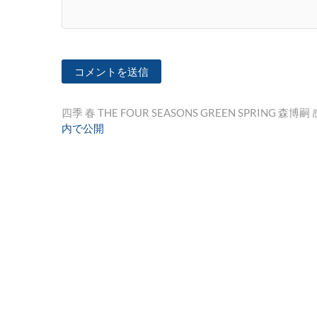
投
四季 春 THE FOUR SEASONS GREEN SPRING 森博嗣
内で公開
稿
ナ
ビ
ゲ
ー
シ
ョ
ン