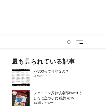
メ
ニ
ュ
ー
最も見られている記事
ボ
タ
PP300って可能なの？
ン
6k件のビュー
ファミコン探偵倶楽部PartII う
しろに立つ少女 感想 考察
3.1k件のビュー