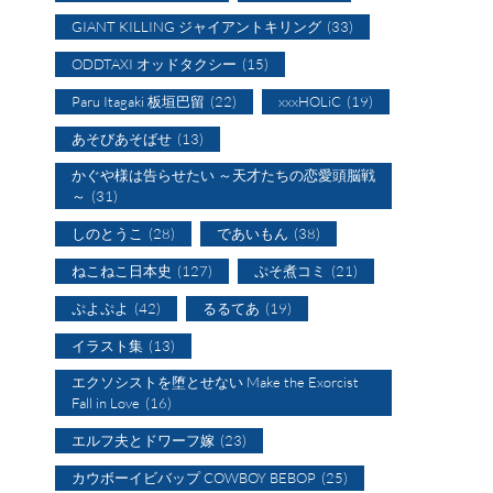
GIANT KILLING ジャイアントキリング
(33)
ODDTAXI オッドタクシー
(15)
Paru Itagaki 板垣巴留
(22)
xxxHOLiC
(19)
あそびあそばせ
(13)
かぐや様は告らせたい ～天才たちの恋愛頭脳戦
～
(31)
しのとうこ
(28)
であいもん
(38)
ねこねこ日本史
(127)
ぷそ煮コミ
(21)
ぷよぷよ
(42)
るるてあ
(19)
イラスト集
(13)
エクソシストを堕とせない Make the Exorcist
Fall in Love
(16)
エルフ夫とドワーフ嫁
(23)
カウボーイビバップ COWBOY BEBOP
(25)