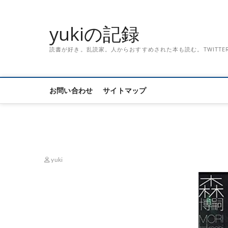
Skip
to
yukiの記録
content
読書が好き。乱読家。人からおすすめされた本も読む。TWITTER「記録
お問い合わせ
サイトマップ
yuki