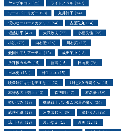
ヤマザキコレ
(22)
ライトノベル
(149)
ワールドトリガー
(28)
九井諒子
(14)
僕のヒーローアカデミア
(54)
古屋兎丸
(14)
堀越耕平
(49)
大武政夫
(27)
小松良佳
(23)
小説
(72)
尚村透
(16)
川村拓
(17)
憂国のモリアーティ
(13)
成田芋虫
(16)
放課後カルテ
(15)
新書
(15)
日向夏
(28)
日本史
(131)
日生マユ
(15)
映像研には手を出すな！
(20)
月刊少女野崎くん
(15)
本好きの下剋上
(43)
森博嗣
(47)
椎名優
(39)
椿いづみ
(19)
機動戦士ガンダム 水星の魔女
(26)
武侠小説
(13)
河本ほむら
(39)
浅野りん
(36)
涼川りん
(13)
湊かなえ
(15)
漫画
(1241)