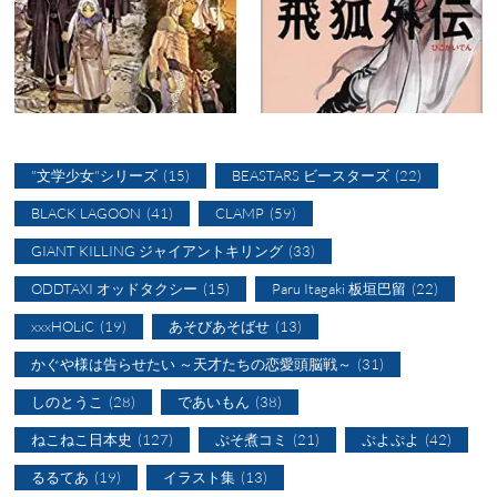
"文学少女"シリーズ
(15)
BEASTARS ビースターズ
(22)
BLACK LAGOON
(41)
CLAMP
(59)
GIANT KILLING ジャイアントキリング
(33)
ODDTAXI オッドタクシー
(15)
Paru Itagaki 板垣巴留
(22)
xxxHOLiC
(19)
あそびあそばせ
(13)
かぐや様は告らせたい ～天才たちの恋愛頭脳戦～
(31)
しのとうこ
(28)
であいもん
(38)
ねこねこ日本史
(127)
ぷそ煮コミ
(21)
ぷよぷよ
(42)
るるてあ
(19)
イラスト集
(13)