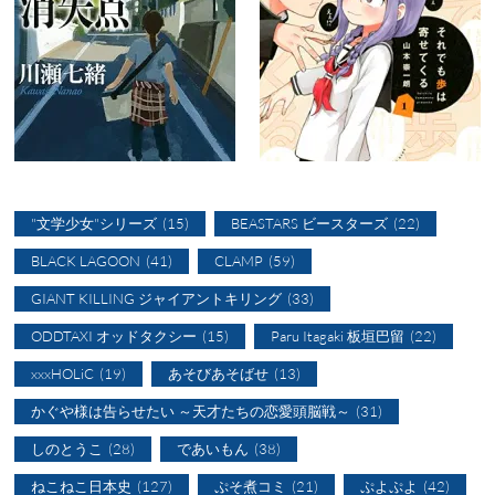
"文学少女"シリーズ
(15)
BEASTARS ビースターズ
(22)
BLACK LAGOON
(41)
CLAMP
(59)
GIANT KILLING ジャイアントキリング
(33)
ODDTAXI オッドタクシー
(15)
Paru Itagaki 板垣巴留
(22)
xxxHOLiC
(19)
あそびあそばせ
(13)
かぐや様は告らせたい ～天才たちの恋愛頭脳戦～
(31)
しのとうこ
(28)
であいもん
(38)
ねこねこ日本史
(127)
ぷそ煮コミ
(21)
ぷよぷよ
(42)