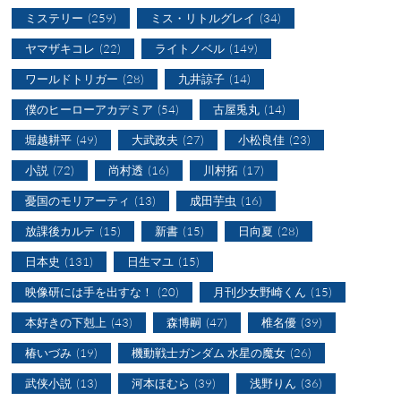
ミステリー
(259)
ミス・リトルグレイ
(34)
ヤマザキコレ
(22)
ライトノベル
(149)
ワールドトリガー
(28)
九井諒子
(14)
僕のヒーローアカデミア
(54)
古屋兎丸
(14)
堀越耕平
(49)
大武政夫
(27)
小松良佳
(23)
小説
(72)
尚村透
(16)
川村拓
(17)
憂国のモリアーティ
(13)
成田芋虫
(16)
放課後カルテ
(15)
新書
(15)
日向夏
(28)
日本史
(131)
日生マユ
(15)
映像研には手を出すな！
(20)
月刊少女野崎くん
(15)
本好きの下剋上
(43)
森博嗣
(47)
椎名優
(39)
椿いづみ
(19)
機動戦士ガンダム 水星の魔女
(26)
武侠小説
(13)
河本ほむら
(39)
浅野りん
(36)