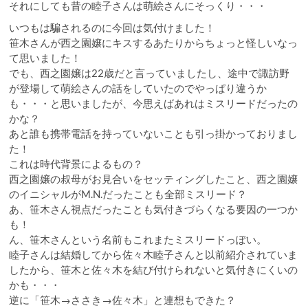
それにしても昔の睦子さんは萌絵さんにそっくり・・・
いつもは騙されるのに今回は気付けました！
笹木さんが西之園嬢にキスするあたりからちょっと怪しいなっ
て思いました！
でも、西之園嬢は22歳だと言っていましたし、途中で諏訪野
が登場して萌絵さんの話をしていたのでやっぱり違うか
も・・・と思いましたが、今思えばあれはミスリードだったの
かな？
あと誰も携帯電話を持っていないことも引っ掛かっておりまし
た！
これは時代背景によるもの？
西之園嬢の叔母がお見合いをセッティングしたこと、西之園嬢
のイニシャルがM.N.だったことも全部ミスリード？
あ、笹木さん視点だったことも気付きづらくなる要因の一つか
も！
ん、笹木さんという名前もこれまたミスリードっぽい。
睦子さんは結婚してから佐々木睦子さんと以前紹介されていま
したから、笹木と佐々木を結び付けられないと気付きにくいの
かも・・・
逆に「笹木→ささき→佐々木」と連想もできた？