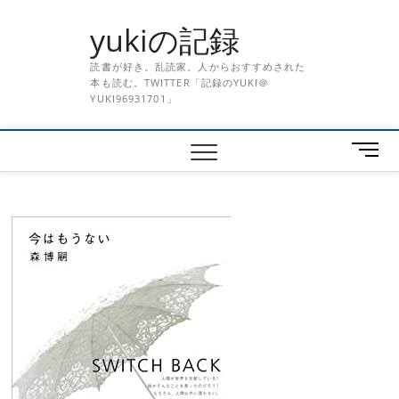
Skip
yukiの記録
to
content
読書が好き。乱読家。人からおすすめされた
本も読む。TWITTER「記録のYUKI＠
YUKI96931701」
メ
ニ
ュ
ー
ボ
タ
ン