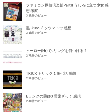
ファミコン探偵倶楽部PartII うしろに立つ少女 感
想 考察
3.1k件のビュー
黒 -kuro- 3 ソウマトウ 感想
3.1k件のビュー
ヒーロー(Hr)でLリングを何つける？
2.7k件のビュー
TRICK トリック 1 第七話 感想
2.7k件のビュー
Eランクの薬師3 雪兎ざっく 感想
2.4k件のビュー