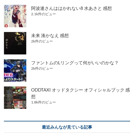
阿波連さんははかれない8 水あさと 感想
2.1k件のビュー
未来 湊かなえ 感想
2k件のビュー
ファントムのLリングって何がいいのかな？
2k件のビュー
ODDTAXI オッドタクシー オフィシャルブック 感
想
1.8k件のビュー
最近みんなが見ている記事