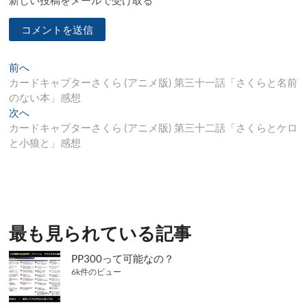
新しい投稿をメールで受け取る
投
過
前へ
去
カードキャプターさくら (アニメ版) 第三十一話「さくらと名前
稿
の
のない本」感想
ナ
投
次
次へ
稿:
の
カードキャプターさくら (アニメ版) 第三十二話「さくらとケロ
ビ
投
と小狼と」感想
ゲ
稿:
ー
シ
ョ
最も見られている記事
ン
PP300って可能なの？
6k件のビュー