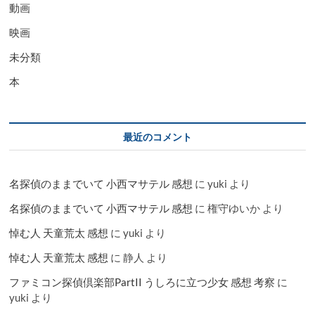
動画
映画
未分類
本
最近のコメント
名探偵のままでいて 小西マサテル 感想
に
yuki
より
名探偵のままでいて 小西マサテル 感想
に
権守ゆいか
より
悼む人 天童荒太 感想
に
yuki
より
悼む人 天童荒太 感想
に
静人
より
ファミコン探偵倶楽部PartII うしろに立つ少女 感想 考察
に
yuki
より