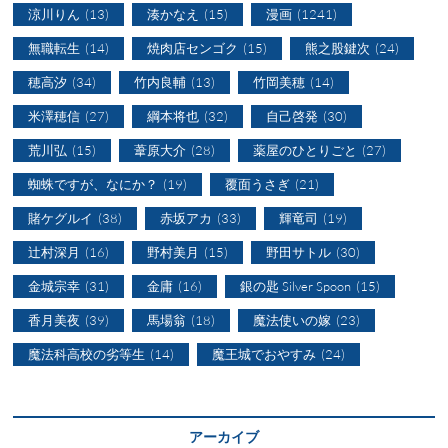
涼川りん
(13)
湊かなえ
(15)
漫画
(1241)
無職転生
(14)
焼肉店センゴク
(15)
熊之股鍵次
(24)
穂高汐
(34)
竹内良輔
(13)
竹岡美穂
(14)
米澤穂信
(27)
綱本将也
(32)
自己啓発
(30)
荒川弘
(15)
葦原大介
(28)
薬屋のひとりごと
(27)
蜘蛛ですが、なにか？
(19)
覆面うさぎ
(21)
賭ケグルイ
(38)
赤坂アカ
(33)
輝竜司
(19)
辻村深月
(16)
野村美月
(15)
野田サトル
(30)
金城宗幸
(31)
金庸
(16)
銀の匙 Silver Spoon
(15)
香月美夜
(39)
馬場翁
(18)
魔法使いの嫁
(23)
魔法科高校の劣等生
(14)
魔王城でおやすみ
(24)
アーカイブ