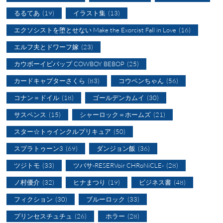
るるてあ
(19)
イラスト集
(13)
エクソシストを堕とせない Make the Exorcist Fall in Love
(16)
エルフ夫とドワーフ嫁
(23)
カウボーイビバップ COWBOY BEBOP
(25)
カードキャプターさくら
(83)
コウペンちゃん
(56)
コナン＝ドイル
(18)
ゴールデンカムイ
(30)
サスペンス
(15)
シャーロック＝ホームズ
(21)
スター☆トゥインクルプリキュア
(50)
スプラトゥーン3
(69)
ダンジョン飯
(36)
ツジトモ
(33)
ツバサ-RESERVoir CHRoNiCLE-
(28)
ノ村優介
(32)
ヒナまつり
(19)
ビジネス書
(48)
フィクション
(30)
ブルーロック
(33)
プリンセスチュチュ
(26)
ホラー
(28)