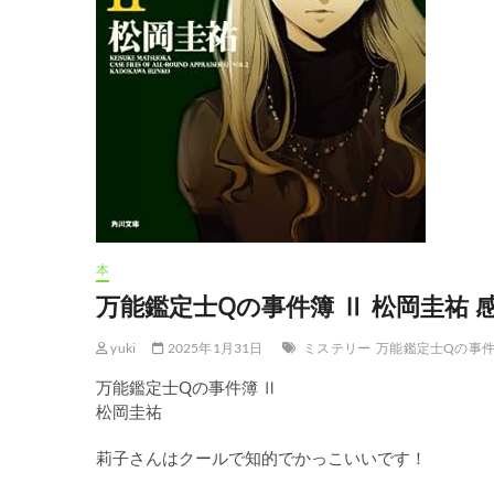
本
万能鑑定士Qの事件簿 Ⅱ 松岡圭祐 
yuki
2025年1月31日
ミステリー
万能鑑定士Qの事
万能鑑定士Qの事件簿 Ⅱ
松岡圭祐
莉子さんはクールで知的でかっこいいです！