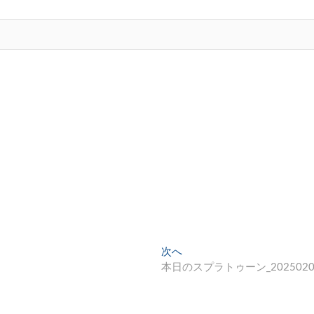
次
次へ
の
本日のスプラトゥーン_2025020
投
稿: