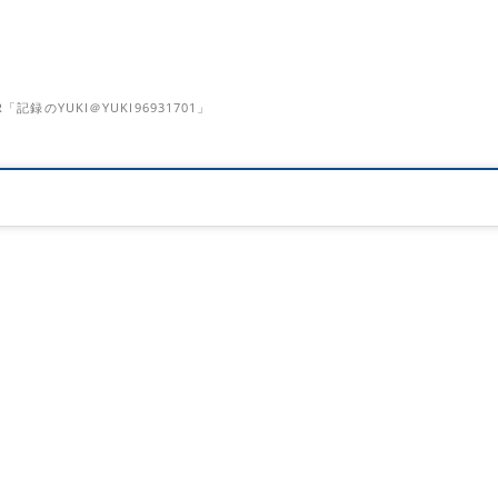
のYUKI＠YUKI96931701」