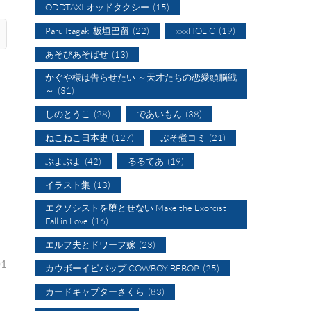
ODDTAXI オッドタクシー
(15)
Paru Itagaki 板垣巴留
(22)
xxxHOLiC
(19)
あそびあそばせ
(13)
かぐや様は告らせたい ～天才たちの恋愛頭脳戦
～
(31)
しのとうこ
(28)
であいもん
(38)
ねこねこ日本史
(127)
ぷそ煮コミ
(21)
ぷよぷよ
(42)
るるてあ
(19)
イラスト集
(13)
エクソシストを堕とせない Make the Exorcist
Fall in Love
(16)
エルフ夫とドワーフ嫁
(23)
1
カウボーイビバップ COWBOY BEBOP
(25)
カードキャプターさくら
(83)