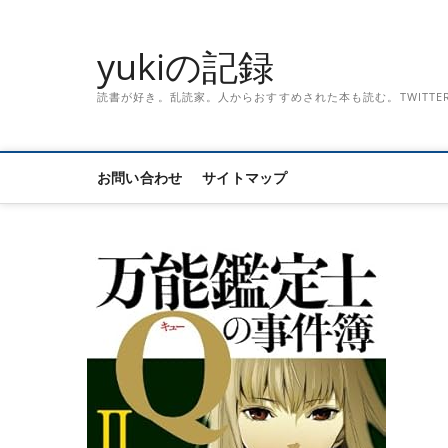
Skip
to
yukiの記録
content
読書が好き。乱読家。人からおすすめされた本も読む。TWITTER「記録
お問い合わせ
サイトマップ