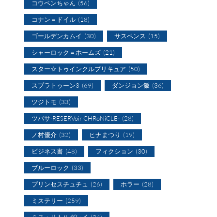
コウペンちゃん
(56)
コナン＝ドイル
(18)
ゴールデンカムイ
(30)
サスペンス
(15)
シャーロック＝ホームズ
(21)
スター☆トゥインクルプリキュア
(50)
スプラトゥーン3
(69)
ダンジョン飯
(36)
ツジトモ
(33)
ツバサ-RESERVoir CHRoNiCLE-
(28)
ノ村優介
(32)
ヒナまつり
(19)
ビジネス書
(48)
フィクション
(30)
ブルーロック
(33)
プリンセスチュチュ
(26)
ホラー
(28)
ミステリー
(259)
ミス・リトルグレイ
(34)