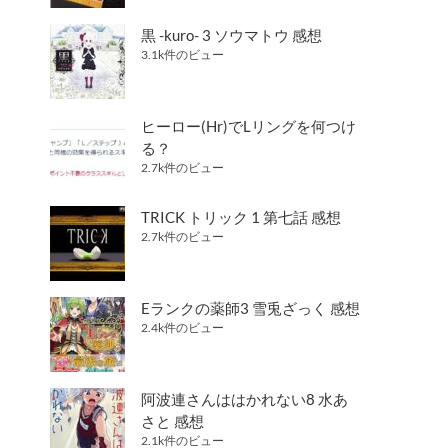
黒 -kuro- 3 ソウマトウ 感想
3.1k件のビュー
ヒーロー(Hr)でLリングを何つけ
る？
2.7k件のビュー
TRICK トリック 1 第七話 感想
2.7k件のビュー
Eランクの薬師3 雪兎ざっく 感想
2.4k件のビュー
阿波連さんははかれない8 水あ
さと 感想
2.1k件のビュー