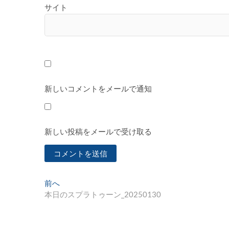
サイト
新しいコメントをメールで通知
新しい投稿をメールで受け取る
投
過
前へ
去
本日のスプラトゥーン_20250130
稿
の
ナ
投
稿: