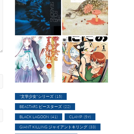
"文学少女"シリーズ
(15)
BEASTARS ビースターズ
(22)
BLACK LAGOON
(41)
CLAMP
(59)
GIANT KILLING ジャイアントキリング
(33)