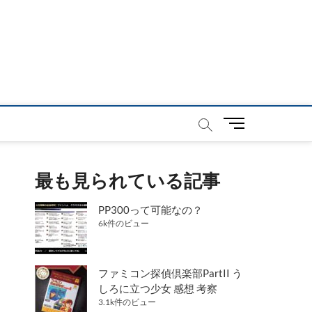
メ
ニ
ュ
ー
最も見られている記事
ボ
タ
PP300って可能なの？
ン
6k件のビュー
ファミコン探偵倶楽部PartII う
しろに立つ少女 感想 考察
3.1k件のビュー