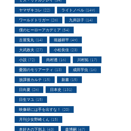
ヤマザキコレ
(22)
ライトノベル
(149)
ワールドトリガー
(28)
九井諒子
(14)
僕のヒーローアカデミア
(54)
古屋兎丸
(14)
堀越耕平
(49)
大武政夫
(27)
小松良佳
(23)
小説
(72)
尚村透
(16)
川村拓
(17)
憂国のモリアーティ
(13)
成田芋虫
(16)
放課後カルテ
(15)
新書
(15)
日向夏
(28)
日本史
(131)
日生マユ
(15)
映像研には手を出すな！
(20)
月刊少女野崎くん
(15)
本好きの下剋上
(43)
森博嗣
(47)