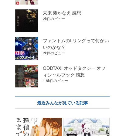
未来 湊かなえ 感想
2k件のビュー
ファントムのLリングって何がい
いのかな？
2k件のビュー
ODDTAXI オッドタクシー オフ
ィシャルブック 感想
1.8k件のビュー
最近みんなが見ている記事