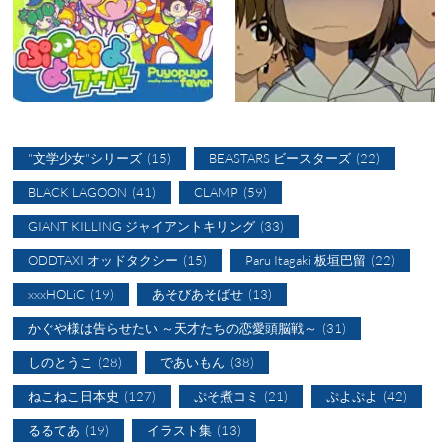
"文学少女"シリーズ
(15)
BEASTARS ビースターズ
(22)
BLACK LAGOON
(41)
CLAMP
(59)
GIANT KILLING ジャイアントキリング
(33)
ODDTAXI オッドタクシー
(15)
Paru Itagaki 板垣巴留
(22)
xxxHOLiC
(19)
あそびあそばせ
(13)
かぐや様は告らせたい ～天才たちの恋愛頭脳戦～
(31)
しのとうこ
(28)
であいもん
(38)
ねこねこ日本史
(127)
ぷそ煮コミ
(21)
ぷよぷよ
(42)
るるてあ
(19)
イラスト集
(13)