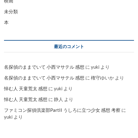
映画
未分類
本
最近のコメント
名探偵のままでいて 小西マサテル 感想
に
yuki
より
名探偵のままでいて 小西マサテル 感想
に
権守ゆいか
より
悼む人 天童荒太 感想
に
yuki
より
悼む人 天童荒太 感想
に
静人
より
ファミコン探偵倶楽部PartII うしろに立つ少女 感想 考察
に
yuki
より