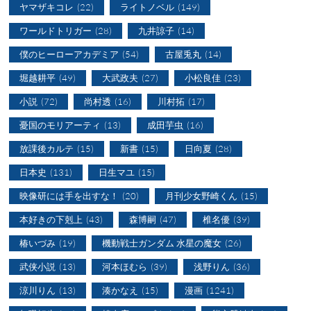
ヤマザキコレ
(22)
ライトノベル
(149)
ワールドトリガー
(28)
九井諒子
(14)
僕のヒーローアカデミア
(54)
古屋兎丸
(14)
堀越耕平
(49)
大武政夫
(27)
小松良佳
(23)
小説
(72)
尚村透
(16)
川村拓
(17)
憂国のモリアーティ
(13)
成田芋虫
(16)
放課後カルテ
(15)
新書
(15)
日向夏
(28)
日本史
(131)
日生マユ
(15)
映像研には手を出すな！
(20)
月刊少女野崎くん
(15)
本好きの下剋上
(43)
森博嗣
(47)
椎名優
(39)
椿いづみ
(19)
機動戦士ガンダム 水星の魔女
(26)
武侠小説
(13)
河本ほむら
(39)
浅野りん
(36)
涼川りん
(13)
湊かなえ
(15)
漫画
(1241)