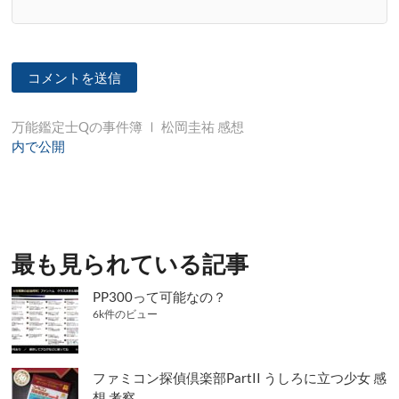
投
万能鑑定士Qの事件簿 Ⅰ 松岡圭祐 感想
内で公開
稿
ナ
ビ
ゲ
最も見られている記事
ー
シ
PP300って可能なの？
6k件のビュー
ョ
ン
ファミコン探偵倶楽部PartII うしろに立つ少女 感
想 考察