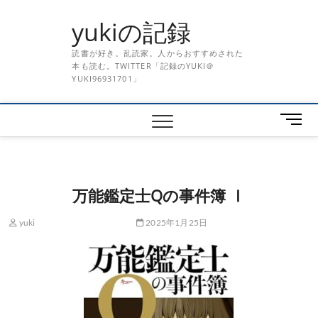
Skip
yukiの記録
to
content
読書が好き。乱読家。人からおすすめされた
本も読む。TWITTER「記録のYUKI＠
YUKI96931701」
メ
ニ
ュ
ー
ボ
万能鑑定士Qの事件簿 Ⅰ
タ
ン
yuki
2025年1月25日