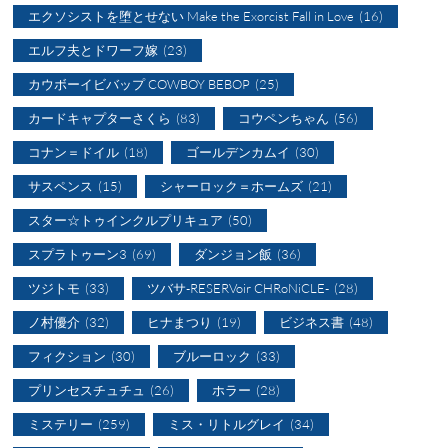
エクソシストを堕とせない Make the Exorcist Fall in Love
(16)
エルフ夫とドワーフ嫁
(23)
カウボーイビバップ COWBOY BEBOP
(25)
カードキャプターさくら
(83)
コウペンちゃん
(56)
コナン＝ドイル
(18)
ゴールデンカムイ
(30)
サスペンス
(15)
シャーロック＝ホームズ
(21)
スター☆トゥインクルプリキュア
(50)
スプラトゥーン3
(69)
ダンジョン飯
(36)
ツジトモ
(33)
ツバサ-RESERVoir CHRoNiCLE-
(28)
ノ村優介
(32)
ヒナまつり
(19)
ビジネス書
(48)
フィクション
(30)
ブルーロック
(33)
プリンセスチュチュ
(26)
ホラー
(28)
ミステリー
(259)
ミス・リトルグレイ
(34)