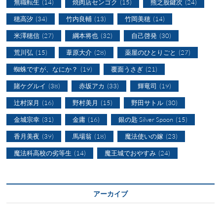
無職転生
(14)
焼肉店センゴク
(15)
熊之股鍵次
(24)
穂高汐
(34)
竹内良輔
(13)
竹岡美穂
(14)
米澤穂信
(27)
綱本将也
(32)
自己啓発
(30)
荒川弘
(15)
葦原大介
(28)
薬屋のひとりごと
(27)
蜘蛛ですが、なにか？
(19)
覆面うさぎ
(21)
賭ケグルイ
(38)
赤坂アカ
(33)
輝竜司
(19)
辻村深月
(16)
野村美月
(15)
野田サトル
(30)
金城宗幸
(31)
金庸
(16)
銀の匙 Silver Spoon
(15)
香月美夜
(39)
馬場翁
(18)
魔法使いの嫁
(23)
魔法科高校の劣等生
(14)
魔王城でおやすみ
(24)
アーカイブ