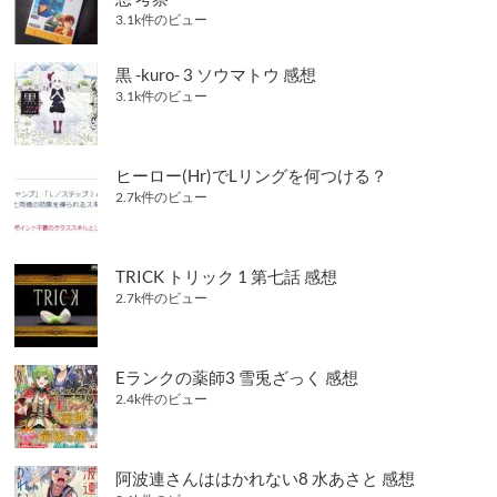
3.1k件のビュー
黒 -kuro- 3 ソウマトウ 感想
3.1k件のビュー
ヒーロー(Hr)でLリングを何つける？
2.7k件のビュー
TRICK トリック 1 第七話 感想
2.7k件のビュー
Eランクの薬師3 雪兎ざっく 感想
2.4k件のビュー
阿波連さんははかれない8 水あさと 感想