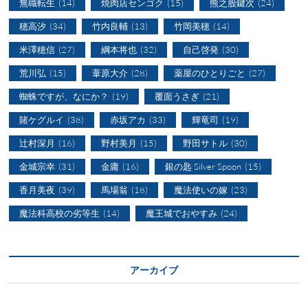
無職転生
(14)
焼肉店センゴク
(15)
熊之股鍵次
(24)
穂高汐
(34)
竹内良輔
(13)
竹岡美穂
(14)
米澤穂信
(27)
綱本将也
(32)
自己啓発
(30)
荒川弘
(15)
葦原大介
(28)
薬屋のひとりごと
(27)
蜘蛛ですが、なにか？
(19)
覆面うさぎ
(21)
賭ケグルイ
(38)
赤坂アカ
(33)
輝竜司
(19)
辻村深月
(16)
野村美月
(15)
野田サトル
(30)
金城宗幸
(31)
金庸
(16)
銀の匙 Silver Spoon
(15)
香月美夜
(39)
馬場翁
(18)
魔法使いの嫁
(23)
魔法科高校の劣等生
(14)
魔王城でおやすみ
(24)
アーカイブ