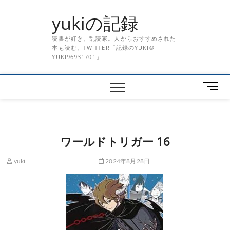
Skip
yukiの記録
to
content
読書が好き。乱読家。人からおすすめされた
本も読む。TWITTER「記録のYUKI＠
YUKI96931701」
メ
ニ
ュ
ー
ボ
ワールドトリガー 16
タ
ン
yuki
2024年8月28日