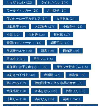
ヤマザキコレ
(22)
ライトノベル
(149)
ワールドトリガー
(28)
九井諒子
(14)
僕のヒーローアカデミア
(54)
古屋兎丸
(14)
堀越耕平
(49)
大武政夫
(27)
小松良佳
(23)
小説
(72)
尚村透
(16)
川村拓
(17)
憂国のモリアーティ
(13)
成田芋虫
(16)
放課後カルテ
(15)
新書
(15)
日向夏
(28)
日本史
(131)
日生マユ
(15)
映像研には手を出すな！
(20)
月刊少女野崎くん
(15)
本好きの下剋上
(43)
森博嗣
(47)
椎名優
(39)
椿いづみ
(19)
機動戦士ガンダム 水星の魔女
(26)
武侠小説
(13)
河本ほむら
(39)
浅野りん
(36)
涼川りん
(13)
湊かなえ
(15)
漫画
(1241)