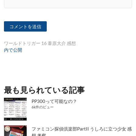
投
ワールドトリガー 16 葦原大介 感想
内で公開
稿
ナ
ビ
ゲ
最も見られている記事
ー
シ
PP300って可能なの？
6k件のビュー
ョ
ン
ファミコン探偵倶楽部PartII うしろに立つ少女 感
想 考察