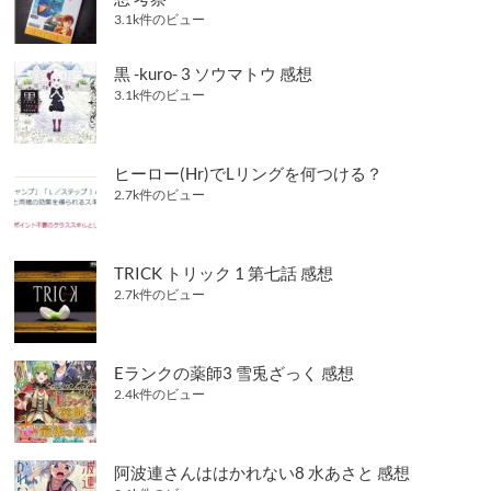
3.1k件のビュー
黒 -kuro- 3 ソウマトウ 感想
3.1k件のビュー
ヒーロー(Hr)でLリングを何つける？
2.7k件のビュー
TRICK トリック 1 第七話 感想
2.7k件のビュー
Eランクの薬師3 雪兎ざっく 感想
2.4k件のビュー
阿波連さんははかれない8 水あさと 感想