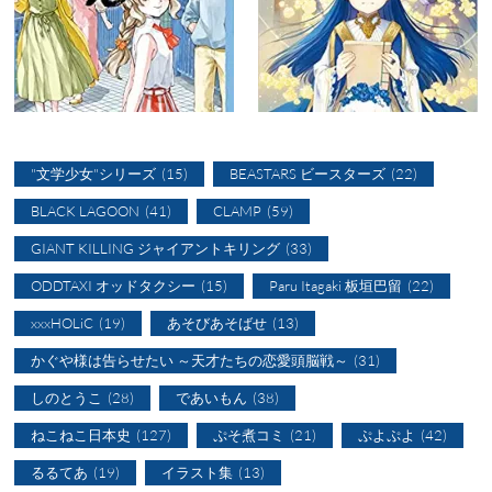
"文学少女"シリーズ
(15)
BEASTARS ビースターズ
(22)
BLACK LAGOON
(41)
CLAMP
(59)
GIANT KILLING ジャイアントキリング
(33)
ODDTAXI オッドタクシー
(15)
Paru Itagaki 板垣巴留
(22)
xxxHOLiC
(19)
あそびあそばせ
(13)
かぐや様は告らせたい ～天才たちの恋愛頭脳戦～
(31)
しのとうこ
(28)
であいもん
(38)
ねこねこ日本史
(127)
ぷそ煮コミ
(21)
ぷよぷよ
(42)
るるてあ
(19)
イラスト集
(13)