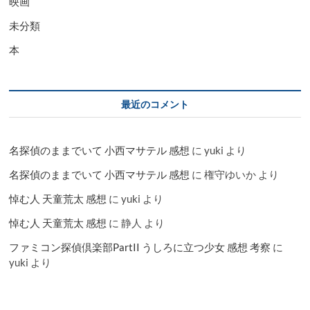
映画
未分類
本
最近のコメント
名探偵のままでいて 小西マサテル 感想
に
yuki
より
名探偵のままでいて 小西マサテル 感想
に
権守ゆいか
より
悼む人 天童荒太 感想
に
yuki
より
悼む人 天童荒太 感想
に
静人
より
ファミコン探偵倶楽部PartII うしろに立つ少女 感想 考察
に
yuki
より