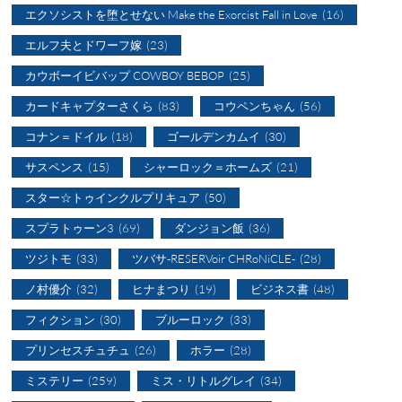
エクソシストを堕とせない Make the Exorcist Fall in Love
(16)
エルフ夫とドワーフ嫁
(23)
カウボーイビバップ COWBOY BEBOP
(25)
カードキャプターさくら
(83)
コウペンちゃん
(56)
コナン＝ドイル
(18)
ゴールデンカムイ
(30)
サスペンス
(15)
シャーロック＝ホームズ
(21)
スター☆トゥインクルプリキュア
(50)
スプラトゥーン3
(69)
ダンジョン飯
(36)
ツジトモ
(33)
ツバサ-RESERVoir CHRoNiCLE-
(28)
ノ村優介
(32)
ヒナまつり
(19)
ビジネス書
(48)
フィクション
(30)
ブルーロック
(33)
プリンセスチュチュ
(26)
ホラー
(28)
ミステリー
(259)
ミス・リトルグレイ
(34)