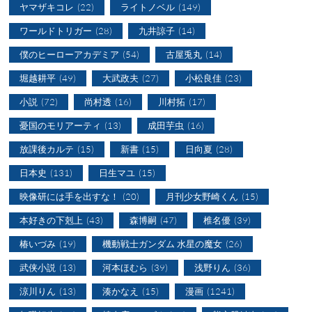
ヤマザキコレ
(22)
ライトノベル
(149)
ワールドトリガー
(28)
九井諒子
(14)
僕のヒーローアカデミア
(54)
古屋兎丸
(14)
堀越耕平
(49)
大武政夫
(27)
小松良佳
(23)
小説
(72)
尚村透
(16)
川村拓
(17)
憂国のモリアーティ
(13)
成田芋虫
(16)
放課後カルテ
(15)
新書
(15)
日向夏
(28)
日本史
(131)
日生マユ
(15)
映像研には手を出すな！
(20)
月刊少女野崎くん
(15)
本好きの下剋上
(43)
森博嗣
(47)
椎名優
(39)
椿いづみ
(19)
機動戦士ガンダム 水星の魔女
(26)
武侠小説
(13)
河本ほむら
(39)
浅野りん
(36)
涼川りん
(13)
湊かなえ
(15)
漫画
(1241)