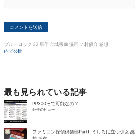
投
ブルーロック 32 原作 金城宗幸 漫画 ノ村優介 感想
内で公開
稿
ナ
ビ
ゲ
最も見られている記事
ー
シ
PP300って可能なの？
6k件のビュー
ョ
ン
ファミコン探偵倶楽部PartII うしろに立つ少女 感
想 考察