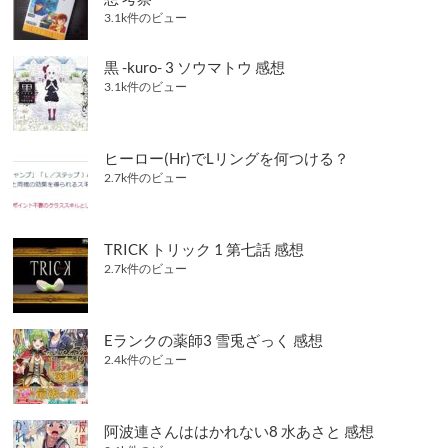
3.1k件のビュー
黒 -kuro- 3 ソウマトウ 感想
3.1k件のビュー
ヒーロー(Hr)でLリングを何つける？
2.7k件のビュー
TRICK トリック 1 第七話 感想
2.7k件のビュー
Eランクの薬師3 雪兎ざっく 感想
2.4k件のビュー
阿波連さんははかれない8 水あさと 感想