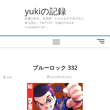
Skip
yukiの記録
to
content
読書が好き。乱読家。人からおすすめされた
本も読む。TWITTER「記録のYUKI＠
YUKI96931701」
メ
ニ
ュ
ー
ボ
ブルーロック 332
タ
ン
yuki
2025年4月26日