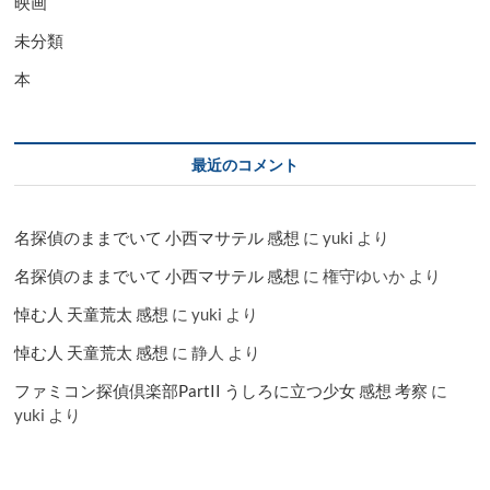
映画
未分類
本
最近のコメント
名探偵のままでいて 小西マサテル 感想
に
yuki
より
名探偵のままでいて 小西マサテル 感想
に
権守ゆいか
より
悼む人 天童荒太 感想
に
yuki
より
悼む人 天童荒太 感想
に
静人
より
ファミコン探偵倶楽部PartII うしろに立つ少女 感想 考察
に
yuki
より