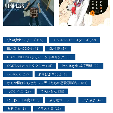
"文学少女"シリーズ
(15)
BEASTARS ビースターズ
(22)
BLACK LAGOON
(41)
CLAMP
(59)
GIANT KILLING ジャイアントキリング
(33)
ODDTAXI オッドタクシー
(15)
Paru Itagaki 板垣巴留
(22)
xxxHOLiC
(19)
あそびあそばせ
(13)
かぐや様は告らせたい ～天才たちの恋愛頭脳戦～
(31)
しのとうこ
(28)
であいもん
(38)
ねこねこ日本史
(127)
ぷそ煮コミ
(21)
ぷよぷよ
(42)
るるてあ
(19)
イラスト集
(13)