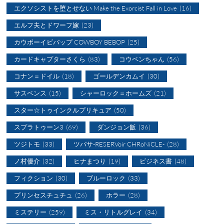
エクソシストを堕とせない Make the Exorcist Fall in Love
(16)
エルフ夫とドワーフ嫁
(23)
カウボーイビバップ COWBOY BEBOP
(25)
カードキャプターさくら
(83)
コウペンちゃん
(56)
コナン＝ドイル
(18)
ゴールデンカムイ
(30)
サスペンス
(15)
シャーロック＝ホームズ
(21)
スター☆トゥインクルプリキュア
(50)
スプラトゥーン3
(69)
ダンジョン飯
(36)
ツジトモ
(33)
ツバサ-RESERVoir CHRoNiCLE-
(28)
ノ村優介
(32)
ヒナまつり
(19)
ビジネス書
(48)
フィクション
(30)
ブルーロック
(33)
プリンセスチュチュ
(26)
ホラー
(28)
ミステリー
(259)
ミス・リトルグレイ
(34)