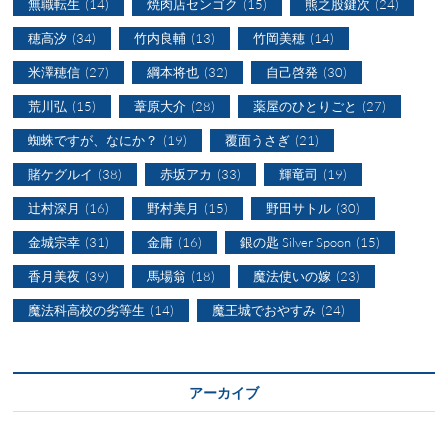
無職転生
(14)
焼肉店センゴク
(15)
熊之股鍵次
(24)
穂高汐
(34)
竹内良輔
(13)
竹岡美穂
(14)
米澤穂信
(27)
綱本将也
(32)
自己啓発
(30)
荒川弘
(15)
葦原大介
(28)
薬屋のひとりごと
(27)
蜘蛛ですが、なにか？
(19)
覆面うさぎ
(21)
賭ケグルイ
(38)
赤坂アカ
(33)
輝竜司
(19)
辻村深月
(16)
野村美月
(15)
野田サトル
(30)
金城宗幸
(31)
金庸
(16)
銀の匙 Silver Spoon
(15)
香月美夜
(39)
馬場翁
(18)
魔法使いの嫁
(23)
魔法科高校の劣等生
(14)
魔王城でおやすみ
(24)
アーカイブ