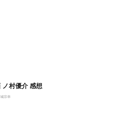
画 ノ村優介 感想
金城宗幸