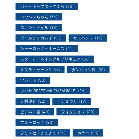
カードキャプターさくら
(83)
コウペンちゃん
(56)
コナン＝ドイル
(18)
ゴールデンカムイ
(30)
サスペンス
(15)
シャーロック＝ホームズ
(21)
スター☆トゥインクルプリキュア
(50)
スプラトゥーン3
(69)
ダンジョン飯
(36)
ツジトモ
(33)
ツバサ-RESERVoir CHRoNiCLE-
(28)
ノ村優介
(32)
ヒナまつり
(19)
ビジネス書
(48)
フィクション
(30)
ブルーロック
(33)
プリンセスチュチュ
(26)
ホラー
(28)