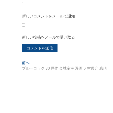
新しいコメントをメールで通知
新しい投稿をメールで受け取る
投
過
前へ
去
ブルーロック 30 原作 金城宗幸 漫画 ノ村優介 感想
稿
の
ナ
投
稿:
ビ
ゲ
ー
シ