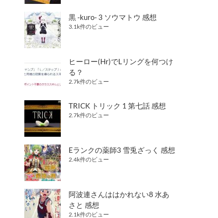
黒 -kuro- 3 ソウマトウ 感想
3.1k件のビュー
ヒーロー(Hr)でLリングを何つけ
る？
2.7k件のビュー
TRICK トリック 1 第七話 感想
2.7k件のビュー
Eランクの薬師3 雪兎ざっく 感想
2.4k件のビュー
阿波連さんははかれない8 水あ
さと 感想
2.1k件のビュー