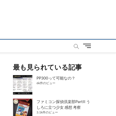
メ
ニ
ュ
ー
最も見られている記事
ボ
タ
PP300って可能なの？
ン
6k件のビュー
ファミコン探偵倶楽部PartII う
しろに立つ少女 感想 考察
3.1k件のビュー