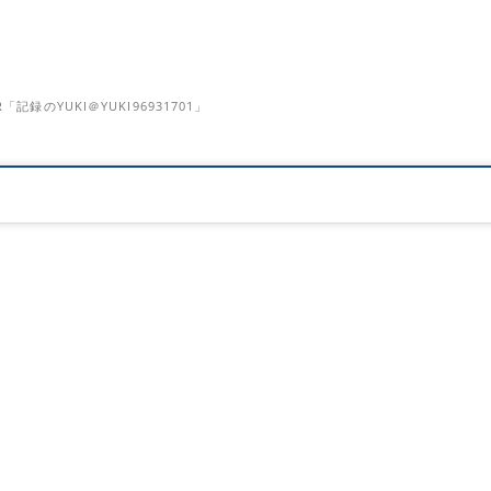
のYUKI＠YUKI96931701」