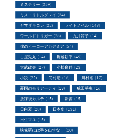
ミステリー
(259)
ミス・リトルグレイ
(34)
ヤマザキコレ
(22)
ライトノベル
(149)
ワールドトリガー
(28)
九井諒子
(14)
僕のヒーローアカデミア
(54)
古屋兎丸
(14)
堀越耕平
(49)
大武政夫
(27)
小松良佳
(23)
小説
(72)
尚村透
(16)
川村拓
(17)
憂国のモリアーティ
(13)
成田芋虫
(16)
放課後カルテ
(15)
新書
(15)
日向夏
(28)
日本史
(131)
日生マユ
(15)
映像研には手を出すな！
(20)