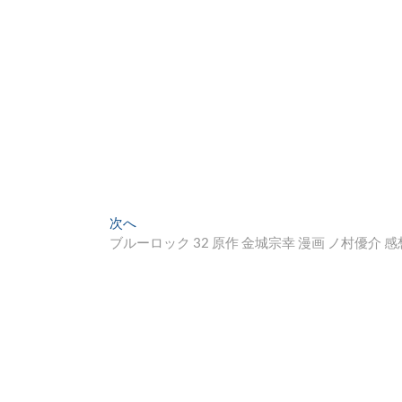
次
次へ
の
ブルーロック 32 原作 金城宗幸 漫画 ノ村優介 感
投
稿: