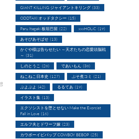
GIANT KILLING ジャイアントキリング
(33)
ODDTAXI オッドタクシー
(15)
Paru Itagaki 板垣巴留
(22)
xxxHOLiC
(19)
あそびあそばせ
(13)
かぐや様は告らせたい ～天才たちの恋愛頭脳戦
～
(31)
しのとうこ
(28)
であいもん
(38)
ねこねこ日本史
(127)
ぷそ煮コミ
(21)
想
ぷよぷよ
(42)
るるてあ
(19)
イラスト集
(13)
エクソシストを堕とせない Make the Exorcist
Fall in Love
(16)
エルフ夫とドワーフ嫁
(23)
カウボーイビバップ COWBOY BEBOP
(25)