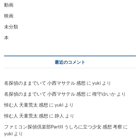
動画
映画
未分類
本
最近のコメント
名探偵のままでいて 小西マサテル 感想
に
yuki
より
名探偵のままでいて 小西マサテル 感想
に
権守ゆいか
より
悼む人 天童荒太 感想
に
yuki
より
悼む人 天童荒太 感想
に
静人
より
ファミコン探偵倶楽部PartII うしろに立つ少女 感想 考察
に
yuki
より