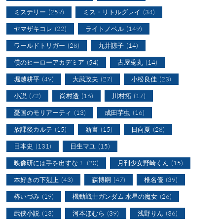
ミステリー
(259)
ミス・リトルグレイ
(34)
ヤマザキコレ
(22)
ライトノベル
(149)
ワールドトリガー
(28)
九井諒子
(14)
僕のヒーローアカデミア
(54)
古屋兎丸
(14)
堀越耕平
(49)
大武政夫
(27)
小松良佳
(23)
小説
(72)
尚村透
(16)
川村拓
(17)
憂国のモリアーティ
(13)
成田芋虫
(16)
放課後カルテ
(15)
新書
(15)
日向夏
(28)
日本史
(131)
日生マユ
(15)
映像研には手を出すな！
(20)
月刊少女野崎くん
(15)
本好きの下剋上
(43)
森博嗣
(47)
椎名優
(39)
椿いづみ
(19)
機動戦士ガンダム 水星の魔女
(26)
武侠小説
(13)
河本ほむら
(39)
浅野りん
(36)