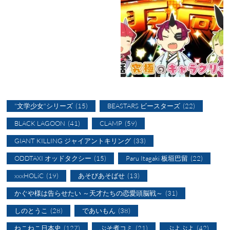
"文学少女"シリーズ
(15)
BEASTARS ビースターズ
(22)
BLACK LAGOON
(41)
CLAMP
(59)
GIANT KILLING ジャイアントキリング
(33)
ODDTAXI オッドタクシー
(15)
Paru Itagaki 板垣巴留
(22)
xxxHOLiC
(19)
あそびあそばせ
(13)
かぐや様は告らせたい ～天才たちの恋愛頭脳戦～
(31)
しのとうこ
(28)
であいもん
(38)
ねこねこ日本史
(127)
ぷそ煮コミ
(21)
ぷよぷよ
(42)