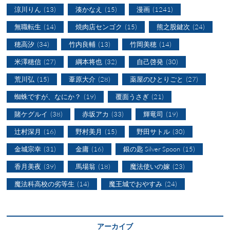
涼川りん
(13)
湊かなえ
(15)
漫画
(1241)
無職転生
(14)
焼肉店センゴク
(15)
熊之股鍵次
(24)
穂高汐
(34)
竹内良輔
(13)
竹岡美穂
(14)
米澤穂信
(27)
綱本将也
(32)
自己啓発
(30)
荒川弘
(15)
葦原大介
(28)
薬屋のひとりごと
(27)
蜘蛛ですが、なにか？
(19)
覆面うさぎ
(21)
賭ケグルイ
(38)
赤坂アカ
(33)
輝竜司
(19)
辻村深月
(16)
野村美月
(15)
野田サトル
(30)
金城宗幸
(31)
金庸
(16)
銀の匙 Silver Spoon
(15)
香月美夜
(39)
馬場翁
(18)
魔法使いの嫁
(23)
魔法科高校の劣等生
(14)
魔王城でおやすみ
(24)
アーカイブ