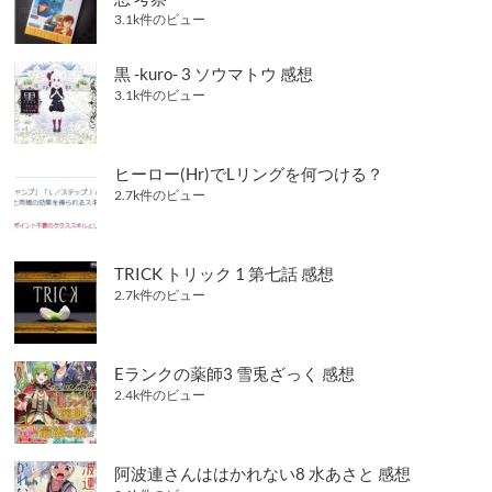
3.1k件のビュー
黒 -kuro- 3 ソウマトウ 感想
3.1k件のビュー
ヒーロー(Hr)でLリングを何つける？
2.7k件のビュー
TRICK トリック 1 第七話 感想
2.7k件のビュー
Eランクの薬師3 雪兎ざっく 感想
2.4k件のビュー
阿波連さんははかれない8 水あさと 感想