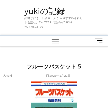
Skip
yukiの記録
to
content
読書が好き。乱読家。人からおすすめされた
本も読む。TWITTER「記録のYUKI＠
YUKI96931701」
メ
ニ
ュ
ー
ボ
フルーツバスケット 5
タ
ン
yuki
2023年1月22日