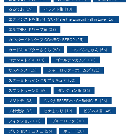
るるてあ
(19)
イラスト集
(13)
エクソシストを堕とせない Make the Exorcist Fall in Love
(16)
エルフ夫とドワーフ嫁
(23)
カウボーイビバップ COWBOY BEBOP
(25)
カードキャプターさくら
(83)
コウペンちゃん
(56)
コナン＝ドイル
(18)
ゴールデンカムイ
(30)
サスペンス
(15)
シャーロック＝ホームズ
(21)
スター☆トゥインクルプリキュア
(50)
スプラトゥーン3
(69)
ダンジョン飯
(36)
ツジトモ
(33)
ツバサ-RESERVoir CHRoNiCLE-
(28)
ノ村優介
(32)
ヒナまつり
(19)
ビジネス書
(48)
フィクション
(30)
ブルーロック
(33)
プリンセスチュチュ
(26)
ホラー
(28)