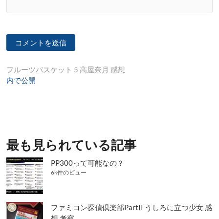
投
フルーツバスケット 5 高屋奈月 感想
内で公開
稿
ナ
ビ
ゲ
最も見られている記事
ー
シ
PP300って可能なの？
6k件のビュー
ョ
ン
ファミコン探偵倶楽部PartII うしろに立つ少女 感
想 考察