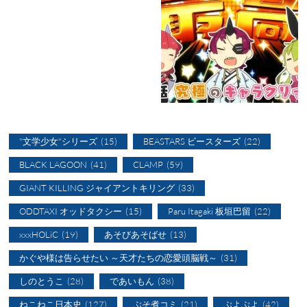
"文学少女"シリーズ
(15)
BEASTARS ビースターズ
(22)
BLACK LAGOON
(41)
CLAMP
(59)
GIANT KILLING ジャイアントキリング
(33)
ODDTAXI オッドタクシー
(15)
Paru Itagaki 板垣巴留
(22)
xxxHOLiC
(19)
あそびあそばせ
(13)
かぐや様は告らせたい ～天才たちの恋愛頭脳戦～
(31)
しのとうこ
(28)
であいもん
(38)
ねこねこ日本史
(127)
ぷそ煮コミ
(21)
ぷよぷよ
(42)