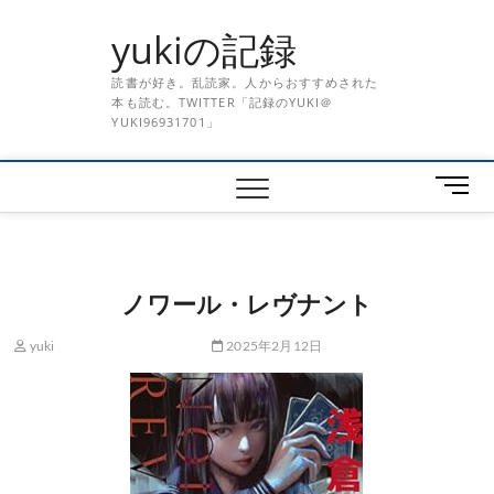
Skip
yukiの記録
to
content
読書が好き。乱読家。人からおすすめされた
本も読む。TWITTER「記録のYUKI＠
YUKI96931701」
メ
ニ
ュ
ー
ボ
ノワール・レヴナント
タ
ン
yuki
2025年2月12日