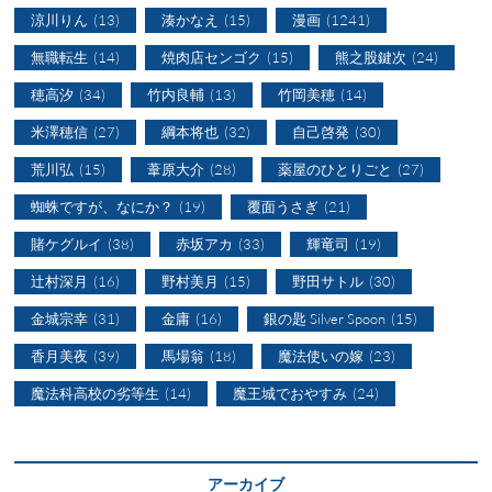
涼川りん
(13)
湊かなえ
(15)
漫画
(1241)
無職転生
(14)
焼肉店センゴク
(15)
熊之股鍵次
(24)
穂高汐
(34)
竹内良輔
(13)
竹岡美穂
(14)
米澤穂信
(27)
綱本将也
(32)
自己啓発
(30)
荒川弘
(15)
葦原大介
(28)
薬屋のひとりごと
(27)
蜘蛛ですが、なにか？
(19)
覆面うさぎ
(21)
賭ケグルイ
(38)
赤坂アカ
(33)
輝竜司
(19)
辻村深月
(16)
野村美月
(15)
野田サトル
(30)
金城宗幸
(31)
金庸
(16)
銀の匙 Silver Spoon
(15)
香月美夜
(39)
馬場翁
(18)
魔法使いの嫁
(23)
魔法科高校の劣等生
(14)
魔王城でおやすみ
(24)
アーカイブ