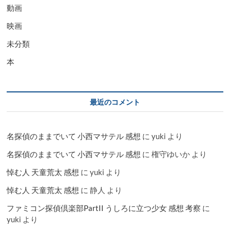
動画
映画
未分類
本
最近のコメント
名探偵のままでいて 小西マサテル 感想
に
yuki
より
名探偵のままでいて 小西マサテル 感想
に
権守ゆいか
より
悼む人 天童荒太 感想
に
yuki
より
悼む人 天童荒太 感想
に
静人
より
ファミコン探偵倶楽部PartII うしろに立つ少女 感想 考察
に
yuki
より