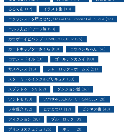
るるてあ
(19)
イラスト集
(13)
エクソシストを堕とせない Make the Exorcist Fall in Love
(16)
エルフ夫とドワーフ嫁
(23)
カウボーイビバップ COWBOY BEBOP
(25)
カードキャプターさくら
(83)
コウペンちゃん
(56)
コナン＝ドイル
(18)
ゴールデンカムイ
(30)
サスペンス
(15)
シャーロック＝ホームズ
(21)
スター☆トゥインクルプリキュア
(50)
スプラトゥーン3
(69)
ダンジョン飯
(36)
ツジトモ
(33)
ツバサ-RESERVoir CHRoNiCLE-
(28)
ノ村優介
(32)
ヒナまつり
(19)
ビジネス書
(48)
フィクション
(30)
ブルーロック
(33)
プリンセスチュチュ
(26)
ホラー
(28)