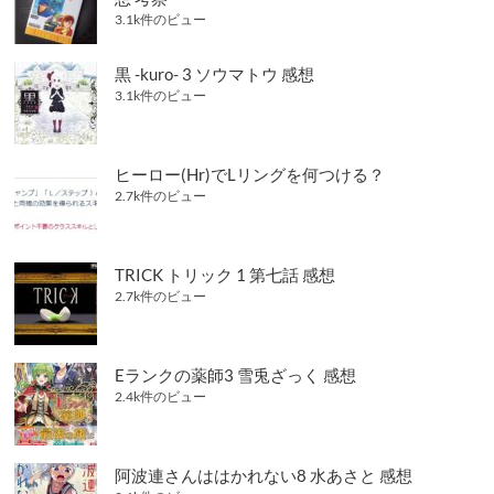
3.1k件のビュー
黒 -kuro- 3 ソウマトウ 感想
3.1k件のビュー
ヒーロー(Hr)でLリングを何つける？
2.7k件のビュー
TRICK トリック 1 第七話 感想
2.7k件のビュー
Eランクの薬師3 雪兎ざっく 感想
2.4k件のビュー
阿波連さんははかれない8 水あさと 感想