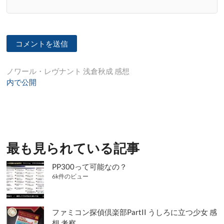
投
ノワール・レヴナント 浅倉秋成 感想
内で公開
稿
ナ
ビ
ゲ
最も見られている記事
ー
シ
PP300って可能なの？
6k件のビュー
ョ
ン
ファミコン探偵倶楽部PartII うしろに立つ少女 感
想 考察