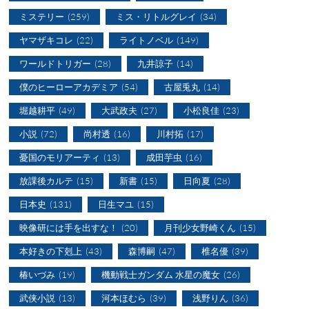
ミステリー
(259)
ミス・リトルグレイ
(34)
ヤマザキコレ
(22)
ライトノベル
(149)
ワールドトリガー
(28)
九井諒子
(14)
僕のヒーローアカデミア
(54)
古屋兎丸
(14)
堀越耕平
(49)
大武政夫
(27)
小松良佳
(23)
小説
(72)
尚村透
(16)
川村拓
(17)
憂国のモリアーティ
(13)
成田芋虫
(16)
放課後カルテ
(15)
新書
(15)
日向夏
(28)
日本史
(131)
日生マユ
(15)
映像研には手を出すな！
(20)
月刊少女野崎くん
(15)
本好きの下剋上
(43)
森博嗣
(47)
椎名優
(39)
椿いづみ
(19)
機動戦士ガンダム 水星の魔女
(26)
武侠小説
(13)
河本ほむら
(39)
浅野りん
(36)